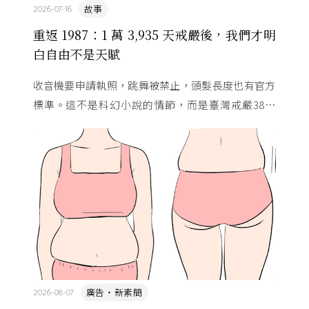
故事
2026-07-16
重返 1987：1 萬 3,935 天戒嚴後，我們才明
白自由不是天賦
收音機要申請執照，跳舞被禁止，頭髮長度也有官方
標準。這不是科幻小說的情節，而是臺灣戒嚴38年
的日常。從1982年美國國會聽證，到 1987 年那道解
嚴令，這段歷 ...
廣告・新素簡
2026-08-07