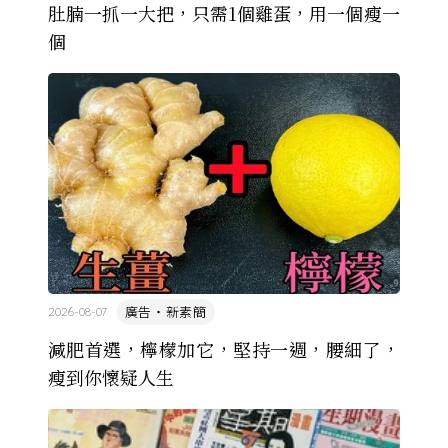
肚腩一抓一大把，只需1個雞蛋，用一個瘦一
個
廣告・新素簡
2026-08-07
減肥首選，檸檬加它，堅持一週，腰細了，
瘦到你懷疑人生