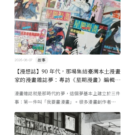
故事
2026-08-07
【漫想誌】90 年代，那場集結臺灣本土漫畫
家的漫畫雜誌夢：專訪《星期漫畫》編輯黃
健和
漫畫雜誌就是那時代的夢，這個夢基本上建立於三件
事：第一件叫「我要畫漫畫」。很多漫畫創作者從小
看漫畫，他們想畫，但以前一講出來就會被罵，「你
畫畫怎麼活？」