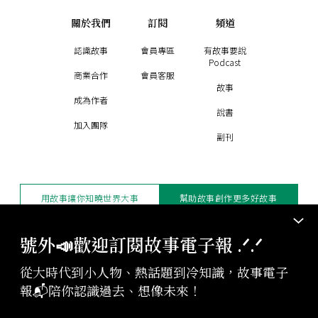
關於我們
訂閱
頻道
認識故事
會員專區
有故事要說
Podcast
商業合作
會員客服
故事
成為作者
說書
加入團隊
副刊
用故事讓你知曉世界大事
幫助故事創作更多好故事
訂閱電子報
贊助支持
號外📣歡迎訂閱故事電子報 .ᐟ‪‪.ᐟ
從大時代到小人物、熱話題到冷知識，故事電子
版權聲明與轉載規範
報📬陪你認識過去、想像未來！
授權與合作：
contact@storystudio.tw
投稿文章：
gushi@storystudio.tw