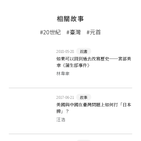
相關故事
#20世紀
#臺灣
#元首
2018-05-28
說書
如果可以回到過去改寫歷史──宮部美
幸《蒲生邸事件》
林韋聿
2017-06-21
故事
美國與中國在臺灣問題上如何打「日本
牌」？
汪浩