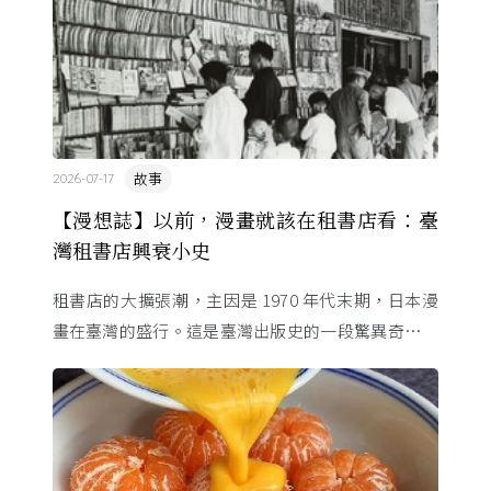
故事
2026-07-17
【漫想誌】以前，漫畫就該在租書店看：臺
灣租書店興衰小史
租書店的大擴張潮，主因是 1970 年代末期，日本漫
畫在臺灣的盛行。這是臺灣出版史的一段驚異奇航。
由於臺灣和日本自 1972 年斷交，著作權失去國與國
的協定保護 ...