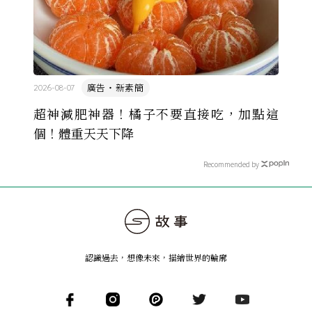
廣告・新素簡
2026-08-07
超神減肥神器！橘子不要直接吃，加點這
個！體重天天下降
Recommended by
認識過去，想像未來
，
描繪世界的輪廓