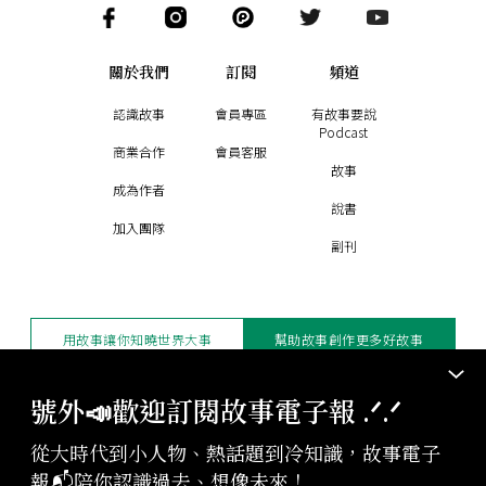
關於我們
訂閱
頻道
認識故事
會員專區
有故事要說
Podcast
商業合作
會員客服
故事
成為作者
說書
加入團隊
副刊
用故事讓你知曉世界大事
幫助故事創作更多好故事
訂閱電子報
贊助支持
號外📣歡迎訂閱故事電子報 .ᐟ‪‪.ᐟ
從大時代到小人物、熱話題到冷知識，故事電子
版權聲明與轉載規範
報📬陪你認識過去、想像未來！
授權與合作：
contact@storystudio.tw