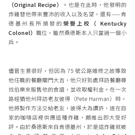
（Original Recipe）
。也是在此時，他發明的
炸雞替他帶來豐沛的收入以及名望，還有——肯
德基州長所頒發的
榮譽上校（
Kentucky
Colonel
）
職位，雖然桑德斯本人只當過一個小
兵。
儘管生意很好，但因為 75 號公路維修之故導致
他任職的餐廳關門大吉，他只好到處拜訪餐廳尋
找伯樂來販售他的食譜，並收取權利金。在一次
路經猶他州拜訪老友彼得（Pete Harman）時，
他將製作方法交給老友，彼得大為讚許，遂在自
家的咖啡店裡供應這種炸雞，頗推出即大受好
評。由於桑德斯來自肯德基州，於是這炸雞就被