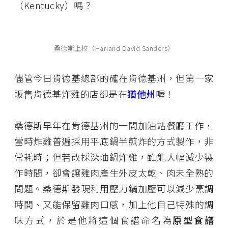
（Kentucky）嗎？
桑德斯上校（Harland David Sanders）
儘管今日肯德基總部的確在肯德基州，但第一家
販售肯德基炸雞的店卻是在
猶他州
喔！
桑德斯早年在肯德基州的一間加油站餐廳工作，
當時炸雞普遍採用平底鍋半煎炸的方式製作，非
常耗時；但若改採深油鍋炸雞，雖能大幅減少製
作時間，卻會讓雞肉產生外皮太乾、肉未全熟的
問題。桑德斯發現利用壓力鍋加壓可以減少烹調
時間、又能保留雞肉口感，加上他自己特殊的調
味方式，於是他將這個食譜命名為
原型食譜