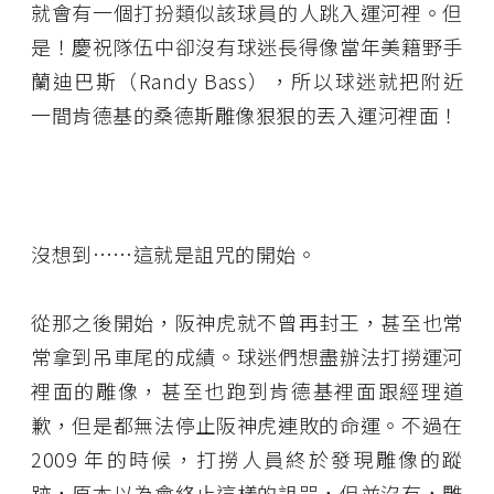
就會有一個打扮類似該球員的人跳入運河裡。但
是！慶祝隊伍中卻沒有球迷長得像當年美籍野手
蘭迪巴斯（Randy Bass），所以球迷就把附近
一間肯德基的桑德斯雕像狠狠的丟入運河裡面！
沒想到……這就是詛咒的開始。
從那之後開始，阪神虎就不曾再封王，甚至也常
常拿到吊車尾的成績。球迷們想盡辦法打撈運河
裡面的雕像，甚至也跑到肯德基裡面跟經理道
歉，但是都無法停止阪神虎連敗的命運。不過在
2009 年的時候，打撈人員終於發現雕像的蹤
跡，原本以為會終止這樣的詛咒，但並沒有，雕