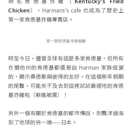
命名肯德基炸雞（
Kentucky's Fried
Chicken
），Harmans's cafe 也成為了歷史上
第一家肯德基炸雞專賣店。
第一間肯德基炸雞餐廳
時至今日，儘管全球有這麼多家肯德基，但所有
在猶他州的肯德基都還是由 Harman 家族經營
的，顯示桑德斯與彼得的友好。在這個新年假期
的尾聲，可能來不及去到這裡試試最道地的肯德
基炸雞啦（躲進被窩）！
另外一個有關於肯德基的都市傳說，則飄洋過海
到了地球的另一端——日本。