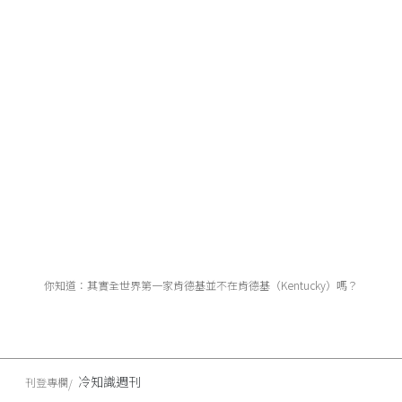
你知道：其實全世界第一家肯德基並不在肯德基（Kentucky）嗎？
冷知識週刊
刊登專欄