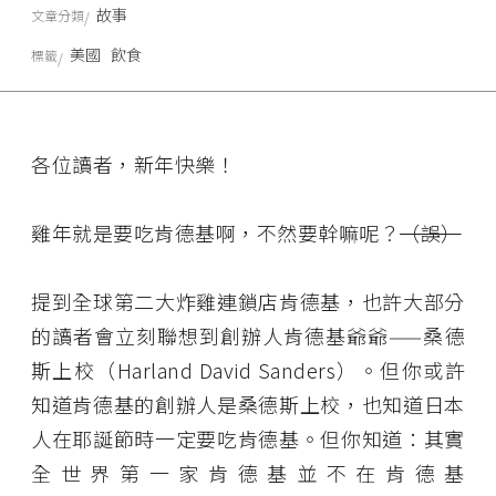
故事
文章分類
美國
飲食
標籤
各位讀者，新年快樂！
雞年就是要吃肯德基啊，不然要幹嘛呢？
（誤）
提到全球第二大炸雞連鎖店肯德基，也許大部分
的讀者會立刻聯想到創辦人肯德基爺爺——桑德
斯上校（Harland David Sanders）。但你或許
知道肯德基的創辦人是桑德斯上校，也知道日本
人在耶誕節時一定要吃肯德基。但你知道：其實
全世界第一家肯德基並不在肯德基