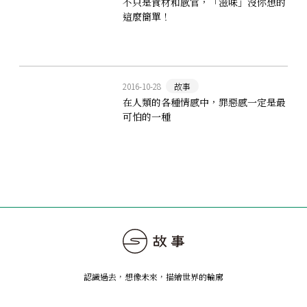
不只是食材和感官，「滋味」沒你想的
這麼簡單！
2016-10-28
故事
在人類的各種情感中，罪惡感一定是最
可怕的一種
認識過去，想像未來
，
描繪世界的輪廓