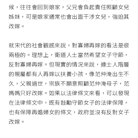
候，往往會回到娘家，父兄會負起責任照顧女兒
姊妹，可是娘家通常也會出面干涉女兒，強迫其
改嫁。
就宋代的社會觀感來說，對寡婦再嫁的看法是很
兩極的。理想上，衛道人士當然希望女子守節，
反對寡婦再嫁。但現實的情況來說，連士人階層
的親屬都有人再嫁以扶養小孩，像范仲淹出生不
久，父親過世，宗族不願意照顧范仲淹母子，范
媽媽只好改嫁。如果以法律條文來看，可以發現
在法律條文中，既有鼓勵守節女子的法律保障，
也有保障再婚婦女的條文，政府並沒有反對女子
改嫁。