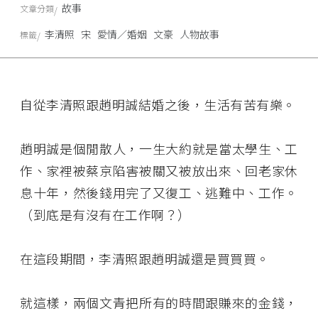
故事
文章分類
李清照
宋
愛情／婚姻
文豪
人物故事
標籤
自從李清照跟趙明誠結婚之後，生活有苦有樂。
趙明誠是個閒散人，一生大約就是當太學生、工
作、家裡被蔡京陷害被關又被放出來、回老家休
息十年，然後錢用完了又復工、逃難中、工作。
（到底是有沒有在工作啊？）
在這段期間，李清照跟趙明誠還是買買買。
就這樣，兩個文青把所有的時間跟賺來的金錢，