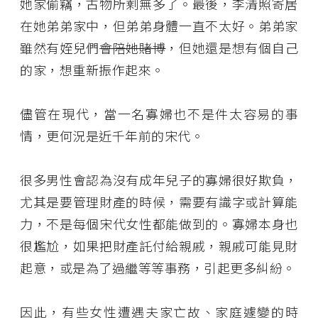
她家偷竊，古物所剩無多了。最後，李清照寄居
在她弟弟家中，但弟弟身體一直不太好。弟弟家
雖然有姪兒們
會陪她賭博
，但她還是想有個自己
的家，想重新振作起來。
儘管在現代，當一名寡婦也不是件太容易的事
情，更何況是近千年前的宋代。
很多男性會認為沒有成年兒子的寡婦很好欺負，
尤其是要管理財產的時候，需要有識字或計算能
力，不是每個宋代女性都能做到的。寡婦本身也
很尷尬，如果把財產託付給親戚，親戚可能見財
起意，或是為了過繼等等事務，引起更多糾紛。
因此，有些女性遭遇夫家亡故、家庭遽變的時