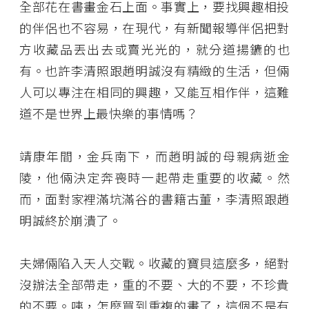
全部花在書畫金石上面。事實上，要找興趣相投
的伴侶也不容易，在現代，有新聞報導伴侶把對
方收藏品丟出去或賣光光的，就分道揚鑣的也
有。也許李清照跟趙明誠沒有精緻的生活，但倆
人可以專注在相同的興趣，又能互相作伴，這難
道不是世界上最快樂的事情嗎？
靖康年間，金兵南下，而趙明誠的母親病逝金
陵，他倆決定奔喪時一起帶走重要的收藏。然
而，面對家裡滿坑滿谷的書籍古董，李清照跟趙
明誠終於崩潰了。
夫婦倆陷入天人交戰。收藏的寶貝這麼多，絕對
沒辦法全部帶走，重的不要、大的不要，不珍貴
的不要。咦，怎麼買到重複的畫了，這個不是有