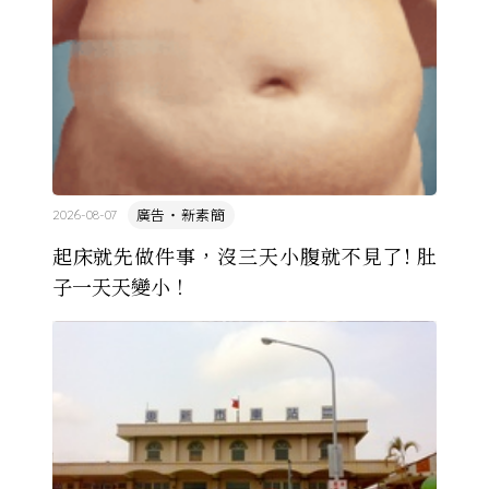
廣告・新素簡
2026-08-07
起床就先做件事，沒三天小腹就不見了! 肚
子一天天變小！