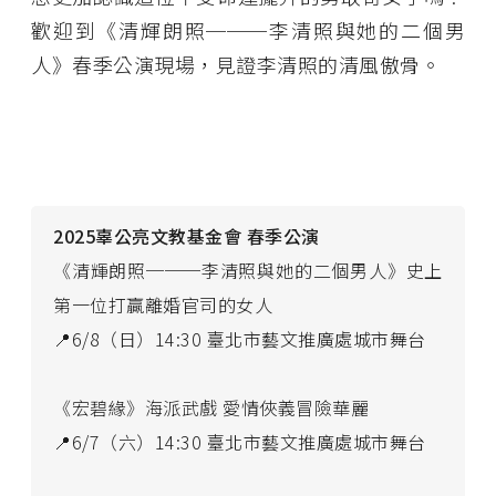
歡迎到《清輝朗照───李清照與她的二個男
人》春季公演現場，見證李清照的清風傲骨。
2025辜公亮文教基金會 春季公演
《清輝朗照───李清照與她的二個男人》史上
第一位打贏離婚官司的女人
📍6/8（日）14:30 臺北市藝文推廣處城市舞台
《宏碧緣》海派武戲 愛情俠義冒險華麗
📍6/7（六）14:30 臺北市藝文推廣處城市舞台