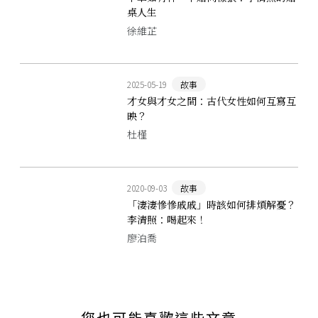
桌人生
徐維芷
2025-05-19
故事
才女與才女之間：古代女性如何互寫互
映？
杜槿
2020-09-03
故事
「淒淒慘慘戚戚」時該如何排煩解憂？
李清照：喝起來！
廖泊喬
您也可能喜歡這些文章