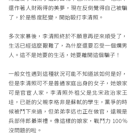
還作著人財兩得的美夢，現在反倒覺得自己被騙
了，於是態度胚變，開始毆打李清照。
多次家暴後，李清照終於不願意再逆來順受了，
生活已經這麼艱難了，為什麼還要忍受一個爛男
人。這不是她要的生活，她要離開這個騙子！
一般女性遇到這種狀況可能不知道該如何是好，
但是李清照可不是普通家庭出身的女子，她娘家
可是官宦人家，李清照外祖父是北宋政治家王
珪，已逝的父親李格非是蘇軾的學生，黨爭的時
候被鬥下來過，但弟弟李迒也正在做官，遠親是
兵部侍郎綦崇禮。像這樣的娘家，戰鬥力 100％
沒問題的啦。