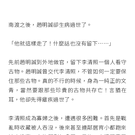
南渡之後，趙明誠卻生病過世了。
「他就這樣走了！什麼話也沒有留下……」
先前趙明誠到外地做官，留下李清照一個人看守
古物。趙明誠曾交代李清照，不管如何一定要保
住那些古物。真的不行的時候，身為一純正的文
青，當然要跟那些珍貴的古物共存亡！言猶在
耳，他卻先得瘧疾過世了。
李清照成為寡婦之後，遭遇很多困難。首先是戰
亂時收藏被人吞沒，後來甚至連鄰居宵小都跑來