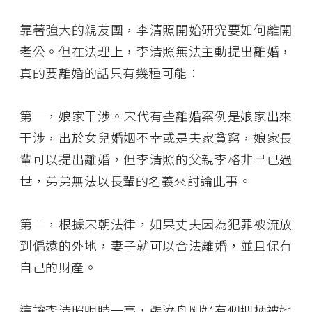
靠著強大的親友團，李清照開始研究要如何離開
老公。但在法理上，李清照無法主動提出離婚，
真的要離婚的話只有幾種可能：
第一，娘家干涉。宋代有些離婚案例是娘家出來
干涉，出於女兒婚姻不幸或是夫家貧窮，娘家長
輩可以提出離婚，但李清照的父親李格非早已過
世，弟弟無法以長輩的名義來討論此事。
第二，根據宋朝法律，如果丈夫因為犯罪被流放
到偏遠的外地，妻子就可以合法離婚，並且保有
自己的財產。
這讓李清照眼睛一亮，張汝舟剛好有個把柄被她