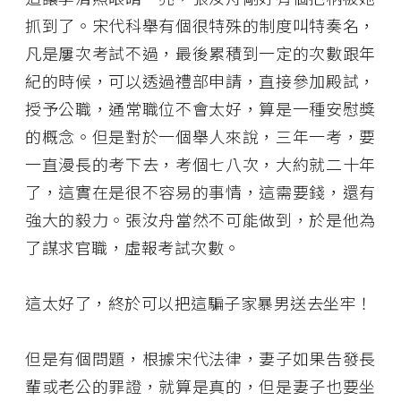
抓到了。宋代科舉有個很特殊的制度叫特奏名，
凡是屢次考試不過，最後累積到一定的次數跟年
紀的時候，可以透過禮部申請，直接參加殿試，
授予公職，通常職位不會太好，算是一種安慰獎
的概念。但是對於一個舉人來說，三年一考，要
一直漫長的考下去，考個七八次，大約就二十年
了，這實在是很不容易的事情，這需要錢，還有
強大的毅力。張汝舟當然不可能做到，於是他為
了謀求官職，虛報考試次數。
這太好了，終於可以把這騙子家暴男送去坐牢！
但是有個問題，根據宋代法律，妻子如果告發長
輩或老公的罪證，就算是真的，但是妻子也要坐