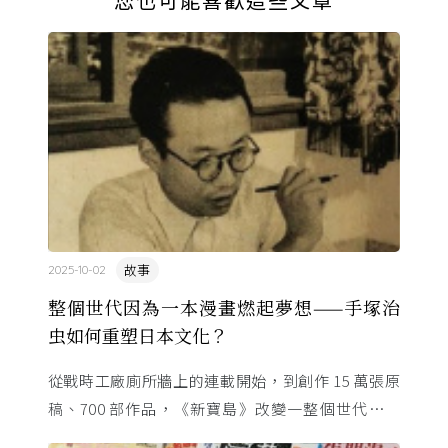
故事
2025-10-02
整個世代因為一本漫畫燃起夢想——手塚治
虫如何重塑日本文化？
從戰時工廠廁所牆上的連載開始，到創作 15 萬張原
稿、700 部作品，《新寶島》改變一整個世代的命
運。這位「漫畫之神」與昭和時代共生，用一支畫筆