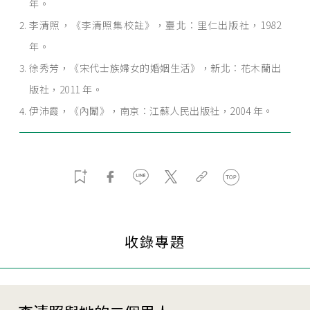
年。
李清照，《李清照集校註》，臺北：里仁出版社，1982
年。
徐秀芳，《宋代士族婦女的婚姻生活》，新北：花木蘭出
版社，2011 年。
伊沛霞，《內闈》，南京：江蘇人民出版社，2004 年。
收錄專題