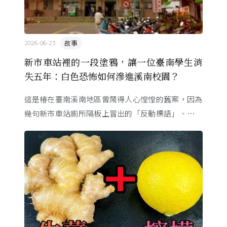
故事
2026-06-23
新市車站裡的一段塗鴉，讓一位臺南學生消
失五年：白色恐怖如何滲進溪南校園？
這是椿在臺南溪南地區曾鬧得人心惶惶的舊案，因為
幾句新市車站廁所隔板上冒出的「反動標語」、一段
字跡相似的筆跡，有著大好前程的青年被逮補了⋯⋯