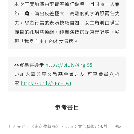
本次三度加演由李寶春擔任編導，且同時一人兼
飾二角，演出反差極大、高難度的李清照兩任丈
夫，悠遊行當的表演技巧自如；女主角則由備受
矚目的孔玥慈擔綱，純熟演技搭配京崑唱腔，展
現「我身自主」的才女氣度。
👀買票這邊走
https://bit.ly/4irgf58
🤝加入辜公亮文教基金會之友 可享會員八折
票
https://bit.ly/2FnFQvI
參考書目
孟元老，《東京夢華錄》，北京：文化藝術出版社，1998