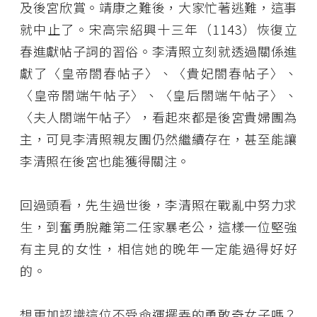
及後宮欣賞。靖康之難後，大家忙著逃難，這事
就中止了。宋高宗紹興十三年（1143）恢復立
春進獻帖子詞的習俗。李清照立刻就透過關係進
獻了〈皇帝閤春帖子〉、〈貴妃閤春帖子〉、
〈皇帝閤端午帖子〉、〈皇后閤端午帖子〉、
〈夫人閤端午帖子〉，看起來都是後宮貴婦團為
主，可見李清照親友團仍然繼續存在，甚至能讓
李清照在後宮也能獲得關注。
回過頭看，先生過世後，李清照在戰亂中努力求
生，到奮勇脫離第二任家暴老公，這樣一位堅強
有主見的女性，相信她的晚年一定能過得好好
的。
想更加認識這位不受命運擺弄的勇敢奇女子嗎？