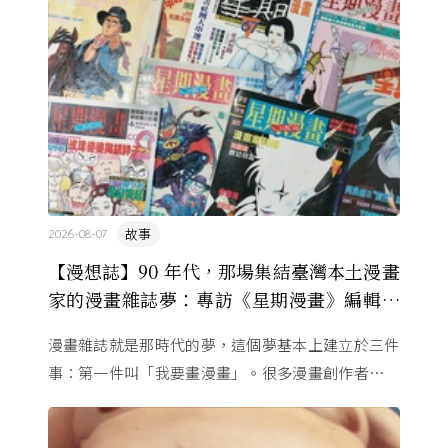
改寫日本的文化 ...
故事
2026-08-07
【漫想誌】90 年代，那場集結臺灣本土漫畫
家的漫畫雜誌夢：專訪《星期漫畫》編輯黃
健和
漫畫雜誌就是那時代的夢，這個夢基本上建立於三件
事：第一件叫「我要畫漫畫」。很多漫畫創作者從小
看漫畫，他們想畫，但以前一講出來就會被罵，「你
畫畫怎麼活？」