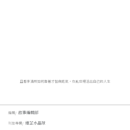
且看李清照如何靠著才智與底氣，在亂世裡活出自己的人生
故事編輯部
編輯
維芷水晶球
刊登專欄