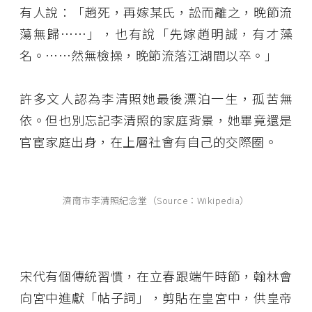
有人說：「趙死，再嫁某氏，訟而離之，晚節流
蕩無歸……」，也有說「先嫁趙明誠，有才藻
名。……然無檢操，晚節流落江湖間以卒。」
許多文人認為李清照她最後漂泊一生，孤苦無
依。但也別忘記李清照的家庭背景，她畢竟還是
官宦家庭出身，在上層社會有自己的交際圈。
濟南市李清照紀念堂（Source：Wikipedia）
宋代有個傳統習慣，在立春跟端午時節，翰林會
向宮中進獻「帖子詞」，剪貼在皇宮中，供皇帝