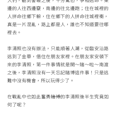
邊的人往西邊竄，南邊的往北邊跑；住在城裡的
人拼命往鄉下躲，住在鄉下的人拼命往城裡衝，
真是一片混亂，路上都是人，誰也不知道要往哪
裡去。
李清照也沒有辦法，只能順著人潮，從臨安沿路
逃到了金華，借住在朋友家裡。在朋友家安頓下
來的李清照，第一件事情就是開～賭～啦～南渡
之後，李清照沒有一天忘記賭博這件事！只是逃
難中沒有機會，所以玩得少了。
在戰亂中也如此奮勇
賭博
的李清照後半生究竟如
何了呢？