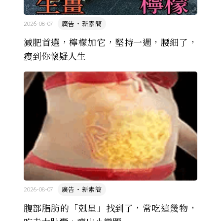
廣告・新素簡
2026-08-07
減肥首選，檸檬加它，堅持一週，腰細了，
瘦到你懷疑人生
廣告・新素簡
2026-08-07
腹部脂肪的「剋星」找到了，常吃這幾物，