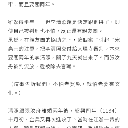
牢，而且要關兩年。
雖然得坐牢……但李清照還是決定跟他拼了，即
使自己被判刑也不怕，
反正還有親友團
。
果然，在親友團的協助之下，這個案子引起了宋
高宗的注意，把李清照交付給大理寺審判。本來
要關兩年的李清照，關了九天就出來了。而張汝
舟被判流放，還被除去官職。
（這事告訴我們，不怕老婆兇，就怕老婆有文
化。）
清照跟張汝舟離婚兩年後，紹興四年（1134）
十月初，金兵又再次進攻了。當時在江浙一帶的
人們，聽到警報之後，十分驚恐，爭相逃命。東