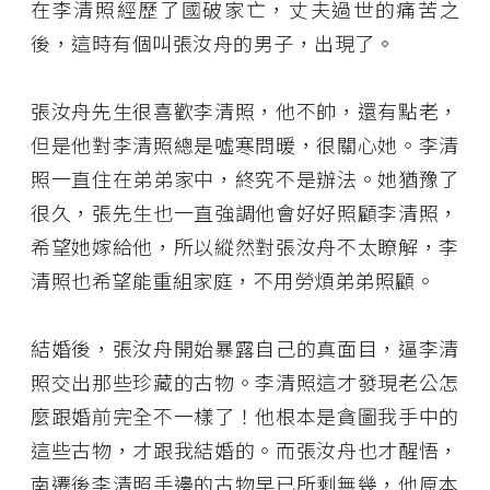
在李清照經歷了國破家亡，丈夫過世的痛苦之
後，這時有個叫張汝舟的男子，出現了。
張汝舟先生很喜歡李清照，他不帥，還有點老，
但是他對李清照總是噓寒問暖，很關心她。李清
照一直住在弟弟家中，終究不是辦法。她猶豫了
很久，張先生也一直強調他會好好照顧李清照，
希望她嫁給他，所以縱然對張汝舟不太瞭解，李
清照也希望能重組家庭，不用勞煩弟弟照顧。
結婚後，張汝舟開始暴露自己的真面目，逼李清
照交出那些珍藏的古物。李清照這才發現老公怎
麼跟婚前完全不一樣了！他根本是貪圖我手中的
這些古物，才跟我結婚的。而張汝舟也才醒悟，
南遷後李清照手邊的古物早已所剩無幾，他原本