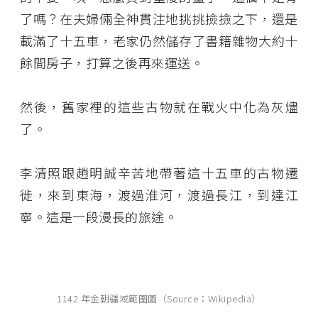
了嗎？在夫婦倆全神貫注地挑挑撿撿之下，還是
載滿了十五車，老家仍然儲存了書籍雜物大約十
餘間房子，打算之後再來運送。
然後，舊家裡的這些古物就在戰火中化為灰燼
了。
李清照跟趙明誠辛苦地帶著這十五車的古物遷
徙，來到東海，渡過淮河，渡過長江，到達江
寧。這是一段漫長的旅途。
1142 年金朝疆域範圍圖（Source：Wikipedia）