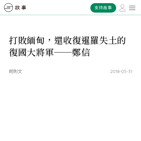
支持故事
打敗緬甸，還收復暹羅失土的
復國大將軍──鄭信
何則文
2018-05-31