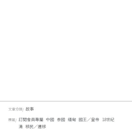
故事
文章分類
訂閱會員專屬
中國
泰國
緬甸
國王／皇帝
18世紀
標籤
清
移民／遷移