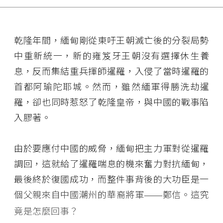
乾隆年間，緬甸剛從東吁王朝滅亡後的分裂局勢
中重新統一，新的雍笈牙王朝沒有選擇休生養
息，反而集結重兵揮師暹羅，入侵了當時暹羅的
首都阿瑜陀耶城。然而，雖然緬軍得勝洗劫暹
羅，卻也同時惹怒了乾隆皇帝，與中國的戰事陷
入膠著。
由於要應付中國的威脅，緬甸把主力軍對從暹羅
調回，這就給了暹羅喘息的機來奮力對抗緬甸，
最後終於復國成功，而整件事背後的大功臣是一
個父親來自中國潮州的華裔將軍
鄭信。這究
——
竟是怎麼回事？