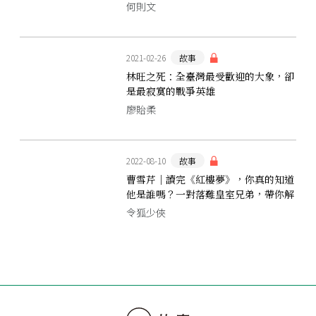
何則文
2021-02-26
故事
林旺之死：全臺灣最受歡迎的大象，卻
是最寂寞的戰爭英雄
廖貽柔
2022-08-10
故事
曹雪芹｜讀完《紅樓夢》，你真的知道
他是誰嗎？一對落難皇室兄弟，帶你解
密才子內心
令狐少俠