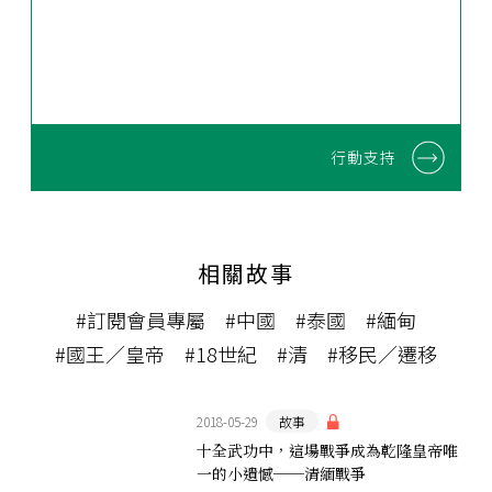
行動支持
相關故事
#訂閱會員專屬
#中國
#泰國
#緬甸
#國王／皇帝
#18世紀
#清
#移民／遷移
2018-05-29
故事
十全武功中，這場戰爭成為乾隆皇帝唯
一的小遺憾──清緬戰爭