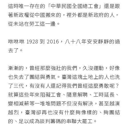
這時唯一存在的「中華民國全國總工會」還是跟
著新政權從中國搬來的，裡外都是新政府的人，
從未站在勞工這一邊。
咻咻咻 1928 到 2016，八十八年安安靜靜的過
去了。
漸漸的，曾經那麼強壯的我們，久沒運動，好像
也失去了團結與勇氣。臺灣這塊土地上的人也洗
了三代，有沒有人還記得我們曾經這麼勇敢呢？
就算這些年來阻礙工會、隨意解聘、工時延長、
變相減薪等一堆堆問題不但沒有解決，甚至越演
越烈，臺灣卻再也沒有什麼夠像樣的、夠團結
的、足以成為談判籌碼的串聯大罷工。