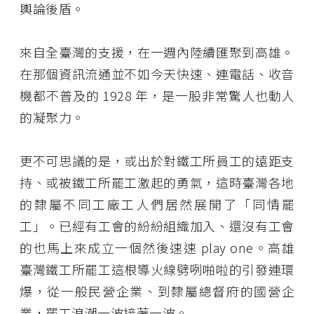
輿論後盾。
來自全臺灣的支援，在一週內陸續匯聚到高雄。
在那個資訊流通並不如今天快速、連電話、收音
機都不普及的 1928 年，是一股非常驚人也動人
的凝聚力。
更不可思議的是，或出於對鐵工所員工的遠距支
持、或被鐵工所罷工激起的勇氣，這時臺灣各地
的隸屬不同工廠工人們居然展開了「同情罷
工」。已經有工會的紛紛組織加入、還沒有工會
的也馬上來成立一個然後速速 play one。高雄
臺灣鐵工所罷工這根導火線劈咧啪啦的引發連環
爆，從一般民營企業、到隸屬總督府的國營企
業，罷工浪潮一波接著一波。