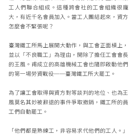
工人們聯合組成。這種跨會社的工會組織很龐
大，有近千名會員加入。當工人團結起來，資方
怎麼會不緊張呢？
臺灣鐵工所馬上展開大動作，與工會正面槓上，
並以「不良職工」為理由，開除了擔任工會會長
的王風。甫成立的高雄機械工會也隨即啟動他們
的第一場勞資戰役──臺灣鐵工所大罷工。
為了讓工會取得與資方對等談判的地位、也為王
風莫名其妙被辭退的事件爭取撤銷，鐵工所的員
工們自動罷工。
「他們都是熟練工，非容易求代他們的工人。」