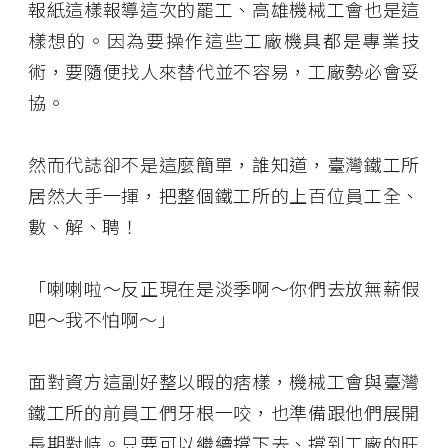
報紙這樣報導這次的罷工、高雄機械工會也是這
樣想的。因為要操作這些工廠機具都是專業技
術，要隨便找人來替代並不容易，工廠勢必會妥
協。
然而代誌卻不是這麼簡單，誰知道，臺灣鐵工所
居然大手一揮，把整個鐵工所的上百位員工全、
數、解、聘！
「喇喇啦～反正現在是淡季啊～你們去放無薪假
吧～我不怕啊～」
面對資方這副好整以暇的痞樣，機械工會與臺灣
鐵工所的前員工們牙根一咬，也準備跟他們展開
長期對峙。只要可以繼續撐下去、撐到工廠的旺