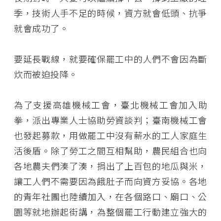
季，技術人手不足的時候，資方就會低頭、抗爭
就會成功了。
要延長戰線，就要確保罷工中的人們不會因為斷
炊而被迫投降。
為了支援高雄機械工會，臺北機械工會加入助
拳，派出專業人士協助勞資談判；臺南機械工會
也發起募款，用做罷工中沒有薪水的工人家庭生
活後盾。除了勞工之間互相幫助，農民組合也向
各地農夫們湊了湊，捐出了上百包的地瓜與米，
讓工人們不需要因為餓肚子而向資方妥協。各地
的青年社團也陸續加入，在各個路口、廟口、公
園等就地辦起街講，為整個罷工行動建立強大的