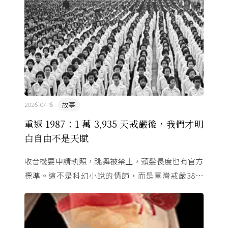
故事
2026-07-16
重返 1987：1 萬 3,935 天戒嚴後，我們才明
白自由不是天賦
收音機要申請執照，跳舞被禁止，頭髮長度也有官方
標準。這不是科幻小說的情節，而是臺灣戒嚴38年
的日常。從1982年美國國會聽證，到 1987 年那道解
嚴令，這段歷 ...