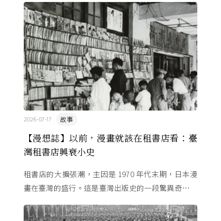
識份子口中攸關「救 ...
故事
2026-07-17
【漫想誌】以前，漫畫就該在租書店看：臺
灣租書店興衰小史
租書店的大擴張潮，主因是 1970 年代末期，日本漫
畫在臺灣的盛行。這是臺灣出版史的一段驚異奇航。
由於臺灣和日本自 1972 年斷交，著作權失去國與國
的協定保護 ...