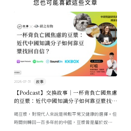
您也可能喜歡這些文章
故事
2026-07-31
【Podcast】交換故事｜一杯背負亡國焦慮
的豆漿：近代中國知識分子如何靠豆漿找回
自信？
喝豆漿，對現代人來說是稀鬆平常又健康的選擇。但
時間倒轉回一百多年前的中國，豆漿曾是屬於奴僕、
災民的粗食，卻在 20 世紀初搖身一變，成為中國知