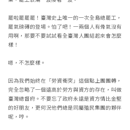
罷啦罷罷罷！臺灣史上唯一的一次全島總罷工，
罷氣磅礡的登場。怕了吧！一兩個人有骨氣沒有
用啊，那要不要試試看全臺灣人團結起來會怎麼
樣！
嗯，不怎麼樣。
因為我們始終在「勞資衝突」這個點上團團轉，
完全忽略了一個遠高於勞方與資方的存在，叫做
臺灣總督府。不要忘了政府永遠是資方情比金堅
的好朋友，更何況他們總是同屬殖民集團的夥伴
呢，哼。