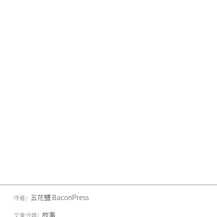
五花鹽 BaconPress
作者
故事
文章分類