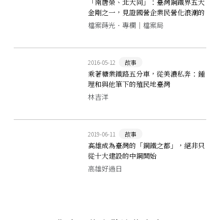
「南唐榮、北大同」：臺灣鋼鐵界五大
金剛之一，見證國營企業民營化浪潮的
「唐榮鐵工廠」
檔案蒔光．專欄｜檔案局
2016-05-12
故事
乘著糖業鐵路五分車，從美濃私奔：鍾
理和與他筆下的殖民地臺灣
林吉洋
2019-06-11
故事
高雄成為臺灣的「鋼鐵之都」，絕非只
從十大建設的中鋼開始
高雄好過日