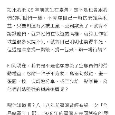
如果我們 88 年前就生在臺灣，是不是也會跟我
們的阿祖們一樣，不考慮自己一時的安定與利
益，只要知道有人被工廠、公司欺負了，就算不
認識他們、就算他們在很遠的高雄、就算工作領
域差很多火燒不到，就算自己明明也窮得半死，
但還是願意捐一點錢、捐一包米、辦一場街講？
回到現在，我們是不是也願意為了空服員們的勞
動權益，忍耐一陣子不方便，寫兩句鼓勵、畫一
張圖、按一次轉貼分享、或至少給一點掌聲，為
他們創造堅強的輿論後盾呢？
嘿你知道嗎？八十八年前臺灣曾經有過一次「全
島總罷工」耶！1928 年的臺灣人共同創造的歷