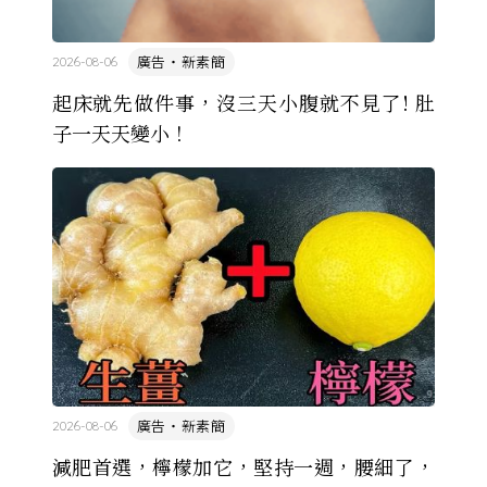
廣告・新素簡
2026-08-06
起床就先做件事，沒三天小腹就不見了! 肚
子一天天變小！
廣告・新素簡
2026-08-06
減肥首選，檸檬加它，堅持一週，腰細了，