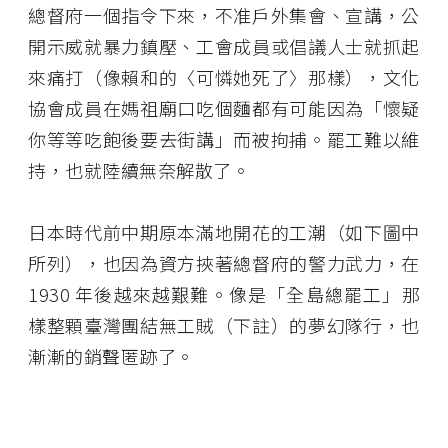
總督府一個指令下來，不准戶外集會、宣講，公
開示威就暴力鎮壓、工會成員或倡議人士就抓起
來痛打（像賴和的〈可憐她死了〉那樣），文化
協會成員在媽祖廟口吃個麵都有可能因為「懷疑
你等等吃飽後要去街講」而被拘捕。罷工難以維
持，也就陸續無奈解散了。
日本時代前中期原本滿地開花的工潮（如下圖中
所列），也因為資方挾著總督府的警力武力，在
1930 年後越來越艱難。像是「全島總罷工」那
樣整顆臺灣團結無工賊（下註）的夢幻隊行，也
漸漸的銷聲匿跡了。