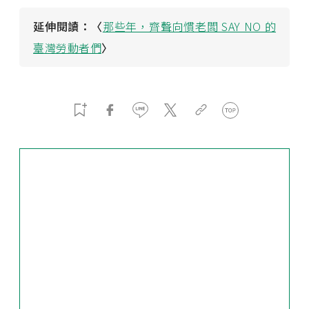
延伸閱讀：〈
那些年，齊聲向慣老闆 SAY NO 的
臺灣勞動者們
〉