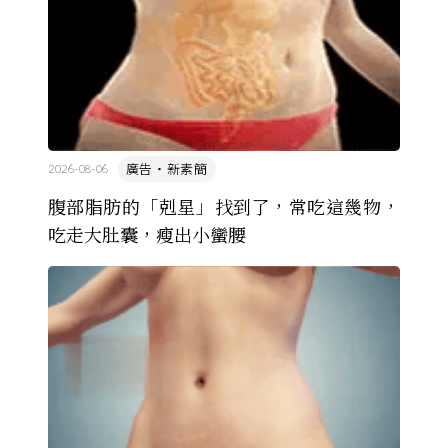
廣告・新素簡
2026-08-06
腹部脂肪的「剋星」找到了，常吃這幾物，
吃走大肚囊，瘦出小蠻腰