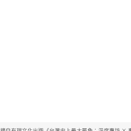
摘自有理文化出版《台灣史上最大罷免：深度專訪 × 