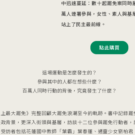
中迅速蔓延：數十起罷免案同時
萬人連署參與，女性、素人與基
站上了民主最前線。
點此購買
這場運動是怎麼發生的？
參與其中的人都在想些什麼？
百萬人同時行動的背後，究竟發生了什麼？
史上最大罷免》完整回顧大罷免浪潮至今的軌跡。書中記錄罷
法政背景，更深入街頭與基層，訪談十二位參與罷免行動者，
。受訪者包括花蓮國中教師「葉霸」葉春蓮、通靈少女劉柏君