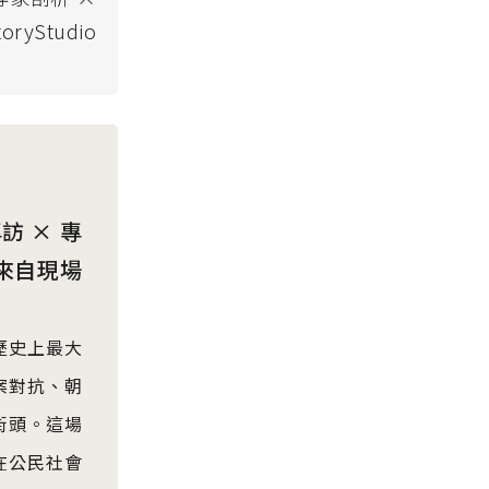
Studio
 × 專
來自現場
歷史上最大
案對抗、朝
街頭。這場
在公民社會