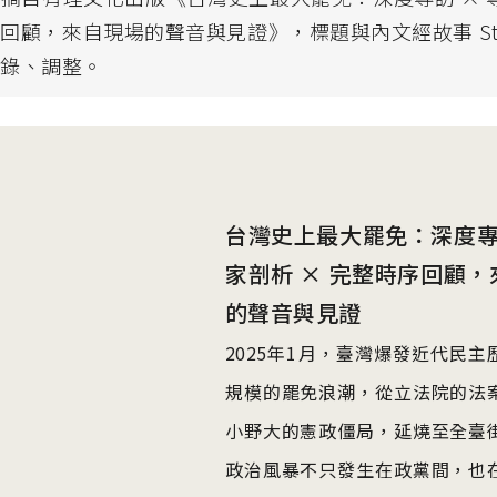
回顧，來自現場的聲音與見證》，標題與內文經故事 Story
節錄、調整。
台灣史上最大罷免：深度專訪
家剖析 × 完整時序回顧，
的聲音與見證
2025年1月，臺灣爆發近代民主
規模的罷免浪潮，從立法院的法
小野大的憲政僵局，延燒至全臺
政治風暴不只發生在政黨間，也