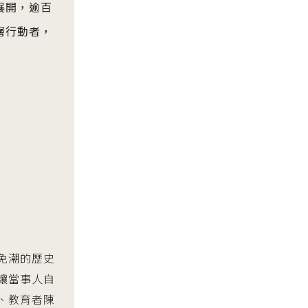
展開，逾百
層行動者，
免潮的歷史
讓當事人自
、教育者陳