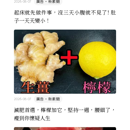
廣告・新素簡
2026-08-07
起床就先做件事，沒三天小腹就不見了! 肚
子一天天變小！
廣告・新素簡
2026-08-07
減肥首選，檸檬加它，堅持一週，腰細了，
瘦到你懷疑人生