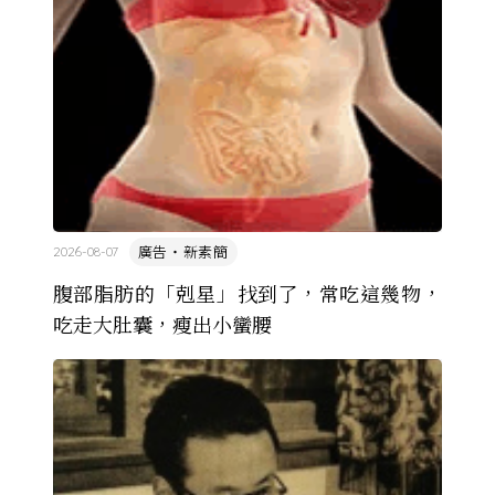
廣告・新素簡
2026-08-07
腹部脂肪的「剋星」找到了，常吃這幾物，
吃走大肚囊，瘦出小蠻腰