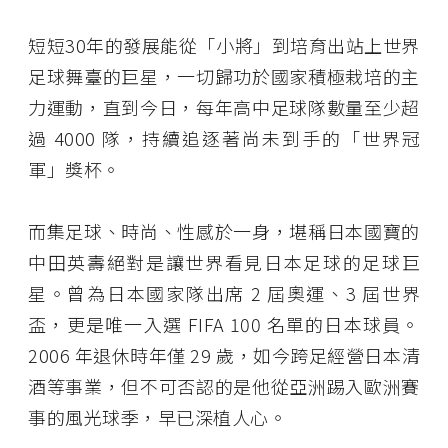
短短30年的發展能從「小將」到培育出站上世界
足球舞臺的巨星，一切歸功於國家積極栽培的主
力運動，直到今日，每年高中足球隊數量至少超
過 4000 隊，持續追逐著尚未到手的「世界冠
軍」獎杯。
而集足球、時尚、性感於一身，堪稱日本國寶的
中田英壽絕對是讓世界看見日本足球的足球巨
星。曾為日本國家隊出席 2 屆奧運、3 屆世界
盃，更是唯一入選 FIFA 100 名單的日本球員。
2006 年退休時年僅 29 歲，如今跨足經營日本清
酒等事業，但不可否認的是他從亞洲踢入歐洲賽
事的風光球季，早已深植人心。