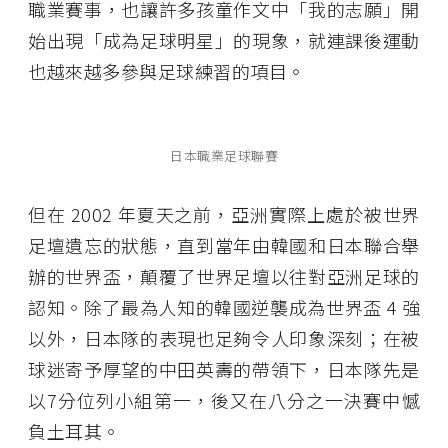
職業賽事，也讓許多孩童作文中「我的志願」開
始出現「成為足球明星」的現象，就連課後運動
也越來越多參與足球練習的項目。
日本職業足球聯賽
但在 2002 年夏天之前，亞洲實際上處於被世界
足壇遺忘的狀態，直到當年由韓國和日本聯合舉
辦的世界盃，顛覆了世界足壇以往對亞洲足球的
認知。除了最為人知的韓國逆襲成為世界盃 4 強
以外，日本隊的表現也足夠令人印象深刻；在被
球迷寄予厚望的中田英壽的帶領下，日本隊先是
以7分位列小組第一，後又在八分之一決賽中憾
負土耳其。