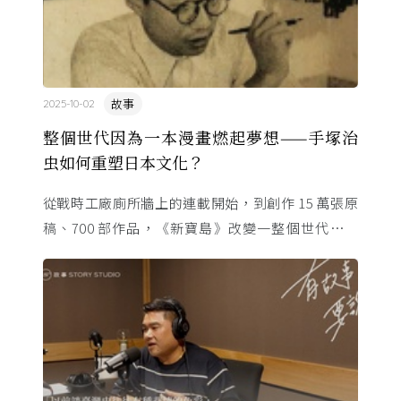
故事
2025-10-02
整個世代因為一本漫畫燃起夢想——手塚治
虫如何重塑日本文化？
從戰時工廠廁所牆上的連載開始，到創作 15 萬張原
稿、700 部作品，《新寶島》改變一整個世代的命
運。這位「漫畫之神」與昭和時代共生，用一支畫筆
改寫日本的文化 ...