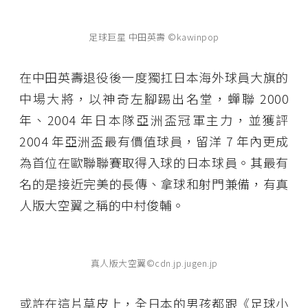
足球巨星 中田英壽 ©kawinpop
在中田英壽退役後一度獨扛日本海外球員大旗的
中場大將，以神奇左腳踢出名堂，蟬聯 2000
年、2004 年日本隊亞洲盃冠軍主力，並獲評
2004 年亞洲盃最有價值球員，留洋 7 年內更成
為首位在歐聯聯賽取得入球的日本球員。其最有
名的是接近完美的長傳、拿球和射門兼備，有真
人版大空翼之稱的中村俊輔。
真人版大空翼©cdn.jp.jugen.jp
或許在這片草皮上，全日本的男孩都跟《足球小