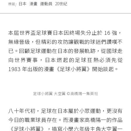
日本
漫畫
運動員
20世紀
標籤
本屆世界盃足球賽日本因終場失分止於 16 強，
無緣晉級，但精彩的攻防讓觀戰的球迷們讚嘆不
已。回顧足球運動在日本的發展軌跡，從國球走
向世界賽事，日本燃起的足球狂熱必須先從
1983 年出版的漫畫《足球小將翼》開始談起。
足球小將翼 大空翼 ©高橋陽一集英社
八十年代初，足球在日本屬於小眾運動，更沒有
今日的職業球員存在。而漫畫家高橋陽一的作品
《足球小將翼》，描寫小學六年級主角大空翼一