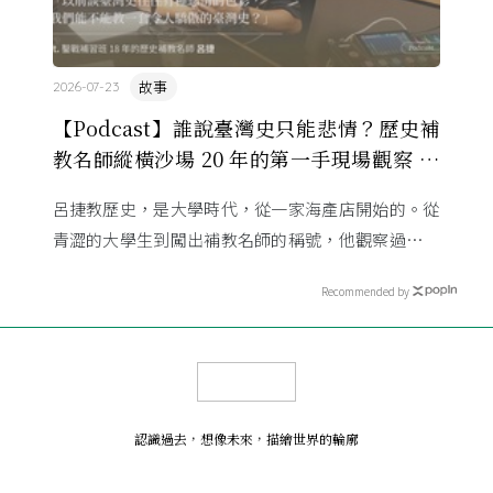
故事
2026-07-23
【Podcast】誰說臺灣史只能悲情？歷史補
教名師縱橫沙場 20 年的第一手現場觀察 ft.
呂捷
呂捷教歷史，是大學時代，從一家海產店開始的。從
青澀的大學生到闖出補教名師的稱號，他觀察過幾十
萬名學生怎麼學歷史，也看著臺灣的歷史教育從課本
Recommended by
裡幾乎沒有臺灣史，一路 ...
認識過去，想像未來
，
描繪世界的輪廓