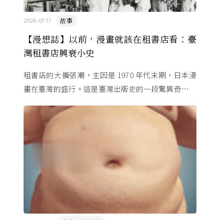
故事
2026-07-17
【漫想誌】以前，漫畫就該在租書店看：臺
灣租書店興衰小史
租書店的大擴張潮，主因是 1970 年代末期，日本漫
畫在臺灣的盛行。這是臺灣出版史的一段驚異奇航。
由於臺灣和日本自 1972 年斷交，著作權失去國與國
的協定保護 ...