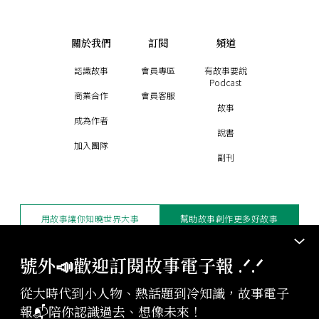
關於我們
訂閱
頻道
認識故事
會員專區
有故事要說
Podcast
商業合作
會員客服
故事
成為作者
說書
加入團隊
副刊
用故事讓你知曉世界大事
幫助故事創作更多好故事
訂閱電子報
贊助支持
號外📣歡迎訂閱故事電子報 .ᐟ‪‪.ᐟ
從大時代到小人物、熱話題到冷知識，故事電子
版權聲明與轉載規範
報📬陪你認識過去、想像未來！
授權與合作：
contact@storystudio.tw