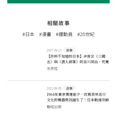
相關故事
#日本
#漫畫
#運動員
#20世紀
2017-05-23
故事
【你所不知道的日本】孕育出《三國
志》與《浪人劍客》的吉川英治，究竟
是何方神聖？
宋彥陞
2021-09-05
故事
1964年東京奧運前夕，改寫世界流行
文化的機器男孩誕生了！日本動漫宗師
手塚治虫筆下的《原子小金剛》
聯經出版