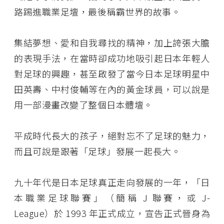
路踢進職業足壇，最後稱霸世界的故事。
集結夢想、愛和自我尋找的精神，加上誇張大膽
的表現手法，在當時卻成功地吸引起日本年輕人
對足球的興趣，甚至啟發了當今日本足球明星中
田英壽、中村俊輔等在內的黃金球員，可以說是
用一部漫畫改變了整個日本體壇。
平成時代長大的孩子，絕對忘不了足球的魅力，
而且可說是跟著「足球」發展一起長大。
九十年代是日本足球真正走向發展的一年，「日
本職業足球聯賽」（簡稱 J 聯賽，或 J-
League）於 1993 年正式成立，宣告正式晉身為