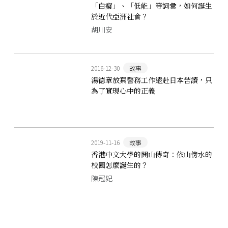
「白癡」、「低能」等詞彙，如何誕生
於近代亞洲社會？
胡川安
2016-12-30
故事
湯德章放棄警務工作遠赴日本苦讀，只
為了實現心中的正義
2019-11-16
故事
香港中文大學的開山傳奇：依山傍水的
校園怎麼誕生的？
陳冠妃