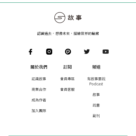
認識過去，想像未來
，
描繪世界的輪廓
關於我們
訂閱
頻道
認識故事
會員專區
有故事要說
Podcast
商業合作
會員客服
故事
成為作者
說書
加入團隊
副刊