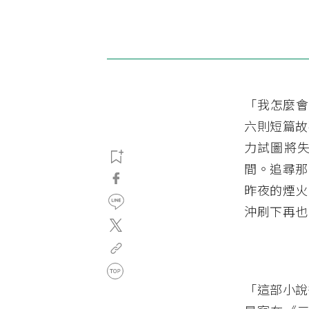
「我怎麼會
六則短篇故
力試圖將
間。追尋那
昨夜的煙火
沖刷下再也
「這部小說