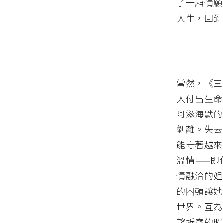
子一廂情願
人生，回到
當然，《三
人付出生命
阿滋海默的
剝離。失去
能守著越來
溫情——即
情融洽的姐
的困頓讓她
世界。互為
望折磨的照