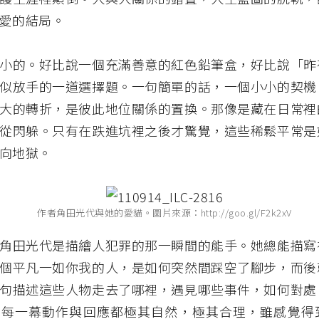
愛的結局。
小的。好比說一個充滿善意的紅色鉛筆盒，好比說「昨
似放手的一道選擇題。一句簡單的話，一個小小的契機
大的轉折，是彼此地位關係的置換。那像是藏在日常裡
從閃躲。只有在跌進坑裡之後才驚覺，這些稀鬆平常是
向地獄。
作者角田光代與她的愛貓。圖片來源：http://goo.gl/F2k2xV
角田光代是描繪人犯罪的那一瞬間的能手。她總能描寫
個平凡一如你我的人，是如何突然間踩空了腳步，而後
句描述這些人物走去了哪裡，遇見哪些事件，如何對處
。每一幕動作與回應都極其自然，極其合理，雖感覺得