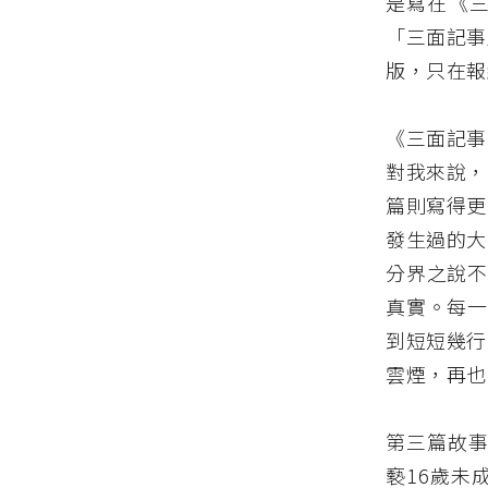
是寫在《
「三面記事
版，只在報
《三面記事
對我來說，
篇則寫得更
發生過的大
分界之說不
真實。每一
到短短幾行
雲煙，再也
第三篇故事
褻16歲未