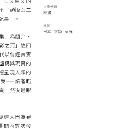
了日文原文的
文章分類
不了頭版跟二
說書
記事」。
標籤
日本
文學
家庭
巢」為簡介，
影之河」這四
代以曾經真實
虛構與現實的
裡呈現人類的
受——讀者瞄
頁，然後過眼
歲婦人因為猥
期間內數次發