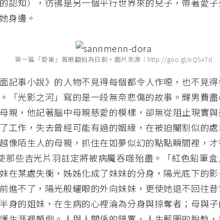
的認知），彷彿是另一個平行世界來的兒子，帶著愛子
她身邊。
第一篇「愛巢」曾被翻拍為日劇。圖片來源：http://goo.gl/oQSx7d
面記事小說》的人物不見得每個都令人作噁，也不見得
。「光影之河」寫的是一段無奈悲傷的故事。輝男費盡
母親，他記著腦中母親慈愛的模樣，卻無從阻止現實與
了工作，失去曾經可能有過的姻緣，在被迫閹割似的處
越像陌生人的母親，抓住在如夢似幻的點點瞬間裡，才
使那些吉光片羽註定將被病魔吞噬殆盡。「紅色鉛筆盒
妹在某處失衡，姊姊化成了妹妹的分身，陽光底下的影
前進不了，陽光般耀眼的外向妹妹，更使她退不回往昔
半身的姐妹，在生病的心裡淪為分身與掠奪者；母與子
護生涯裡顛倒。人與人關係的錯置，人生藍圖的脫軌，