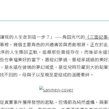
讓我的人生走到這一步？」——角田光代的
《三面記事
事裡，幾個主要角色的共通痛苦與悲劇根源，正在於此
失序的人生導回正軌，追尋那些曾經存在，而後卻永遠
些在幸福美好的當下，曾經幻夢過、曾經承諾過的美好
，是永遠在彼端的夢幻城堡，是從兒時珍藏到大的鉛筆
找不回的，母與子以至親至愛結成的溫暖牽絆。
從真實事件獲得發想的起點，但情節為純然虛構，與事