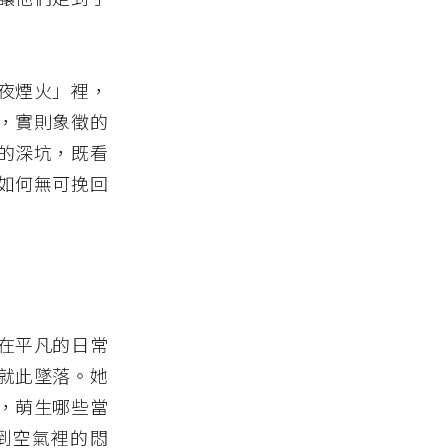
夜煙火」裡，
，實則象徵的
的深坑，既看
如何無可挽回
在平凡的日常
就此墜落。她
，萌生哪些當
到空氣裡的悶