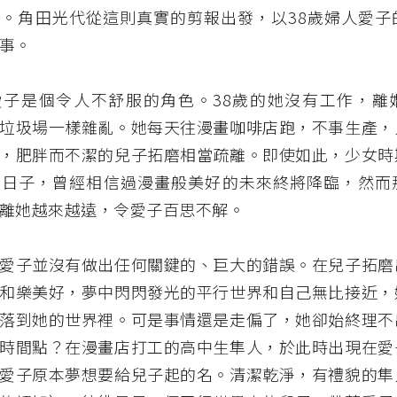
。角田光代從這則真實的剪報出發，以38歲婦人愛子
事。
愛子是個令人不舒服的角色。38歲的她沒有工作，離
垃圾場一樣雜亂。她每天往漫畫咖啡店跑，不事生產，
，肥胖而不潔的兒子拓磨相當疏離。即使如此，少女時
的日子，曾經相信過漫畫般美好的未來終將降臨，然而
離她越來越遠，令愛子百思不解。
愛子並沒有做出任何關鍵的、巨大的錯誤。在兒子拓磨
和樂美好，夢中閃閃發光的平行世界和自己無比接近，
落到她的世界裡。可是事情還是走偏了，她卻始終理不
時間點？在漫畫店打工的高中生隼人，於此時出現在愛
愛子原本夢想要給兒子起的名。清潔乾淨，有禮貌的隼