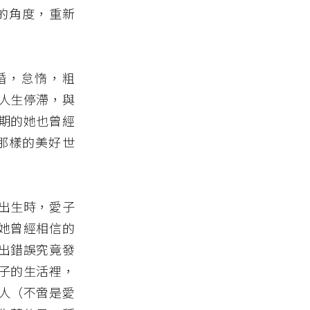
的角度，重新
婚，怠惰，粗
人生停滯，與
期的她也曾經
那樣的美好世
出生時，愛子
她曾經相信的
出錯誤究竟發
子的生活裡，
人（不啻是愛