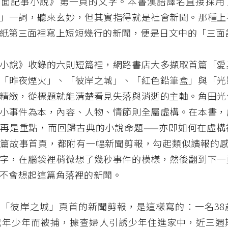
三面記事小說》第一頁的文字。本書漢語譯名直接採用
」一詞，聽來玄妙，但其實指得就是社會新聞。那種上
紙第三面裡寫上短短幾行的新聞，便是日文中的「三面
小說》收錄的六則短篇裡，網路書店大多擷取首篇「愛
「昨夜煙火」、「彼岸之城」、「紅色鉛筆盒」與「光
精緻，從標題就能清楚看見失落與消逝的主軸。角田光
小事件為本，內容、人物、情節則全屬虛構。在本書，
再是重點，而回歸古典的小說命題——亦即如何在虛構
篇故事首頁，都附有一幅新聞剪報，勾起類似讀報的感
字，在腦袋裡稍微想了幾秒事件的模樣，然後翻到下一
不會想起這篇角落裡的新聞。
「彼岸之城」頁首的新聞剪報，是這樣寫的：一名38
成年少年而被捕，據查婦人引誘少年住進家中，近三週