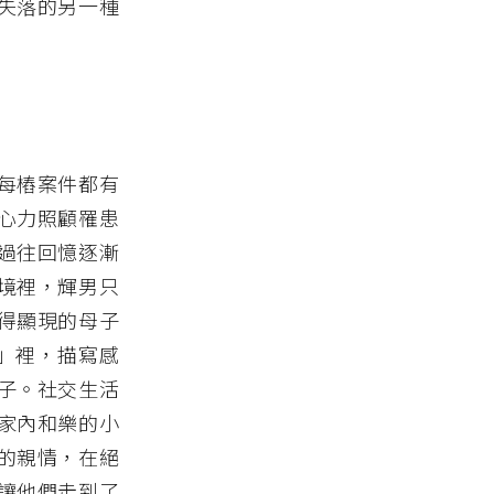
失落的另一種
每樁案件都有
心力照顧罹患
過往回憶逐漸
境裡，輝男只
得顯現的母子
」裡，描寫感
子。社交生活
家內和樂的小
的親情，在絕
讓他們走到了