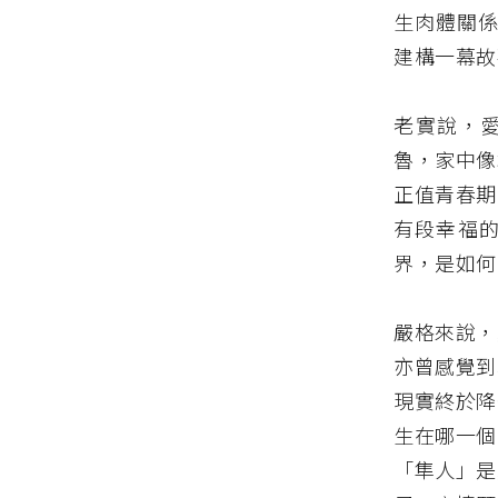
生肉體關係
建構一幕故
老實說，
魯，家中像
正值青春期
有段幸福
界，是如何
嚴格來說，
亦曾感覺到
現實終於降
生在哪一個
「隼人」是