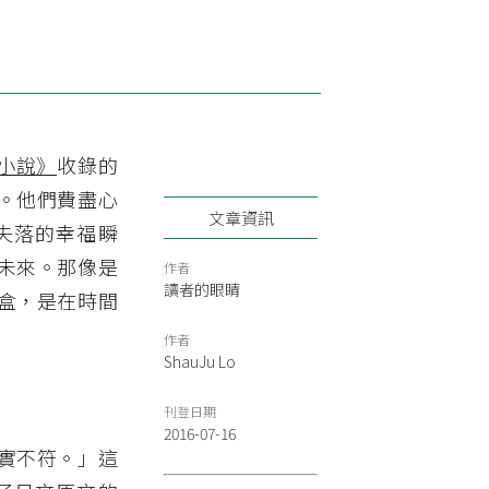
小說》
收錄的
。他們費盡心
文章資訊
失落的幸福瞬
未來。那像是
作者
讀者的眼睛
盒，是在時間
作者
ShauJu Lo
刊登日期
2016-07-16
實不符。」這