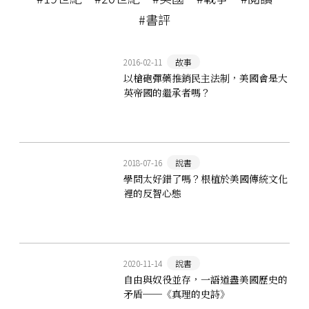
#書評
2016-02-11
故事
以槍砲彈藥推銷民主法制，美國會是大
英帝國的繼承者嗎？
2018-07-16
說書
學問太好錯了嗎？根植於美國傳統文化
裡的反智心態
2020-11-14
說書
自由與奴役並存，一語道盡美國歷史的
矛盾──《真理的史詩》