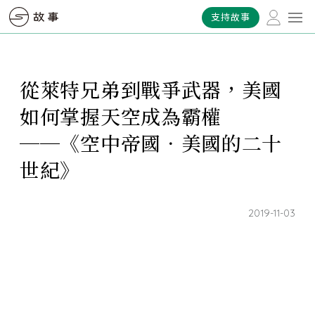
支持故事
從萊特兄弟到戰爭武器，美國
如何掌握天空成為霸權
──《空中帝國．美國的二十
世紀》
2019-11-03