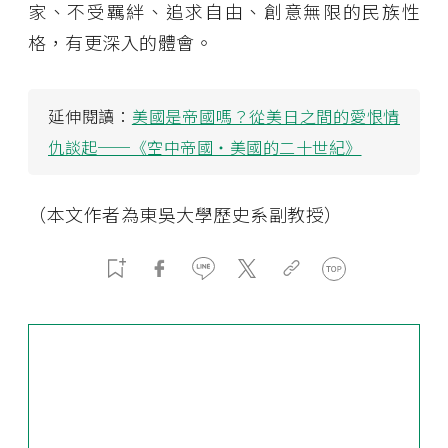
家、不受羈絆、追求自由、創意無限的民族性
格，有更深入的體會。
延伸閱讀：
美國是帝國嗎？從美日之間的愛恨情
仇談起──《空中帝國・美國的二十世紀》
（本文作者為東吳大學歷史系副教授）