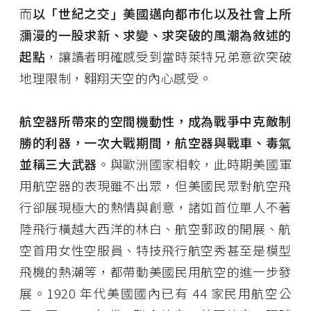
而
以「世紀之交」美國邁向都市化以及社會上所
瀰漫的一股求新、求變、求突破的風潮為敘述的
起點
，讓讀者明確感受到當時萊特兄弟意欲突破
地理限制，翱翔天空的內心感受。
航空器所帶來的空間機動性，成為戰爭中克敵制
勝的利器，一次大戰期間，航空器與戰車、毒氣
並稱三大武器
。與歐洲國家相較，此時期美國軍
用航空器的表現雖不出眾，但美國民眾對航空飛
行卻展現極大的熱情與創意，諸如首位單人不著
陸飛行橫越大西洋的林白、航空郵政的開展、航
空首用女性空服員、特技飛行航空秀甚至是模型
飛機的熱潮等，都帶動美國民用航空的進一步發
展。1920 年代美國國內已有 44 家民用航空公