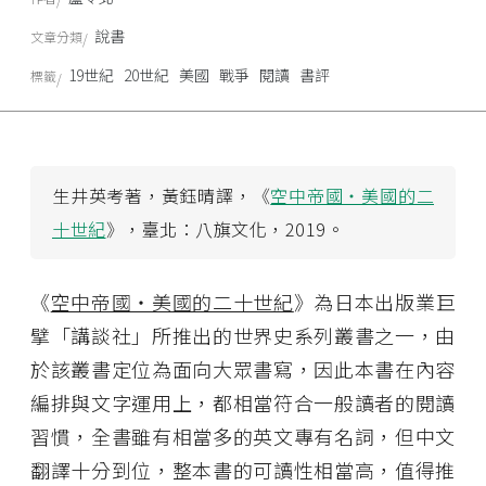
說書
文章分類
19世紀
20世紀
美國
戰爭
閱讀
書評
標籤
生井英考著，黃鈺晴譯，《
空中帝國・美國的二
十世紀
》，臺北：八旗文化，2019。
《
空中帝國・美國的二十世紀
》為日本出版業巨
擘「講談社」所推出的世界史系列叢書之一，由
於該叢書定位為面向大眾書寫，因此本書在內容
編排與文字運用上，都相當符合一般讀者的閱讀
習慣，全書雖有相當多的英文專有名詞，但中文
翻譯十分到位，整本書的可讀性相當高，值得推