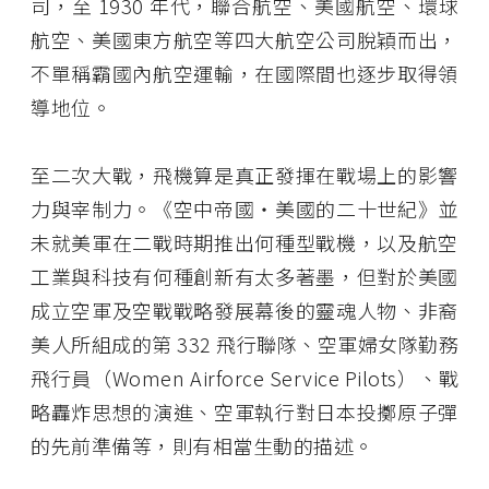
司，至 1930 年代，聯合航空、美國航空、環球
航空、美國東方航空等四大航空公司脫穎而出，
不單稱霸國內航空運輸，在國際間也逐步取得領
導地位。
至二次大戰，飛機算是真正發揮在戰場上的影響
力與宰制力。《空中帝國・美國的二十世紀》並
未就美軍在二戰時期推出何種型戰機，以及航空
工業與科技有何種創新有太多著墨，但對於美國
成立空軍及空戰戰略發展幕後的靈魂人物、非裔
美人所組成的第 332 飛行聯隊、空軍婦女隊勤務
飛行員（Women Airforce Service Pilots）、戰
略轟炸思想的演進、空軍執行對日本投擲原子彈
的先前準備等，則有相當生動的描述。