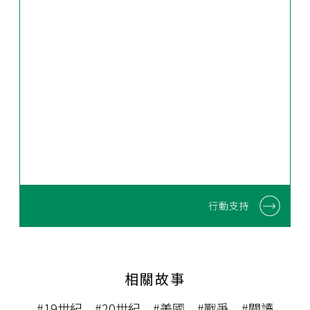
行動支持
相關故事
#19世紀
#20世紀
#美國
#戰爭
#閱讀