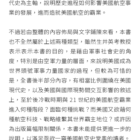
代史為主軸，說明歷史進程如何影響美國航空事
業的發展，進而造就美國航空的霸業。
不過若由整體的內容佈局與文字鋪陳來看，本書
也不全然屬於上述兩種類型，雖然生井英考教授
表示表示本書的目的，是藉由軍事社會史的角
度，特別是由空軍力量的層面，來說明美國成為
世界頭號軍事力量國家的過程，但較為可惜的
是，全書後半部分內容，有相當比例圍繞在美國
現代史，以及美國與國際現勢間交互影響的敘述
上，至於後冷戰時期與 21 世紀的美國航空霸業
進入何種階段？面臨何種挑戰？而美國又欲藉何
種航空科技、戰略維繫其世界霸主地位？或許因
為出版篇幅限制關係，本書未能提供更進一步的
說明，以滿足亟欲一窺美國航空史堂奧的讀者。