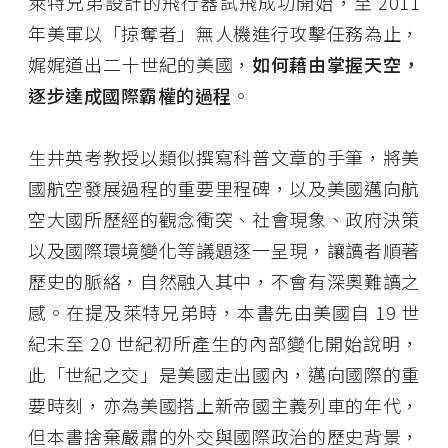
萊特兄弟設計的飛行器試飛成功開始，至 2011
年美軍以「掠奪者」無人機進行攻擊任務為止，
娓娓道出二十世紀的美國，
如何藉由掌握天空，
逐步達成國際霸權的過程
。
生井英考教授以類似撰寫科普文章的手筆，將美
國航空發展過程的重要里程碑，以及美國邁向航
空大國所歷經的觀念衝突、社會現象、政府決策
以及國際環境變化等議題逐一呈現，讓讀者順著
歷史的脈絡，自然融入其中，不會有深奧難讀之
感。在提及萊特兄弟時，本書先由美國自 19 世
紀末至 20 世紀初所產生的內部變化開始說明，
此「世紀之交」是美國走出國內，邁向國際的重
要時刻，亦為美國搭上新帝國主義列車的年代，
但本書捨棄嚴肅的外交與國際政治的歷史背景，