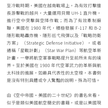
至冷戰時期，美國在越南戰場上，為有效打擊擅
長游擊戰的越共，大量運用貝爾 UH-1 直升機，
進行空中突擊與空降作戰；而為了有效牽制蘇
聯，美國在 1980 年代，積極發展 F-117 和 B-2
隱形戰略轟炸機、隱形巡弋飛彈以及「戰略防衛
方案」（Strategic Defense Initiative），或者
通稱「星戰計劃」（Star War Plan）等航空革新
計畫，一舉將航空軍事戰略提升至前所未有的境
界。至於美國在 1980 年代空軍武力的革新與航
太科技的進展，如最具代表性的太空梭，本書倒
是沒有特別具體或令人驚豔的說明，殊為可惜。
由《空中帝國・美國的二十世紀》的書名來看，
似乎是類似美國航空簡史的書籍，或是以美國現