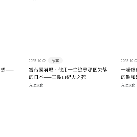
2025-10-02
故事
2025-10-0
想——
當帝國崩塌，他用一生追尋那個失落
一場虛
？
的日本——三島由紀夫之死
的昭和
有理文化
有理文化