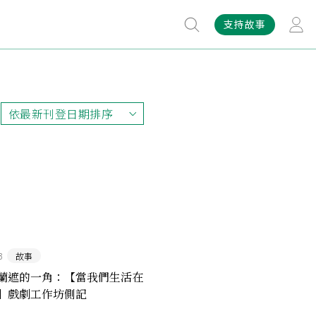
支持故事
依最新刊登日期排序
依最新刊登日期排序
依最早刊登日期排序
依熱門程度排序
3
故事
蘭遮的一角：【當我們生活在
】戲劇工作坊側記