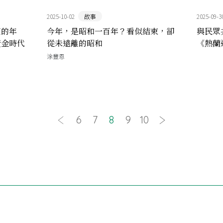
2025-10-02
故事
2025-09-3
壞的年
今年，是昭和一百年？看似結束，卻
與民眾
黃金時代
從未遠離的昭和
《熱蘭
涂豐恩
6
7
8
9
10