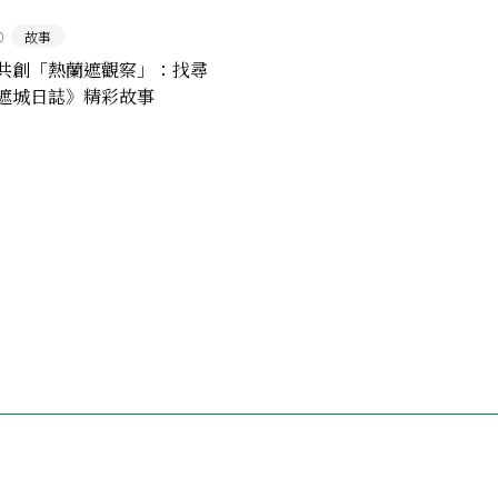
0
故事
共創「熱蘭遮觀察」：找尋
遮城日誌》精彩故事