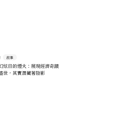
2
故事
幻炫目的煙火：展現經濟奇蹟
盛世，其實潛藏著陰影