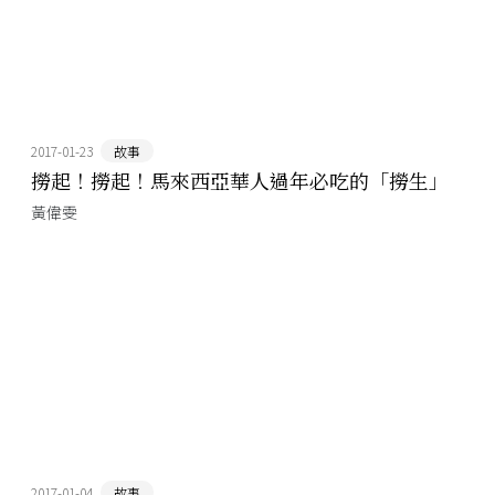
2017-01-23
故事
撈起！撈起！馬來西亞華人過年必吃的「撈生」
黃偉雯
2017-01-04
故事