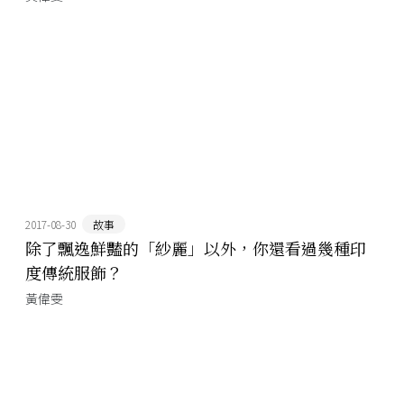
2017-08-30
故事
除了飄逸鮮豔的「紗麗」以外，你還看過幾種印
度傳統服飾？
黃偉雯