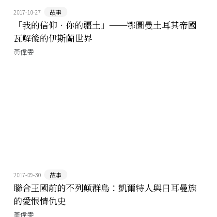
2017-10-27
故事
「我的信仰．你的疆土」──鄂圖曼土耳其帝國
瓦解後的伊斯蘭世界
黃偉雯
2017-09-30
故事
聯合王國前的不列顛群島：凱爾特人與日耳曼族
的愛恨情仇史
黃偉雯