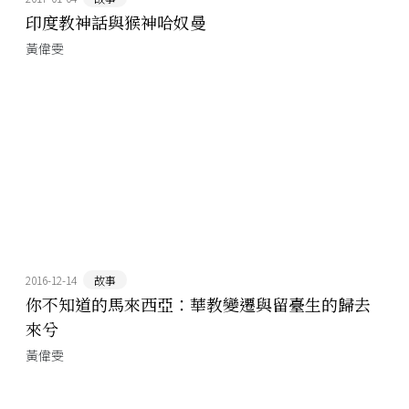
印度教神話與猴神哈奴曼
黃偉雯
2016-12-14
故事
你不知道的馬來西亞：華教變遷與留臺生的歸去
來兮
黃偉雯