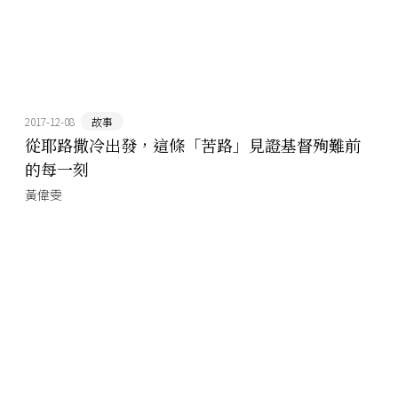
2017-12-08
故事
從耶路撒冷出發，這條「苦路」見證基督殉難前
的每一刻
黃偉雯