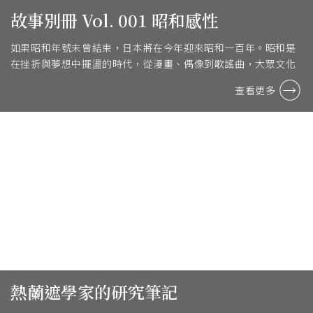
故事別冊 Vol. 001 昭和感性
如果昭和年號未曾結束，日本將在今年迎來昭和一百年。昭和是
在挫折與夢想中擺盪的時代，從漫畫、偶像到歌謠曲，大眾文化
全面盛放。
查看更多
熱蘭遮學家的研究筆記