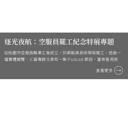
逐光夜航：空服員罷工紀念特展專題
從桃園市空服員職業工會成立，到華航與長榮兩場罷工，透過一
檔實體展覽、三篇專題文章和一集 Podcast 節目，重新看見勞
動、尊嚴與改變的故事。
查看更多