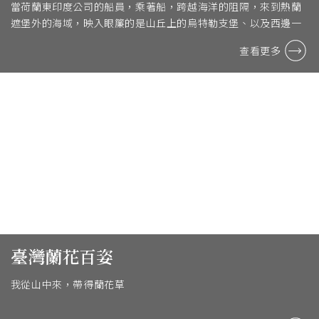
當荷蘭東印度公司的船員，乘著船，跨越海洋的阻隔，來到熱蘭
遮堡外的海域，映入眼簾的是山丘上的烏特勒支堡、以及西邊一
點的熱蘭遮堡，隨著城堡炮聲的指示船隻進入水道，經 ...
查看更多
臺灣蘭花百姿
我從山中來，帶得蘭花草