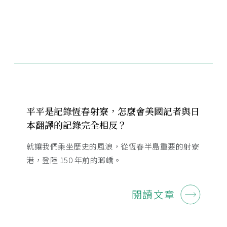
平平是記錄恆春射寮，怎麼會美國記者與日
本翻譯的記錄完全相反？
就讓我們乘坐歷史的風浪，從恆春半島重要的射寮
港，登陸 150 年前的瑯嶠。
閱讀文章