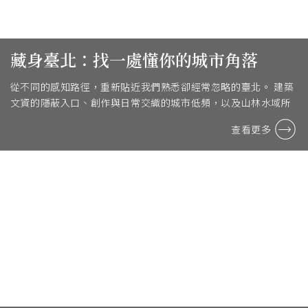
藏身臺北：找一處懂你的城市角落
從不同的感知路徑，重新貼近我們熟悉卻經常忽略的臺北。 建築
文資的隱蔽入口、創作與日常交織的城市低頻，以及山林水域所
構成的感官聲景，分別指向城市的記憶、情感與身 ...
查看更多