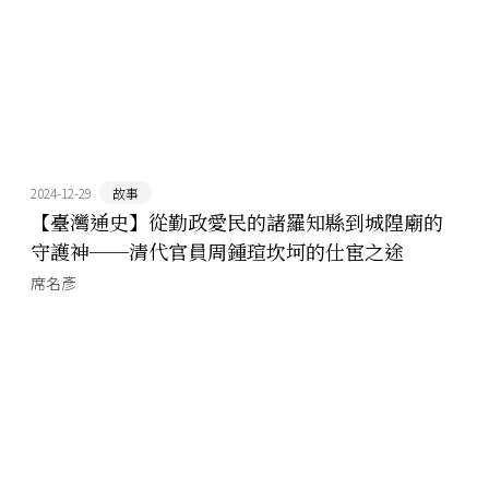
2024-12-29
故事
【臺灣通史】從勤政愛民的諸羅知縣到城隍廟的
守護神──清代官員周鍾瑄坎坷的仕宦之途
席名彥