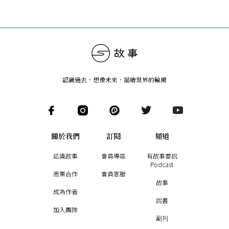
認識過去，想像未來
，
描繪世界的輪廓
關於我們
訂閱
頻道
認識故事
會員專區
有故事要說
Podcast
商業合作
會員客服
故事
成為作者
說書
加入團隊
副刊