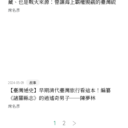
藏、也是戰火來源：曾讓海上霸權覬覦的臺灣硫
磺！
席名彥
2024-05-09
故事
【臺灣通史】早期清代臺灣旅行看這本！編纂
《諸羅縣志》的逍遙奇男子──陳夢林
席名彥
1
2