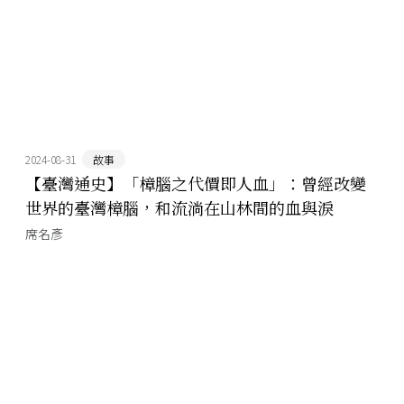
2024-08-31
故事
【臺灣通史】「樟腦之代價即人血」：曾經改變
世界的臺灣樟腦，和流淌在山林間的血與淚
席名彥