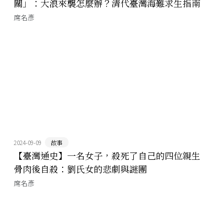
關」：大浪來襲怎麼辦？清代臺灣海難求生指南
席名彥
2024-09-09
故事
【臺灣通史】一名女子，殺死了自己的四位親生
骨肉後自殺：劉氏女的悲劇與謎團
席名彥