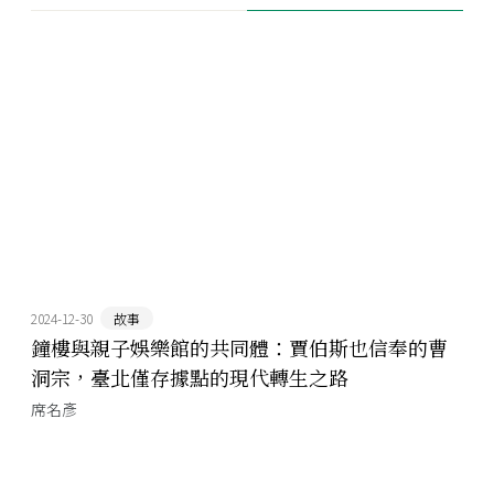
2024-12-30
故事
鐘樓與親子娛樂館的共同體：賈伯斯也信奉的曹
洞宗，臺北僅存據點的現代轉生之路
席名彥