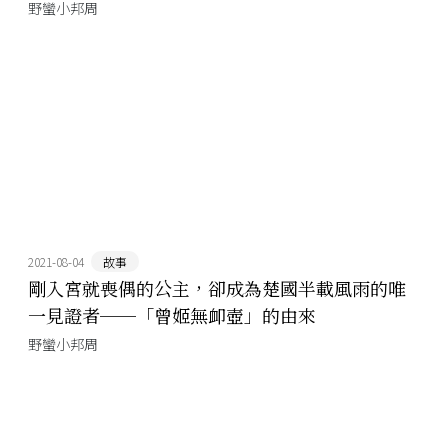
野蠻小邦周
2021-08-04
故事
剛入宮就喪偶的公主，卻成為楚國半載風雨的唯
一見證者──「曾姬無卹壺」的由來
野蠻小邦周