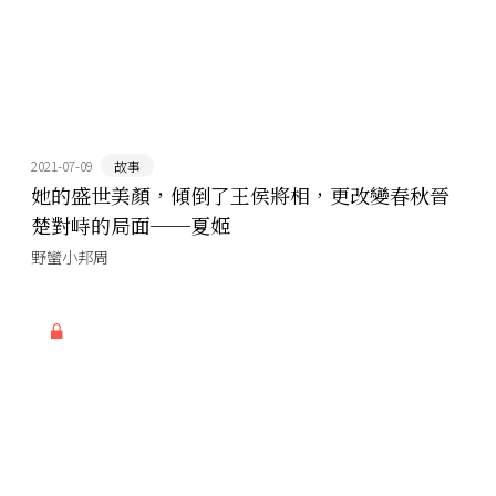
2021-07-09
故事
她的盛世美顏，傾倒了王侯將相，更改變春秋晉
楚對峙的局面──夏姬
野蠻小邦周