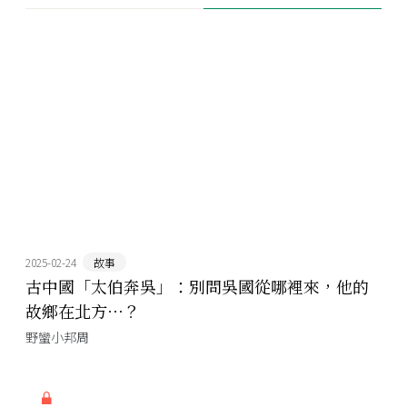
2025-02-24
故事
古中國「太伯奔吳」：別問吳國從哪裡來，他的
故鄉在北方⋯？
野蠻小邦周