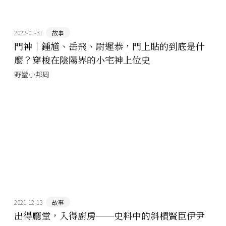
2022-01-31
故事
門神｜鍾馗、岳飛、尉遲恭，門上貼的到底是什
麼？穿梭在陰陽界的小宅神上位史
野蠻小邦周
2021-12-13
故事
出得廳堂，入得廚房──史料中的斜槓賢臣伊尹