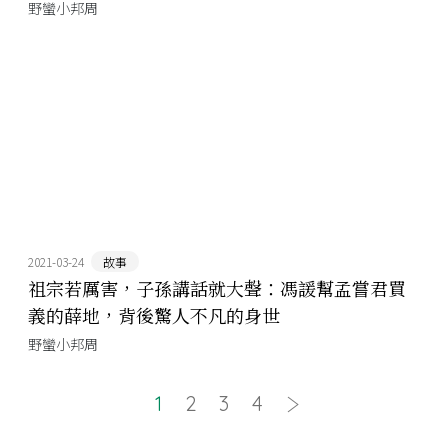
野蠻小邦周
2021-03-24
故事
祖宗若厲害，子孫講話就大聲：馮諼幫孟嘗君買
義的薛地，背後驚人不凡的身世
野蠻小邦周
1
2
3
4