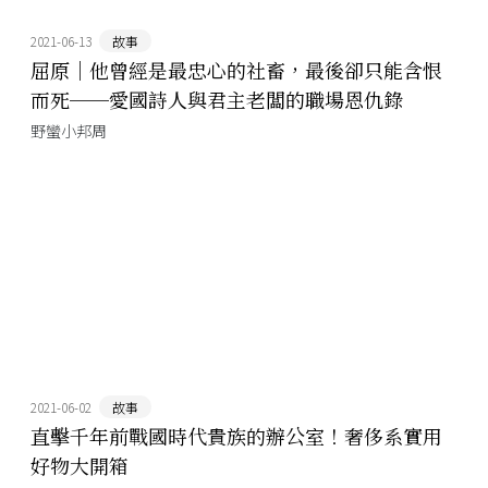
2021-06-13
故事
屈原｜他曾經是最忠心的社畜，最後卻只能含恨
而死──愛國詩人與君主老闆的職場恩仇錄
野蠻小邦周
2021-06-02
故事
直擊千年前戰國時代貴族的辦公室！奢侈系實用
好物大開箱