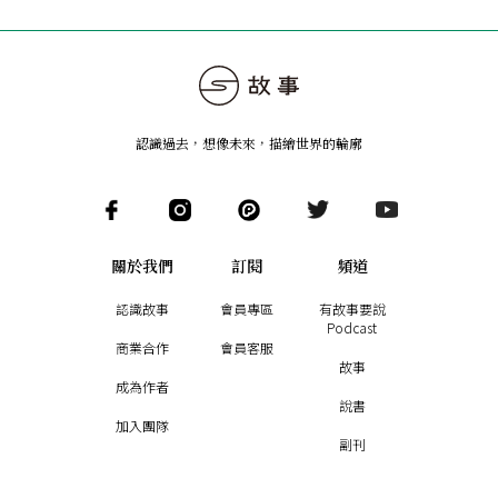
認識過去，想像未來
，
描繪世界的輪廓
關於我們
訂閱
頻道
認識故事
會員專區
有故事要說
Podcast
商業合作
會員客服
故事
成為作者
說書
加入團隊
副刊