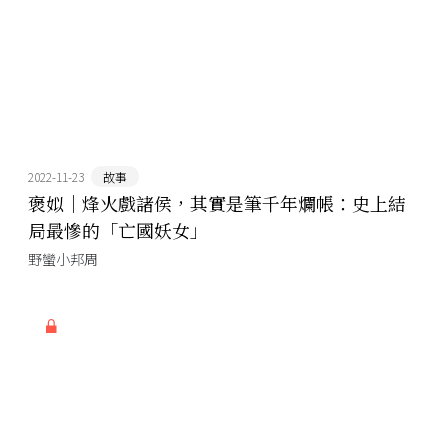
2022-11-23
故事
褒姒｜烽火戲諸侯，其實是筆千年爛帳：史上結
局最慘的「亡國妖女」
野蠻小邦周