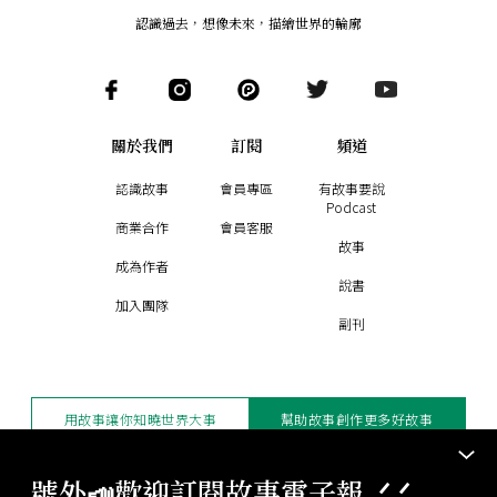
認識過去，想像未來
，
描繪世界的輪廓
關於我們
訂閱
頻道
認識故事
會員專區
有故事要說
Podcast
商業合作
會員客服
故事
成為作者
說書
加入團隊
副刊
用故事讓你知曉世界大事
幫助故事創作更多好故事
訂閱電子報
贊助支持
號外📣歡迎訂閱故事電子報 .ᐟ‪‪.ᐟ