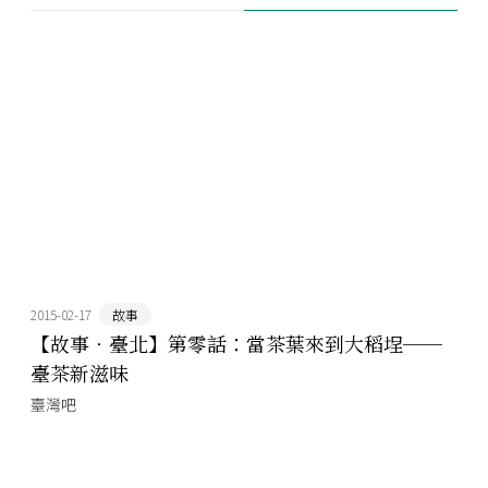
2015-02-17
故事
【故事‧臺北】第零話：當茶葉來到大稻埕──
臺茶新滋味
臺灣吧