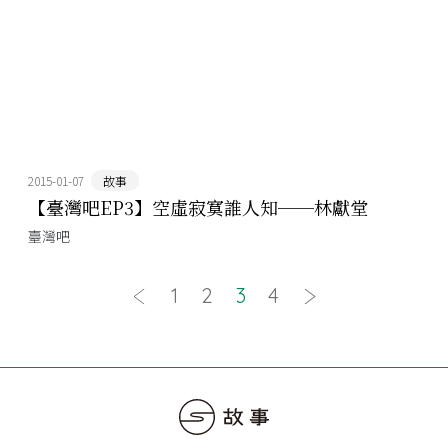
2015-01-07
故事
【臺灣吧EP3】空虛寂寞誰人知──林獻堂
臺灣吧
1
2
3
4