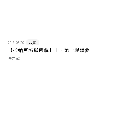
2019-06-20
故事
【拉納克城堡傳說】十、第一場噩夢
蔡之寧