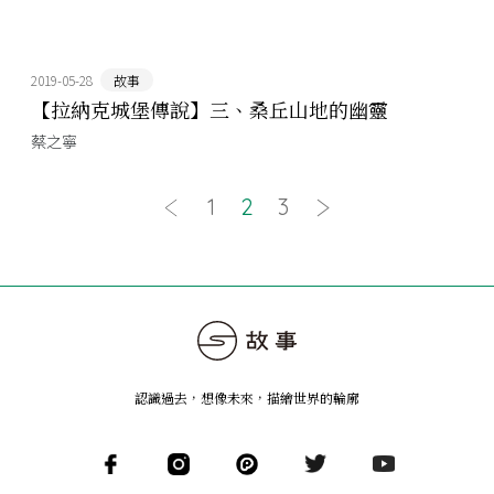
2019-05-28
故事
【拉納克城堡傳說】三、桑丘山地的幽靈
蔡之寧
1
2
3
認識過去，想像未來
，
描繪世界的輪廓