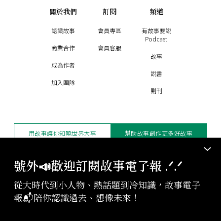
關於我們
訂閱
頻道
認識故事
會員專區
有故事要說
Podcast
商業合作
會員客服
故事
成為作者
說書
加入團隊
副刊
用故事讓你知曉世界大事
幫助故事創作更多好故事
訂閱電子報
贊助支持
號外📣歡迎訂閱故事電子報 .ᐟ‪‪.ᐟ
從大時代到小人物、熱話題到冷知識，故事電子
版權聲明與轉載規範
報📬陪你認識過去、想像未來！
授權與合作：
contact@storystudio.tw
投稿文章：
gushi@storystudio.tw