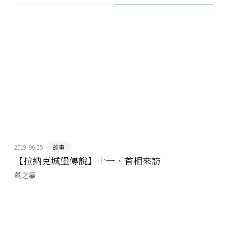
2019-06-25
故事
【拉納克城堡傳說】十一、首相來訪
蔡之寧