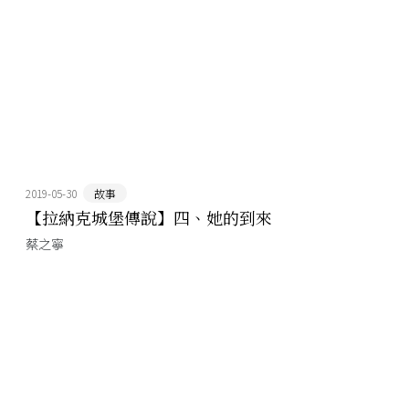
2019-05-30
故事
【拉納克城堡傳說】四、她的到來
蔡之寧