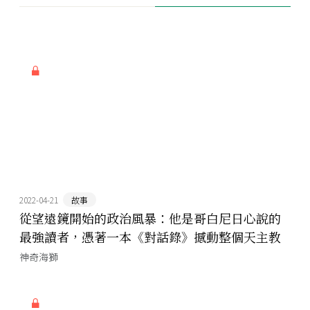
2022-04-21
故事
從望遠鏡開始的政治風暴：他是哥白尼日心說的
最強讀者，憑著一本《對話錄》撼動整個天主教
神奇海獅