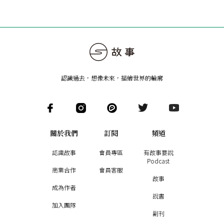
認識過去，想像未來
，
描繪世界的輪廓
關於我們
訂閱
頻道
認識故事
會員專區
有故事要說
Podcast
商業合作
會員客服
故事
成為作者
說書
加入團隊
副刊