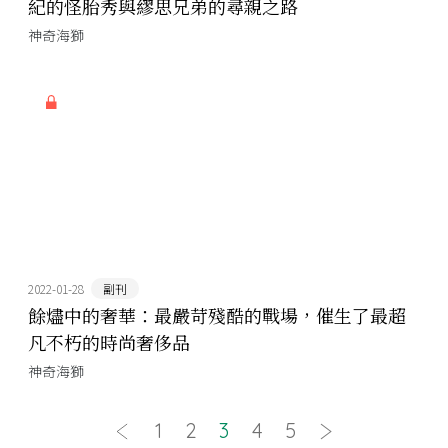
紀的怪胎秀與繆思兄弟的尋親之路
神奇海獅
2022-01-28
副刊
餘燼中的奢華：最嚴苛殘酷的戰場，催生了最超
凡不朽的時尚奢侈品
神奇海獅
1
2
3
4
5