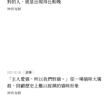
對的人，就是出現得比較晚
神奇海獅
2022-02-06
故事
「主人愛貓，所以我們恨貓。」從一場貓咪大屠
殺，回顧歷史上難以捉摸的貓咪形象
神奇海獅