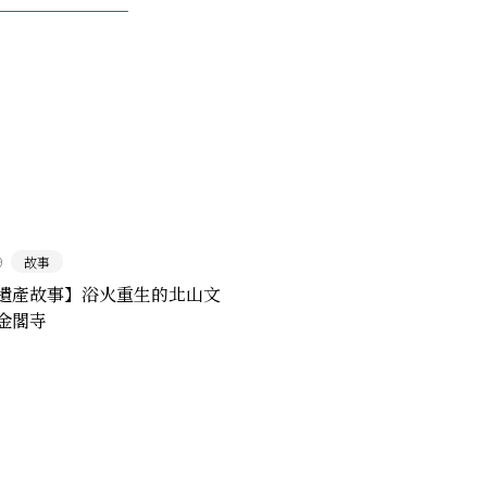
9
故事
遺產故事】浴火重生的北山文
金閣寺