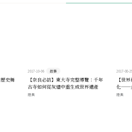
2017-10-06
故事
2017-08-2
的歷史舞
【奈良必訪】東大寺完整導覽：千年
【世界
古寺如何從灰燼中重生成世界遺產
化──
陸奧
陸奧