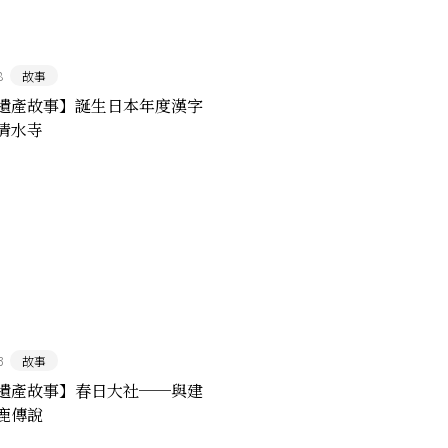
8
故事
遺產故事】誕生日本年度漢字
清水寺
3
故事
遺產故事】春日大社──與建
鹿傳說