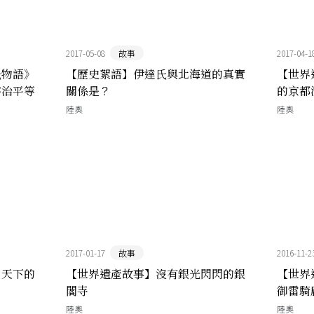
2017-05-08
故事
2017-04-1
氏物語》
【歷史絮語】伊達氏與北海道的真實
【世界
宇治平等
關係是？
的京都
陸奧
陸奧
2017-01-17
故事
2016-11-2
名天下的
【世界遺產故事】沒有銀光閃閃的銀
【世界
閣寺
御雷騎
陸奧
陸奧