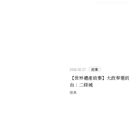
2018-02-27
故事
【世界遺產故事】大政奉還
台：二條城
陸奧