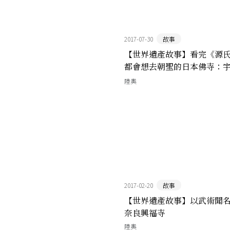
2017-07-30
故事
【世界遺產故事】看完《源
都會想去朝聖的日本佛寺：
院
陸奧
2017-02-20
故事
【世界遺產故事】以武術聞
奈良興福寺
陸奧