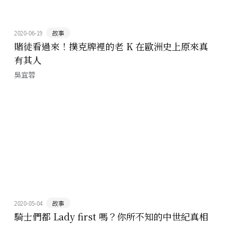
2020-06-19
故事
賭徒看過來！撲克牌裡的老 K 在歐洲史上原來真
有其人
吳宜蓉
2020-05-04
故事
騎士們都 Lady first 嗎？你所不知的中世紀真相