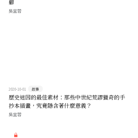
癖
吳宜蓉
2020-10-01
故事
歷史迷因的最佳素材：那些中世紀荒謬獵奇的手
抄本插畫，究竟隱含著什麼意義？
吳宜蓉