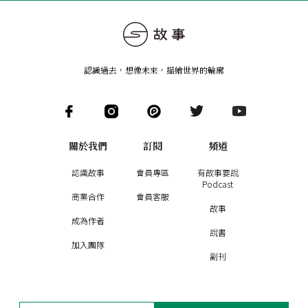
認識過去，想像未來
，
描繪世界的輪廓
關於我們
訂閱
頻道
認識故事
會員專區
有故事要說
Podcast
商業合作
會員客服
故事
成為作者
說書
加入團隊
副刊