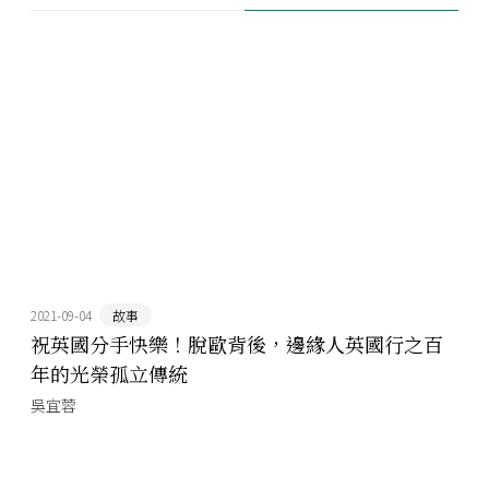
2021-09-04
故事
祝英國分手快樂！脫歐背後，邊緣人英國行之百
年的光榮孤立傳統
吳宜蓉