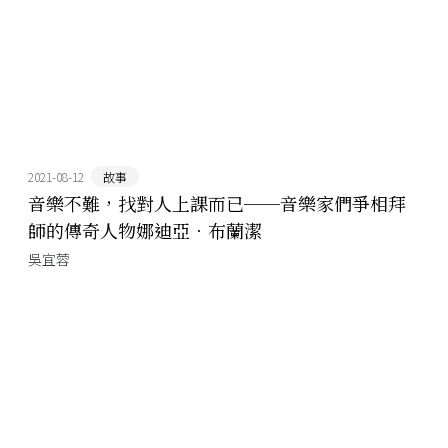
2021-08-12
故事
音樂不難，找對人上課而已──音樂家們爭相拜
師的傳奇人物娜迪亞．布蘭潔
吳宜蓉