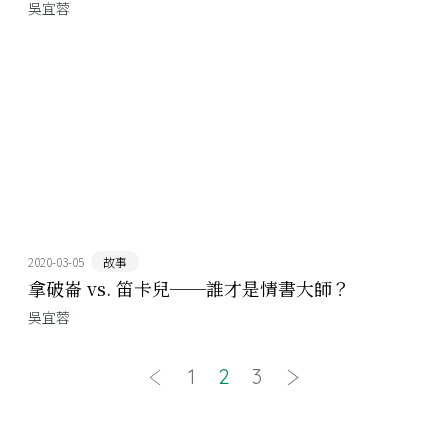
吳宜蓉
2020-03-05
故事
拿破崙 vs. 笛卡兒──誰才是情書大師？
吳宜蓉
1
2
3