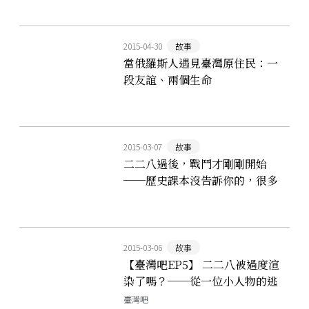
2015-04-30
故事
當俄羅斯人遇見臺灣原住民：一
段友誼、兩個生命
2015-03-07
故事
二二八過後，戰鬥才剛剛開始
──歷史課本沒告訴你的，很多
事
2015-03-06
故事
【臺灣吧EP5】 二二八被過度渲
染了嗎？──從一位小人物的逃
亡談起
臺灣吧