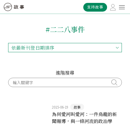
支持故事
#二二八事件
依最新刊登日期排序
依最新刊登日期排序
依最早刊登日期排序
依熱門程度排序
進階搜尋
2015-06-19
故事
為何愛河叫愛河：一件烏龍的新
聞報導，與一條河流的政治學