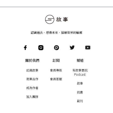
認識過去，想像未來
，
描繪世界的輪廓
關於我們
訂閱
頻道
認識故事
會員專區
有故事要說
Podcast
商業合作
會員客服
故事
成為作者
說書
加入團隊
副刊