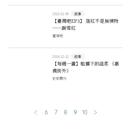
2015-01-09
故事
【臺灣吧EP3】 落紅不是無情物
──謝雪紅
臺灣吧
2014-12-12
故事
【每週一畫】粗獷下的溫柔 《嘉
義街外》
史家周刊
6
7
8
9
10