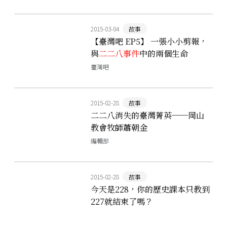
2015-03-04
故事
【臺灣吧 EP5】 一張小小剪報，
與
二二八事件
中的兩個生命
臺灣吧
2015-02-28
故事
二二八消失的臺灣菁英──岡山
教會牧師蕭朝金
編輯部
2015-02-28
故事
今天是228，你的歷史課本只教到
227就結束了嗎？