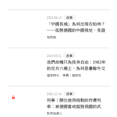
2023-04-13
故事
「中國長城」為何出現在柏林？
──孤懸德國的中國飛地，見證
東德的興衰起落
程樹榆
2023-03-21
故事
我們劫機只為投奔自由：1983年
的反共六義士，為何是臺韓外交
的轉捩點？
檔案蒔光．專欄｜檔案局
2022-12-14
故事
列寧｜開往彼得格勒的炸彈列
車：被德國當成摧毀俄國的武
器，一代共產革命家如何煉成？
熱帶島嶼人