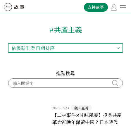
支持故事
#共產主義
依最新刊登日期排序
依最新刊登日期排序
依最早刊登日期排序
依熱門程度排序
進階搜尋
2025-07-23
觀‧臺灣
【二林事件✕甘味風暴】投身共產
革命卻晚年滯留中國？日本時代
二林青年李應章漂泊的一生