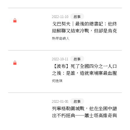
2022-11-10
故事
戈巴契夫｜最後的總書記：他終
結蘇聯又結束冷戰，但卻是烏克
蘭人眼中的頭號不受歡迎人物
熱帶島嶼人
2022-10-11
故事
【波布】死了全國四分之一人口
之後：是誰，造就柬埔寨最血腥
的一場噩夢？
何逸琪
2022-01-08
故事
列寧格勒圍城戰，他在坐困中譜
出不朽經典──蕭士塔高維奇與
《第七號交響曲》