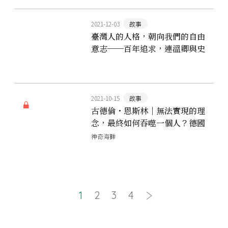
2021-12-03
故事
臺灣人的人格，朝向我們的自由
意志──百年追求，連溫卿與史
明的人性追尋之路
2021-10-15
故事
古德倫・恩斯林｜無法實現的理
念，最終如何吞噬一個人？德國
赤軍團（RAF）的奇女子
神奇海獅
1
2
3
4