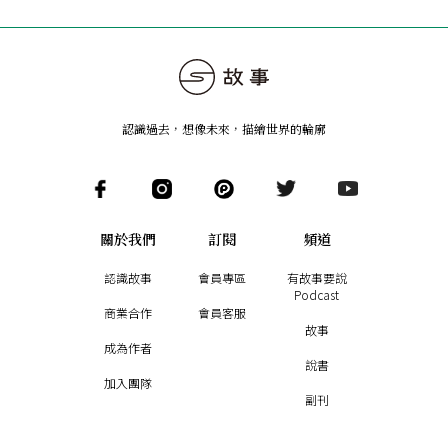
認識過去，想像未來
，
描繪世界的輪廓
關於我們
訂閱
頻道
認識故事
會員專區
有故事要說
Podcast
商業合作
會員客服
故事
成為作者
說書
加入團隊
副刊