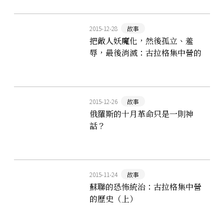
2015-12-28
故事
把敵人妖魔化，然後孤立、羞
辱，最後消滅：古拉格集中營的
歷史（下）
2015-12-26
故事
俄羅斯的十月革命只是一則神
話？
2015-11-24
故事
蘇聯的恐怖統治：古拉格集中營
的歷史（上）