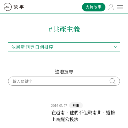
支持故事
#共產主義
依最新刊登日期排序
依最新刊登日期排序
依最早刊登日期排序
依熱門程度排序
進階搜尋
2016-08-27
故事
在越南，他們不但戰南北，還推
出鳥籠公投法