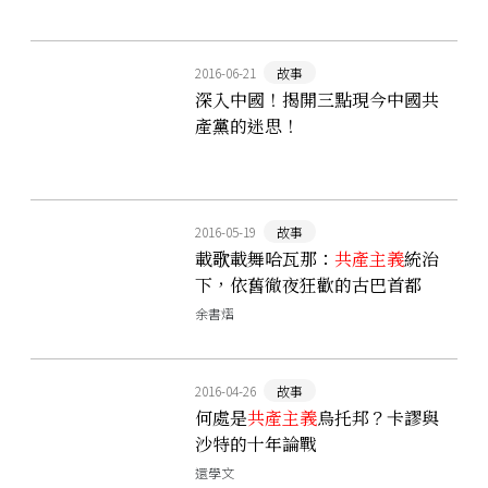
2016-06-21
故事
深入中國！揭開三點現今中國共
產黨的迷思！
2016-05-19
故事
載歌載舞哈瓦那：
共產主義
統治
下，依舊徹夜狂歡的古巴首都
余書熠
2016-04-26
故事
何處是
共產主義
烏托邦？卡謬與
沙特的十年論戰
還學文