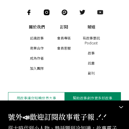
關於我們
訂閱
頻道
認識故事
會員專區
有故事要說
Podcast
商業合作
會員客服
故事
成為作者
說書
加入團隊
副刊
用故事讓你知曉世界大事
幫助故事創作更多好故事
訂閱電子報
贊助支持
號外📣歡迎訂閱故事電子報 .ᐟ‪‪.ᐟ
從大時代到小人物、熱話題到冷知識，故事電子