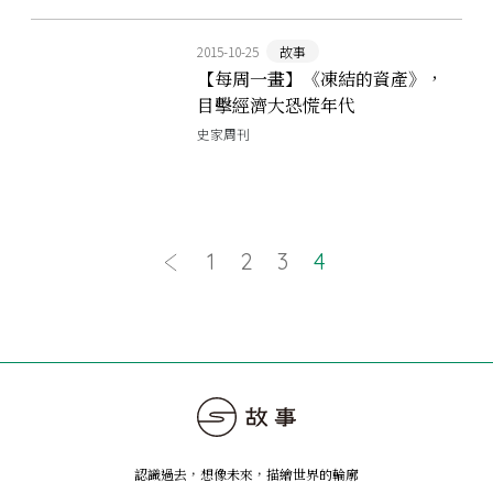
2015-10-25
故事
【每周一畫】《凍結的資產》，
目擊經濟大恐慌年代
史家周刊
1
2
3
4
認識過去，想像未來
，
描繪世界的輪廓