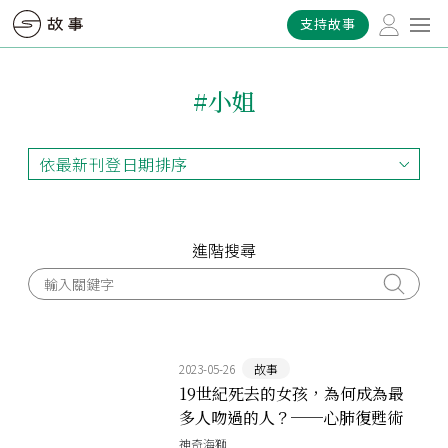
支持故事
#小姐
依最新刊登日期排序
依最新刊登日期排序
依最早刊登日期排序
依熱門程度排序
進階搜尋
2023-05-26
故事
19世紀死去的女孩，為何成為最
多人吻過的人？──心肺復甦術
以及復甦安妮的故事
神奇海獅