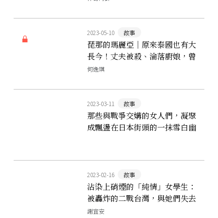
2023-05-10
故事
琵那的瑪麗亞｜原來泰國也有大
長今！丈夫被殺、淪落廚娘，曾
經的名媛如何靠著甜點東山再
何逸琪
起？
2023-03-11
故事
那些與戰爭交媾的女人們，凝聚
成飄盪在日本街頭的一抹雪白幽
魂──橫濱瑪麗的傳奇故事
2023-02-16
故事
沾染上硝煙的「純情」女學生：
被轟炸的二戰台灣，與她們失去
的青春
謝宜安