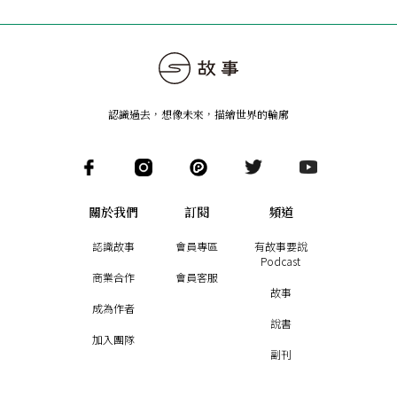
認識過去，想像未來
，
描繪世界的輪廓
關於我們
訂閱
頻道
認識故事
會員專區
有故事要說
Podcast
商業合作
會員客服
故事
成為作者
說書
加入團隊
副刊