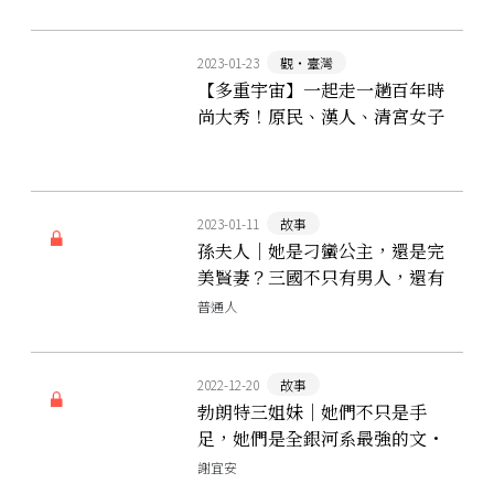
2023-01-23
觀‧臺灣
【多重宇宙】一起走一趟百年時
尚大秀！原民、漢人、清宮女子
圖鑑
2023-01-11
故事
孫夫人｜她是刁蠻公主，還是完
美賢妻？三國不只有男人，還有
一個渴望掌握命運的奇女子
普通人
2022-12-20
故事
勃朗特三姐妹｜她們不只是手
足，她們是全銀河系最強的文・
學・團・體
謝宜安