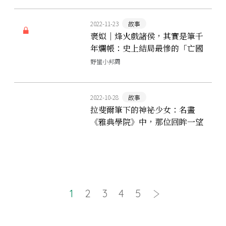
2022-11-23
故事
褒姒｜烽火戲諸侯，其實是筆千
年爛帳：史上結局最慘的「亡國
妖女」
野蠻小邦周
2022-10-28
故事
拉斐爾筆下的神祕少女：名畫
《雅典學院》中，那位回眸一望
的清秀佳人是誰？
1
2
3
4
5