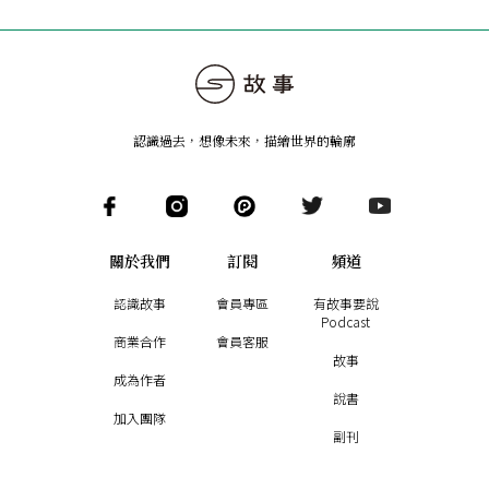
認識過去，想像未來
，
描繪世界的輪廓
關於我們
訂閱
頻道
認識故事
會員專區
有故事要說
Podcast
商業合作
會員客服
故事
成為作者
說書
加入團隊
副刊