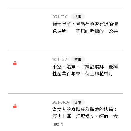
2021-07-01
故事
幾十年前，臺灣社會曾有過的情
色場所──不只純吃飯的「公共
食堂」
2021-05-21
故事
茶室、娼寮、北投溫柔鄉：臺灣
性產業百年來，何止風花雪月
2021-04-16
故事
當女人的身體成為驅敵的法術：
歷史上那一場場裸女、經血、衣
裙飛揚的戰爭
何逸琪