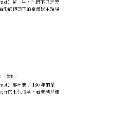
dcast】這一生，他們不只是旁
攝影師鏡頭下的臺灣民主現場
3
故事
cast】那杯賣了 180 年的茶：
茶行的七代傳承，看臺灣茶如
世界