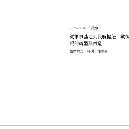
2025-07-16
故事
從軍事基地到民航樞紐：戰
場的轉型與再造
檔案蒔光．專欄｜檔案局