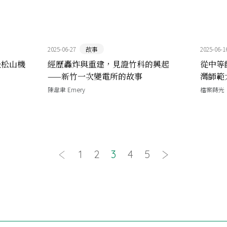
2025-06-27
故事
2025-06-1
後松山機
經歷轟炸與重建，見證竹科的興起
從中等
——新竹一次變電所的故事
灣師範
陳韋聿 Emery
檔案蒔光
1
2
3
4
5