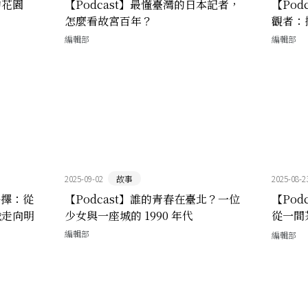
的花園
【Podcast】最懂臺灣的日本記者，
【Po
怎麼看故宮百年？
觀者：
編輯部
編輯部
2025-09-02
故事
2025-08-2
抉擇：從
【Podcast】誰的青春在臺北？一位
【Pod
戲走向明
少女與一座城的 1990 年代
從一間
何走向
編輯部
編輯部