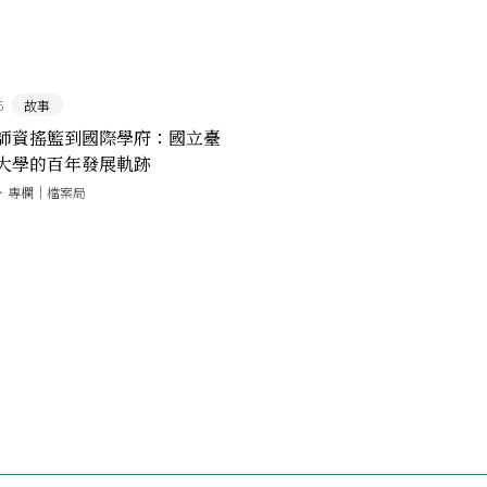
6
故事
師資搖籃到國際學府：國立臺
大學的百年發展軌跡
．專欄｜檔案局