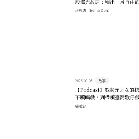
殷海光故居：種出一片自由
班與唐（Ben & Don）
2025-09-05
故事
【Podcast】戲狀元之女的
不願唱戲，到帶領臺灣歌仔
天
編輯部