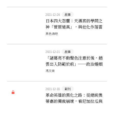
2021-12-26
故事
日本四大怨靈：天滿宮的學問之
神「菅原道真」，與他化作落雷
的冤與怨
黑色酒吧
2021-12-21
故事
「諸葛亮不動聲色注意於後，趙
雲出入防範於前」──政治婚姻
中，令蜀漢戒懼的孫夫人
馮天樂
2021-12-18
副刊
革命英雄的黑化之路：從總統奧
蒂嘉的獨裁崩壞，看尼加拉瓜與
臺灣的兩次斷交