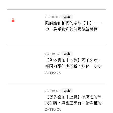
2022-06-08
故事
陰謀論和牠們的產地【上】──
史上最受歡迎的美國總統甘迺
迪，與揮之不去的外星人謀殺說
2022-05-10
故事
【普多喜帕｜下篇】國王久病、
帝國內憂外患不斷，她仍一步步
上位
ZANNANZA
2022-05-01
故事
【普多喜帕｜上篇】以高超的外
交手腕，與國王享有共治君權的
西臺王后
ZANNANZA