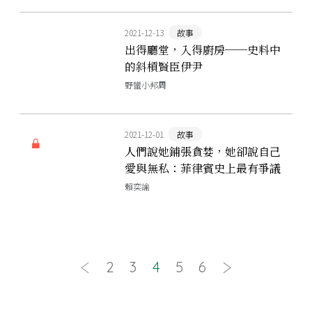
2021-12-13
故事
出得廳堂，入得廚房──史料中
的斜槓賢臣伊尹
野蠻小邦周
2021-12-01
故事
人們說她鋪張貪婪，她卻說自己
愛與無私：菲律賓史上最有爭議
的第一夫人伊美黛
賴奕諭
2
3
4
5
6