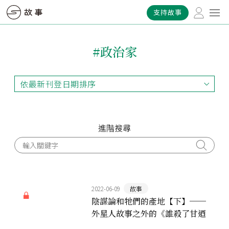
支持故事
#政治家
依最新刊登日期排序
依最新刊登日期排序
依最早刊登日期排序
依熱門程度排序
進階搜尋
2022-06-09
故事
陰謀論和牠們的產地【下】──
外星人故事之外的《誰殺了甘迺
迪》，如何改寫美國民主歷史