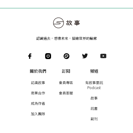
認識過去，想像未來
，
描繪世界的輪廓
關於我們
訂閱
頻道
認識故事
會員專區
有故事要說
Podcast
商業合作
會員客服
故事
成為作者
說書
加入團隊
副刊