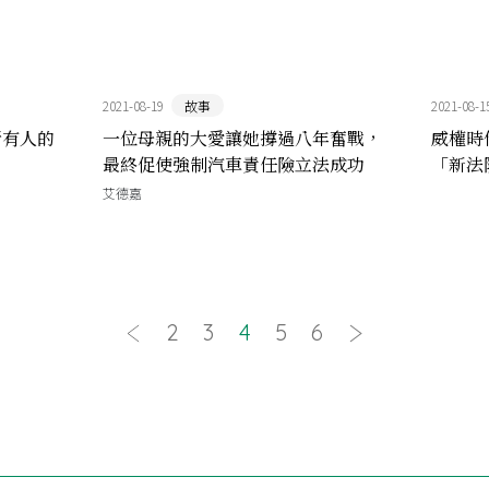
2021-08-19
故事
2021-08-1
所有人的
一位母親的大愛讓她撐過八年奮戰，
威權時
最終促使強制汽車責任險立法成功
「新法
釋法》
艾德嘉
2
3
4
5
6