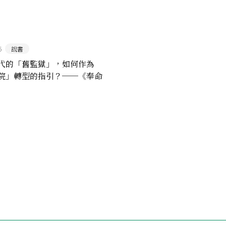
5
說書
代的「舊監獄」，如何作為
院」轉型的指引？──《奉命
收錄的九則大法官解釋