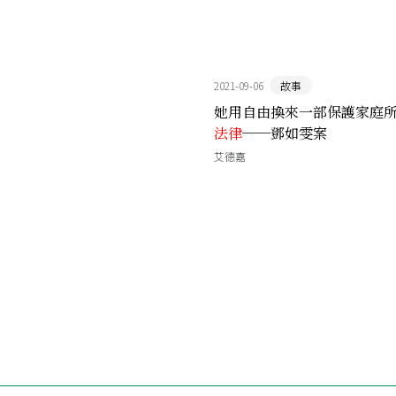
2021-09-06
故事
她用自由換來一部保護家庭
法律
──鄧如雯案
艾德嘉