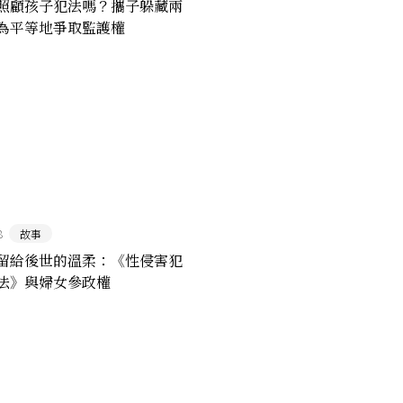
照顧孩子犯法嗎？攜子躲藏兩
為平等地爭取監護權
8
故事
留給後世的溫柔：《性侵害犯
法》與婦女參政權