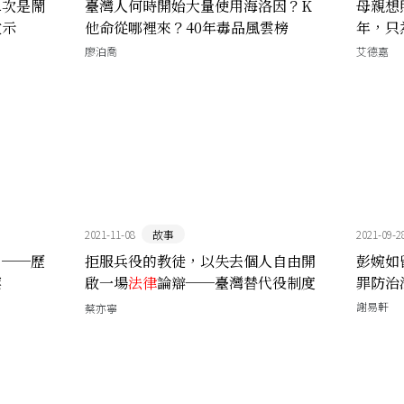
二次是鬧
臺灣人何時開始大量使用海洛因？K
母親想
啟示
他命從哪裡來？40年毒品風雲榜
年，只
廖泊喬
艾德嘉
2021-11-08
故事
2021-09-2
？──歷
拒服兵役的教徒，以失去個人自由開
彭婉如
案
啟一場
法律
論辯──臺灣替代役制度
罪防治
的催生
謝易軒
蔡亦寧