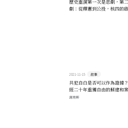
歷史重演第一次是悲劇，第
劇：從釋憲到公投，核四的
2021-11-15
故事
共犯自白是否可以作為證據
經二十年重獲自由的蘇建和
謝易軒