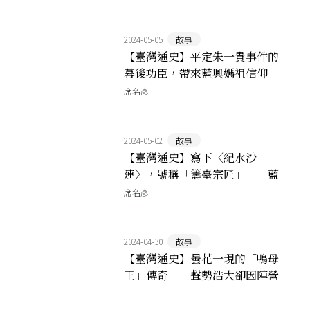
2024-05-05
故事
【臺灣通史】平定朱一貴事件的
幕後功臣，帶來藍興媽祖信仰
──藍廷珍
席名彥
2024-05-02
故事
【臺灣通史】寫下〈紀水沙
連〉，號稱「籌臺宗匠」──藍
鼎元
席名彥
2024-04-30
故事
【臺灣通史】曇花一現的「鴨母
王」傳奇──聲勢浩大卻因陣營
分裂、族群械鬥而寂寥收場的朱
一貴事件