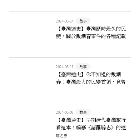
2024-05-14
故事
【臺灣通史】臺灣歷時最久的民
變，關於戴潮春事件的各種記載
2024-05-11
故事
【臺灣通史】你不知道的戴潮
春：臺灣最大的民變首領，竟曾
是維持地方治安的重要人物？
2024-05-09
故事
【臺灣通史】早期清代臺灣旅行
看這本！編纂《諸羅縣志》的逍
遙奇男子──陳夢林
席名彥