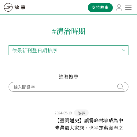
支持故事
#清治時期
依最新刊登日期排序
依最新刊登日期排序
依最早刊登日期排序
依熱門程度排序
進階搜尋
2024-05-18
故事
【臺灣通史】讓霧峰林家成為中
臺灣最大家族、也平定戴潮春之
亂的男人：林文察