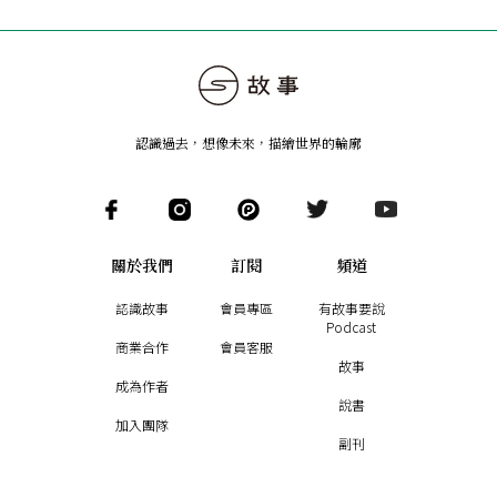
認識過去，想像未來
，
描繪世界的輪廓
關於我們
訂閱
頻道
認識故事
會員專區
有故事要說
Podcast
商業合作
會員客服
故事
成為作者
說書
加入團隊
副刊