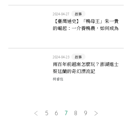
2024-04-27
故事
【臺灣通史】「鴨母王」朱一貴
的崛起：一介養鴨農，如何成為
民變領袖？
2024-04-23
故事
兩百年前越南怎麼玩？澎湖進士
蔡廷蘭的奇幻漂流記
柯睿信
5
6
7
8
9