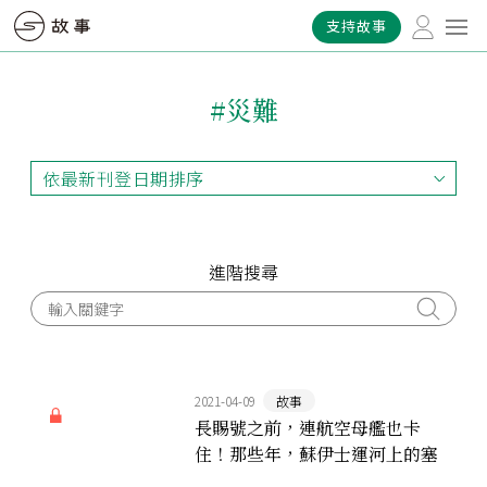
支持故事
#災難
依最新刊登日期排序
依最新刊登日期排序
依最早刊登日期排序
依熱門程度排序
進階搜尋
2021-04-09
故事
長賜號之前，連航空母艦也卡
住！那些年，蘇伊士運河上的塞
子們