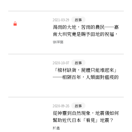
2021-03-29
故事
渴雨的大地，苦雨的農民──嘉
南大圳究竟是賜予田地的祝福，
還是咬人怪獸？
徐祥弼
2020-10-07
故事
「棺材缺貨，屍體只能堆起來」
──相隔百年，人類面對瘟疫的
景象卻極相似
2020-09-28
故事
從神靈到自然現象，地震儀如何
幫助近代日本「看見」地震？
於鑫