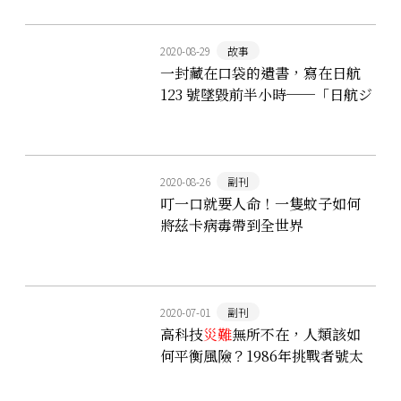
2020-08-29
故事
一封藏在口袋的遺書，寫在日航
123 號墜毀前半小時──「日航ジ
ャンボ機墜落事故」
2020-08-26
副刊
叮一口就要人命！一隻蚊子如何
將茲卡病毒帶到全世界
2020-07-01
副刊
高科技
災難
無所不在，人類該如
何平衡風險？1986年挑戰者號太
空梭爆炸帶來的省思