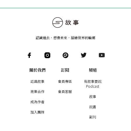
認識過去，想像未來
，
描繪世界的輪廓
關於我們
訂閱
頻道
認識故事
會員專區
有故事要說
Podcast
商業合作
會員客服
故事
成為作者
說書
加入團隊
副刊