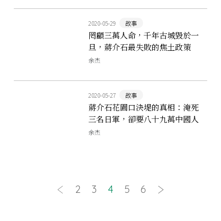
2020-05-29
故事
罔顧三萬人命，千年古城毀於一
旦，蔣介石最失敗的焦土政策
──長沙焚城
余杰
2020-05-27
故事
蔣介石花園口決堤的真相：淹死
三名日軍，卻要八十九萬中國人
陪葬
余杰
2
3
4
5
6