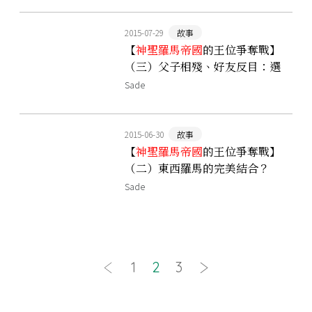
2015-07-29
故事
【
神聖羅馬帝國
的王位爭奪戰】
（三）父子相殘、好友反目：選
舉掀起的腥風血雨
Sade
2015-06-30
故事
【
神聖羅馬帝國
的王位爭奪戰】
（二）東西羅馬的完美結合？
Sade
1
2
3