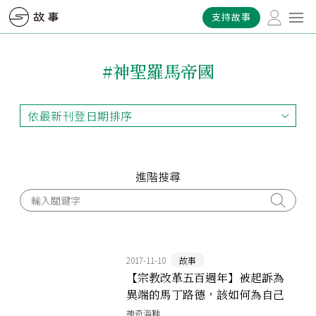
支持故事
#神聖羅馬帝國
依最新刊登日期排序
依最新刊登日期排序
依最早刊登日期排序
依熱門程度排序
進階搜尋
2017-11-10
故事
【宗教改革五百週年】被起訴為
異端的馬丁路德，該如何為自己
辯護？
神奇海獅