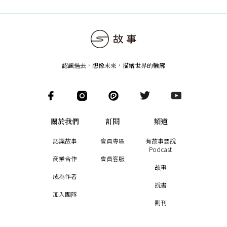
認識過去，想像未來
，
描繪世界的輪廓
關於我們
訂閱
頻道
認識故事
會員專區
有故事要說
Podcast
商業合作
會員客服
故事
成為作者
說書
加入團隊
副刊