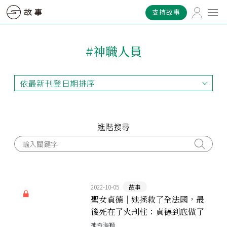
支持故事
#神職人員
依最新刊登日期排序
依最新刊登日期排序
依最早刊登日期排序
依熱門程度排序
進階搜尋
2022-10-05
故事
聖女貞德｜她拯救了全法國，最
後死在了火刑柱：貞德到底做了
什麼，才成為「聖女貞德」？
神奇海獅