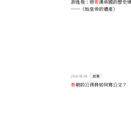
游逸飛：將
秦
漢帝國的歷史
──《始皇帝的遺產》
2016-08-04
故事
秦
朝的公務員如何寫公文？