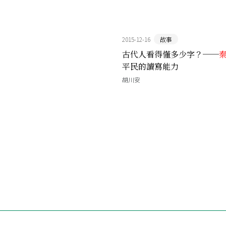
2015-12-16
故事
古代人看得懂多少字？──
平民的讀寫能力
胡川安