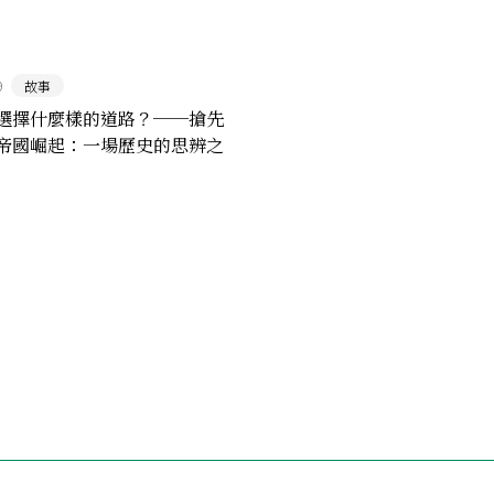
9
故事
選擇什麼樣的道路？──搶先
帝國崛起：一場歷史的思辨之
（一）