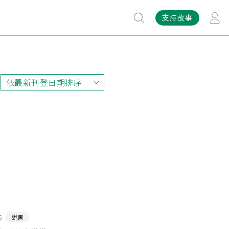
支持故事
依最新刊登日期排序
依最新刊登日期排序
依最早刊登日期排序
依熱門程度排序
6
說書