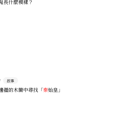
鬼長什麼模樣？
7
故事
邊疆的木簡中尋找「
秦
始皇」