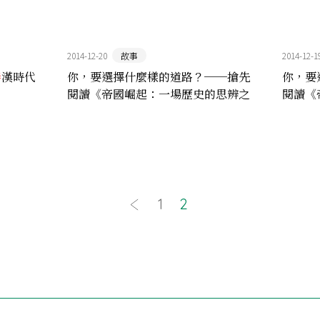
2014-12-20
故事
2014-12-1
秦
漢時代
你，要選擇什麼樣的道路？──搶先
你，要
閱讀《帝國崛起：一場歷史的思辨之
閱讀《
旅 2》（二）
旅2 》
1
2