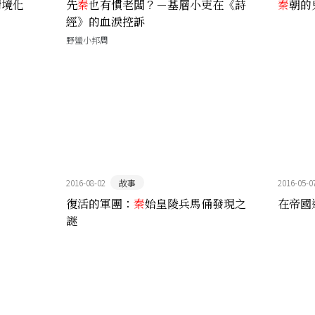
情境化
先
秦
也有慣老闆？－基層小吏在《詩
秦
朝的
經》的血淚控訴
野蠻小邦周
2016-08-02
故事
2016-05-0
復活的軍團：
秦
始皇陵兵馬俑發現之
在帝國
謎