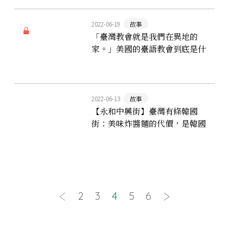
2022-06-19
故事
「臺灣教會就是我們在異地的
家。」美國的臺語教會到底是什
麼？
2022-06-13
故事
【永和中興街】臺灣有條韓國
街：美味炸醬麵的代價，是韓國
華僑醒不來的異鄉惡夢
2
3
4
5
6