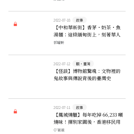
2022-07-18
故事
【中和華新街】香茅・奶茶・魚
湯麵：這條緬甸街上，刻著華人
游擊隊與商幫會黨的足跡
郭曜軒
2022-07-12
觀‧臺灣
【怪談】博物館驚魂：文物裡的
鬼故事與傳說背後的臺灣史
2022-07-11
故事
【鳳城燒臘】每年吃掉 66,233 噸
燒味！揮別家園後，香港移民用
眼淚醃成美饌
O'爸爸