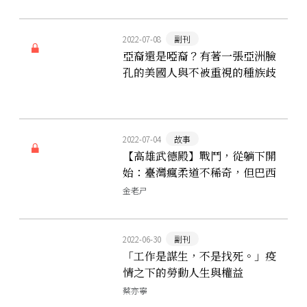
2022-07-08
副刊
亞裔還是啞裔？有著一張亞洲臉
孔的美國人與不被重視的種族歧
視惡夢
2022-07-04
故事
【高雄武德殿】戰鬥，從躺下開
始：臺灣瘋柔道不稀奇，但巴西
人柔術怎麼也那麼強？
金老ㄕ
2022-06-30
副刊
「工作是謀生，不是找死。」疫
情之下的勞動人生與權益
蔡亦寧