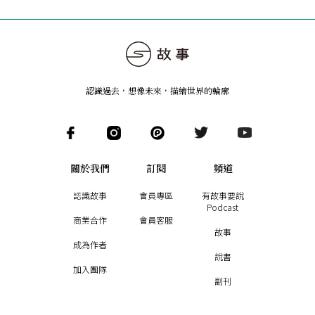
認識過去，想像未來
，
描繪世界的輪廓
關於我們
訂閱
頻道
認識故事
會員專區
有故事要說
Podcast
商業合作
會員客服
故事
成為作者
說書
加入團隊
副刊