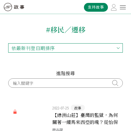
支持故事
#移民／遷移
依最新刊登日期排序
依最新刊登日期排序
依最早刊登日期排序
依熱門程度排序
進階搜尋
2022-07-25
故事
【綠洲山莊】臺灣的監獄，為何
關著一縷馬來西亞的魂？從怡保
到綠島，僑生的變奏小夜曲
廖品硯