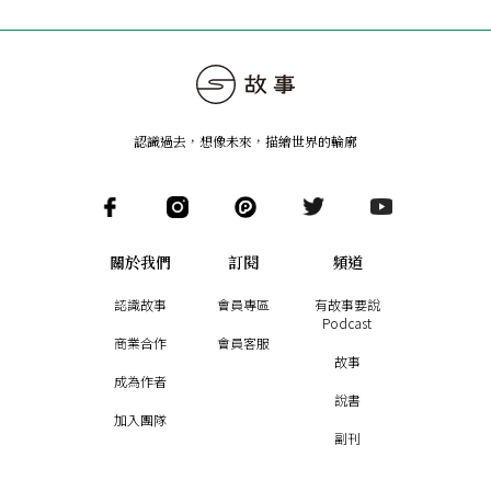
認識過去，想像未來
，
描繪世界的輪廓
關於我們
訂閱
頻道
認識故事
會員專區
有故事要說
Podcast
商業合作
會員客服
故事
成為作者
說書
加入團隊
副刊