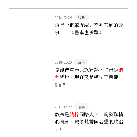
2018-02-26
說書
這是一個筆桿威力不輸刀劍的故
事──《書本也參戰》
2018-01-29
故事
見證德意志民族狂熱，也曾是
納
粹
聖地，現在又是轉型正義範
例：慕尼黑統帥堂
劉百里
2017-12-23
故事
教宗是
納粹
同路人？一齣蘇聯精
心策劃、敗壞梵蒂岡名聲的政治
抹黑劇
文火