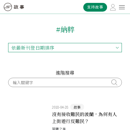
支持故事
#納粹
依最新刊登日期排序
依最新刊登日期排序
依最早刊登日期排序
依熱門程度排序
進階搜尋
2018-04-28
故事
沒有接收難民的波蘭，為何有人
上街遊行反難民？
獵鷹之巢