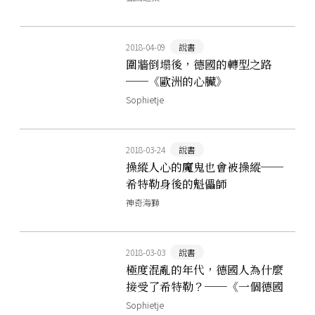
2018-04-09
說書
圍牆倒塌後，德國的轉型之路
──《歐洲的心臟》
Sophietje
2018-03-24
說書
操縱人心的魔鬼也會被操縱──
希特勒身後的魁儡師
神奇海獅
2018-03-03
說書
極度混亂的年代，德國人為什麼
接受了希特勒？──《一個德國
人的故事》
Sophietje