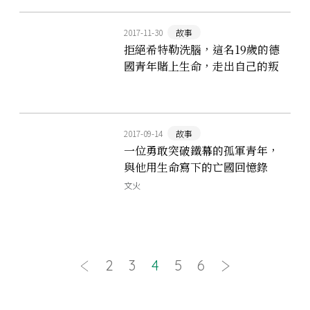
2017-11-30
故事
拒絕希特勒洗腦，這名19歲的德
國青年賭上生命，走出自己的叛
逆道路
2017-09-14
故事
一位勇敢突破鐵幕的孤軍青年，
與他用生命寫下的亡國回憶錄
文火
2
3
4
5
6