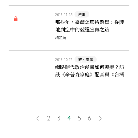
2019-11-15
故事
那些年，臺灣怎麼拚選舉：從陸
地到空中的競選宣傳之路
胡芷嫣
2019-10-12
觀‧臺灣
網路時代政治漫畫如何轉變？訪
談《辛普森家庭》配音與《台灣
古拳法》作者
2
3
4
5
6