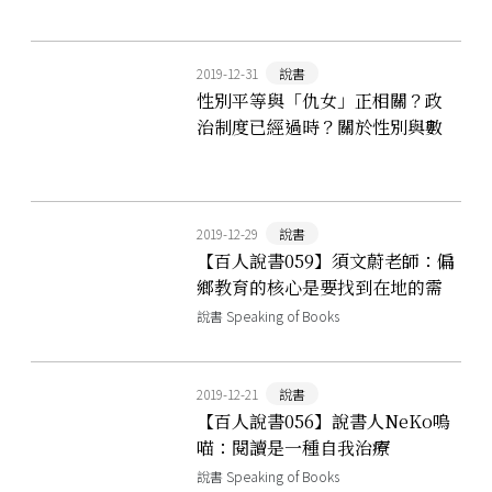
工具
2019-12-31
說書
性別平等與「仇女」正相關？政
治制度已經過時？關於性別與數
位化挑戰，我推薦的三本書
2019-12-29
說書
【百人說書059】須文蔚老師：偏
鄉教育的核心是要找到在地的需
求
說書 Speaking of Books
2019-12-21
說書
【百人說書056】說書人NeKo嗚
喵：閱讀是一種自我治療
說書 Speaking of Books