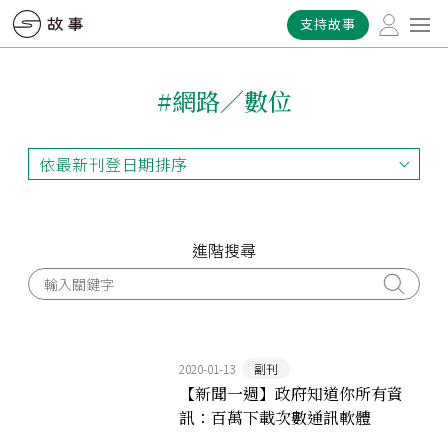
支持故事
#網路／數位
依最新刊登日期排序
依最新刊登日期排序
依最早刊登日期排序
依熱門程度排序
進階搜尋
2020-01-13
副刊
【新聞一週】政府知道你所有資
訊：百萬下載次數通訊軟體
ToTok，居然是阿拉伯政府監控