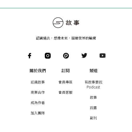
認識過去，想像未來
，
描繪世界的輪廓
關於我們
訂閱
頻道
認識故事
會員專區
有故事要說
Podcast
商業合作
會員客服
故事
成為作者
說書
加入團隊
副刊