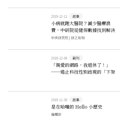
2019-12-11
故事
小病就跑大醫院？減少醫療浪
費，中研院從健保數據找到解決
方法
中央研究院 | 研之有物
2019-12-06
副刊
「親愛的網路，我退休了！」
──遏止科技性別歧視的「下架
莉娜」串聯行動
2019-11-30
故事
是在哈囉的 Hello 小歷史
編輯部