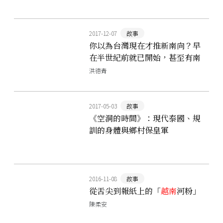
2017-12-07
故事
你以為台灣現在才推新南向？早
在半世紀前就已開始，甚至有南
向主題曲！
洪德青
2017-05-03
故事
《空洞的時間》：現代泰國、規
訓的身體與鄉村保皇軍
2016-11-08
故事
從舌尖到報紙上的「
越南
河粉」
陳柔安