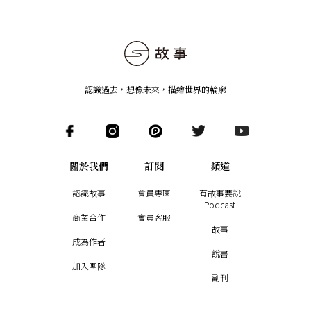
認識過去，想像未來
，
描繪世界的輪廓
關於我們
訂閱
頻道
認識故事
會員專區
有故事要說
Podcast
商業合作
會員客服
故事
成為作者
說書
加入團隊
副刊