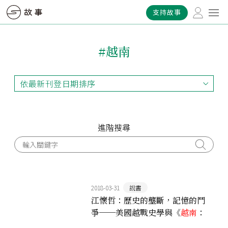
支持故事
#越南
依最新刊登日期排序
依最新刊登日期排序
依最早刊登日期排序
依熱門程度排序
進階搜尋
2018-03-31
說書
江懷哲：歷史的壟斷，記憶的鬥
爭──美國越戰史學與《
越南
：
世界史的失語者》