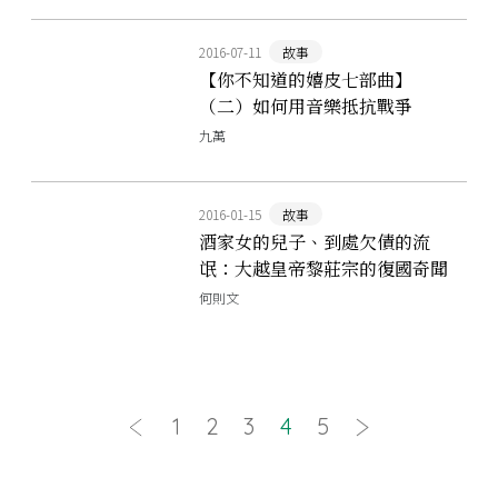
2016-07-11
故事
【你不知道的嬉皮七部曲】
（二）如何用音樂抵抗戰爭
九萬
2016-01-15
故事
酒家女的兒子、到處欠債的流
氓：大越皇帝黎莊宗的復國奇聞
何則文
1
2
3
4
5