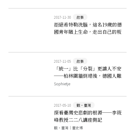
2017-11-30
故事
拒絕希特勒洗腦，這名19歲的德
國青年賭上生命，走出自己的叛
逆道路
2017-11-05
故事
「統一」比「分裂」更讓人不安
──柏林圍牆倒塌後，德國人難
以適應的新生活
Sophietje
2017-05-10
觀‧臺灣
探看臺灣史悲劇的根源──李筱
峰教授二二八講座側記
觀‧臺灣｜臺史博