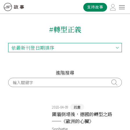
支持故事
#轉型正義
依最新刊登日期排序
依最新刊登日期排序
依最早刊登日期排序
依熱門程度排序
進階搜尋
2018-04-09
說書
圍牆倒塌後，德國的轉型之路
──《歐洲的心臟》
Sophietje