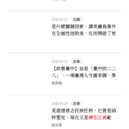
2018-02-23
說書
是什麼關鍵因素，讓美麗島事件
在全面性挫敗後，反而開啟了更
加蓬勃的民主運動？
2018-02-23
故事
【故事臺中】這是「臺中的二二
八」，一場臺灣人守護家園、爭
取自治權利的團結行動
張哲翰
2018-01-29
故事
見證德意志民族狂熱，也曾是納
粹聖地，現在又是
轉型正義
範
例：慕尼黑統帥堂
劉百里