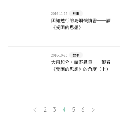
2016-11-16
故事
困知勉行的島嶼懺情書──讀
《受困的思想》
2016-10-20
故事
大風起兮，曠野尋星──觀看
《受困的思想》的角度（上）
2
3
4
5
6