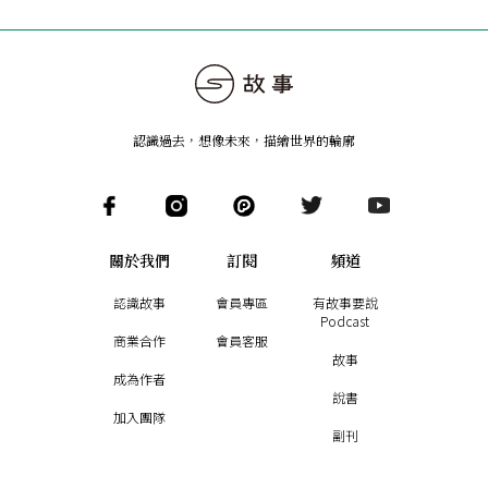
認識過去，想像未來
，
描繪世界的輪廓
關於我們
訂閱
頻道
認識故事
會員專區
有故事要說
Podcast
商業合作
會員客服
故事
成為作者
說書
加入團隊
副刊