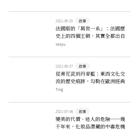
2021-09-29
故事
法國版的「萬世一系」：法國歷
史上的四個王朝，其實全都出自
同一家族
seayu
2021-09-27
故事
從青花瓷到丹麥藍：東西文化交
流的歷史痕跡，勾勒在歐洲經典
瓷器的花紋之中
Ting
2021-07-06
故事
變美的代價、迷人的危險──幾
千年來，化妝品潛藏的中毒危機