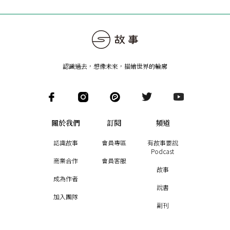
認識過去，想像未來
，
描繪世界的輪廓
關於我們
訂閱
頻道
認識故事
會員專區
有故事要說
Podcast
商業合作
會員客服
故事
成為作者
說書
加入團隊
副刊