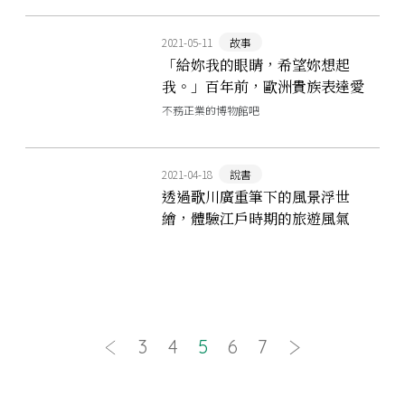
2021-05-11
故事
「給妳我的眼睛，希望妳想起
我。」百年前，歐洲貴族表達愛
意的「情人之眼」
不務正業的博物館吧
2021-04-18
說書
透過歌川廣重筆下的風景浮世
繪，體驗江戶時期的旅遊風氣
──《跟著浮世繪去旅行》
3
4
5
6
7