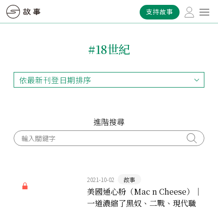
支持故事
#18世紀
依最新刊登日期排序
依最新刊登日期排序
依最早刊登日期排序
依熱門程度排序
進階搜尋
2021-10-02
故事
美國通心粉（Mac n Cheese）｜
一道濃縮了黑奴、二戰、現代職
業女性的溫暖療癒料理