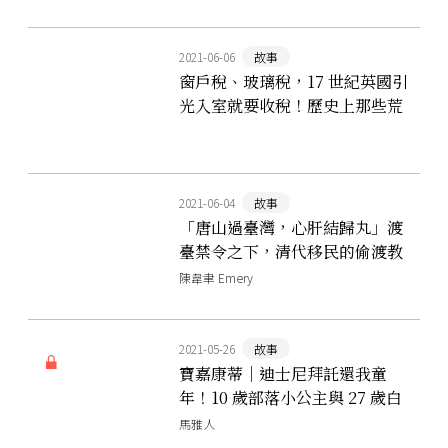
2021-06-06
故事
窗戶稅、玻璃稅，17 世紀英國引
光入室就要收稅！歷史上那些荒
謬的「萬萬稅」
2021-06-04
故事
「唐山過臺灣，心肝結歸丸」渡
臺禁令之下，清代移民的偷渡教
戰守則
陳韋聿 Emery
2021-05-26
故事
寶嘉康蒂｜迪士尼拜託還我童
年！10 歲部落小公主與 27 歲白
人殖民者，和那場同床異夢的相
馬雅人
遇