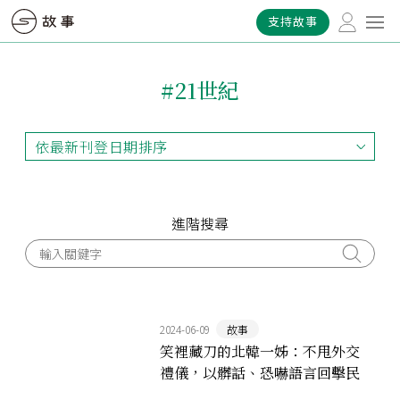
支持故事
#21世紀
依最新刊登日期排序
依最新刊登日期排序
依最早刊登日期排序
依熱門程度排序
進階搜尋
2024-06-09
故事
笑裡藏刀的北韓一姊：不甩外交
禮儀，以髒話、恐嚇語言回擊民
主世界的金與正