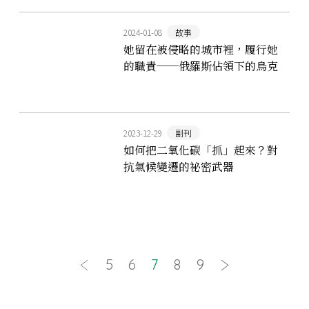
2024-01-08
故事
她留在被侵略的城市裡，履行她
的職責──俄羅斯佔領下的烏克
蘭人
2023-12-29
副刊
如何把二氧化碳「抓」起來？對
抗氣候變遷的祕密武器
5
6
7
8
9