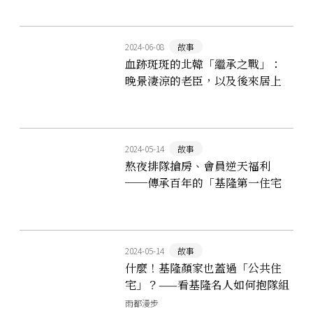
2024-06-08
故事
血跡斑斑的北韓「繼承之戰」：
晚景淒涼的老臣，以及後來居上
的金與正
2024-05-14
故事
熬夜排隊搶房、會員逆天福利
──傳承百年的「基隆第一住宅
合作社」大揭祕！
2024-05-14
故事
什麼！基隆顏家也蓋過「公共住
宅」？——看基隆名人如何抱隊組
團，解決地方住宅難
雨都漫步