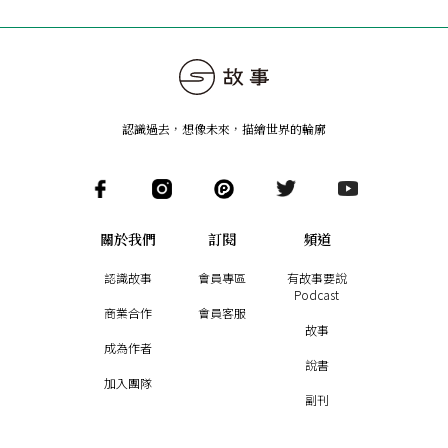
認識過去，想像未來
，
描繪世界的輪廓
關於我們
訂閱
頻道
認識故事
會員專區
有故事要說
Podcast
商業合作
會員客服
故事
成為作者
說書
加入團隊
副刊