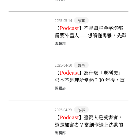
2025-05-14
故事
【
Podcast
】不是每座金字塔都
需要外星人——想讀懂馬雅，先戰
勝陰謀論和殖民者的迷思
編輯部
2025-04-30
故事
【
Podcast
】為什麼「臺灣史」
根本不是理所當然？30 年後，重
新提問臺灣史是什麼
編輯部
2025-04-28
故事
【
Podcast
】臺灣人是受害者，
還是加害者？當創作遇上沈默的
二戰歷史，我們能如何記得
編輯部