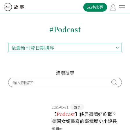
支持故事
#Podcast
依最新刊登日期排序
依最新刊登日期排序
依最早刊登日期排序
依熱門程度排序
進階搜尋
2025-05-21
故事
【
Podcast
】移居臺灣好吃驚？
德國女婿書寫的臺灣歷史小說長
怎樣
編輯部