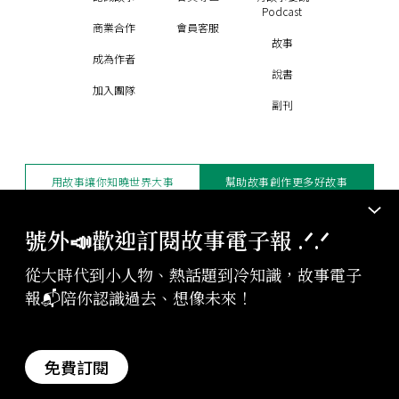
Podcast
商業合作
會員客服
故事
成為作者
說書
加入團隊
副刊
用故事讓你知曉世界大事
幫助故事創作更多好故事
訂閱電子報
贊助支持
號外📣歡迎訂閱故事電子報 .ᐟ‪‪.ᐟ
從大時代到小人物、熱話題到冷知識，故事電子
版權聲明與轉載規範
報📬陪你認識過去、想像未來！
授權與合作：
contact@storystudio.tw
投稿文章：
gushi@storystudio.tw
StoryStudio Inc. All Rights Reserved.
免費訂閱