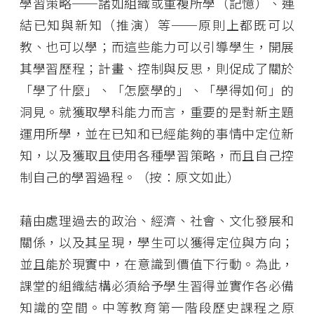
學習策略
──
諸如組織或重複所學（記憶）、連
結已知與新知（推演）等
──
原則上都既可以
教、也可以學；而這些能力可以引導學生，開展
其學習歷程；計畫、控制與反思，則促成了關於
「學了什麼」、「怎麼學的」、「學得如何」的
洞見。就獲取學科能力而言，重要的是對新主題
運用所學，並在已知和已經能夠的事情中定位新
知，以及獲取且使用各種學習策略，而且自己控
制自己的學習過程。（按：原文如此）
藉由處理過去的政治、經濟、社會、文化發展和
關係，以及其呈現，學生可以獲得定位與方向；
並且能於現實中，在意識到價值下行動。為此，
課堂的組織結構必須給予學生習得並實作各必備
知識的空間。中等教育第一階段歷史課程之原