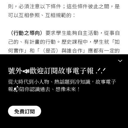
則，必須注意以下條件；這些條件彼此之間，是
可以互相參照、互相規範的：
（
行動之導向
）
要求學生能夠自主活動，從事自
己的、有計畫的行動。歷史課程中，學生就「如
何實作」和「（是否）與誰合作」應都有一定的
決定空間，並為此擔負責任；同時也
應
支持學生
在自己管理的學習歷程中，去處理各該學習課題
號外📣歡迎訂閱故事電子報 .ᐟ‪‪.ᐟ
以及自己的策略。就此，學生直接面對各種負責
從大時代到小人物、熱話題到冷知識，故事電子
的任務。在這個意義下，有刺激性和意義的任
報📬陪你認識過去、想像未來！
務，意指沒有預先給定的解題方式。要能夠解決
問題，或者在面對複雜任務時，有創意地發展解
免費訂閱
決方案，則必須熟習不同實作方式，並同時藉助
學生對於工作路徑，以及對於團隊中合作的工作