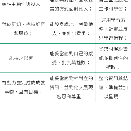
顯現主動性與投入；
當的方式面對他人；
工作和學習；
運用學習策
對於新知，抱持好奇
能設身處地，考量他
略，計畫並反
和興趣；
人，並伸出援手；
思學習過程；
從媒材獲取資
能妥當面對自己的感
能持之以恆；
訊並批判性的
受、批判與挫敗；
選取；
能妥當面對相對立的
整合資訊與結
有動力去完成或成就
資訊，並對他人展現
論，準備並加
事物，且有目標。
容忍和尊重。
以呈現。