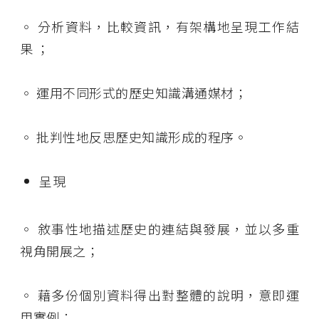
◦
分析資料，比較資訊，有架構地呈現工作結
果 ；
◦
運用不同形式的歷史知識溝通媒材；
◦
批判性地反思歷史知識形成的程序。
呈現
◦
敘事性地描述歷史的連結與發展，並以多重
視角開展之；
◦
藉多份個別資料得出對整體的說明，意即運
用實例；