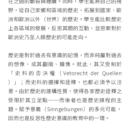
在之間的斷裂與連續。同時，學生能將自己的視
野，從自己家鄉和區域的歷史，拓展到國家、歐
洲和歐洲以外（世界）的歷史。學生能比較歷史
上各區域的發展，反思其間的互動，並思索對於
歐洲史乃至人類歷史的可能走向。
歷史是對於過去有意識的記憶，而非純屬對過去
的想像，或其翻版、鏡像
。就此，其又受制於
「
史料的否決權（
Vetorecht der Quellen
）
」；
而史料的選擇和詮釋，也都必須予以注
意
。由於歷史的建構性質，使得各家歷史詮釋之
受限於其立足點
──
而後者也是歷史課程的主
題。
賦予意義（
Sinngebungen
）的多元可能
，
因而也是反思性歷史意識的教育中的一環。