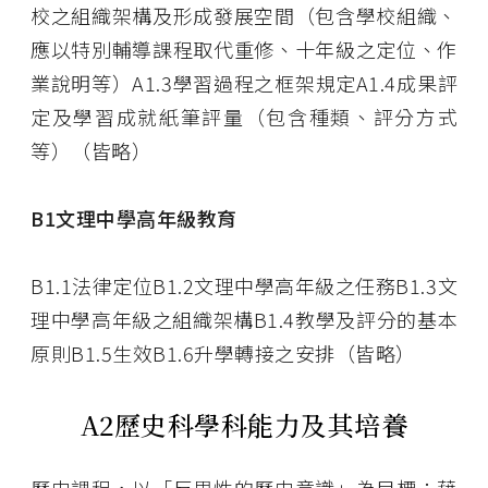
校之組織架構及形成發展空間（包含學校組織、
應以特別輔導課程取代重修、十年級之定位、作
業說明等）
A1.3
學習過程之框架規定
A1.4
成果評
定及學習成就紙筆評量（包含種類、評分方式
等）（皆略）
B1
文理中學高年級教育
B1.1
法律定位
B1.2
文理中學高年級之任務
B1.3
文
理中學高年級之組織架構
B1.4
教學及評分的基本
原則
B1.5
生效
B1.6
升學轉接之安排（皆略）
A2
歷史科學科能力及其培養
歷史課程，以「反思性的歷史意識」為目標：藉