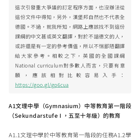
這次引發重大爭議的訂定程序方面，也沒辦法從
這份文件中得知，另外，漢堡邦自然也不代表全
德國。不過，就我所知，網路上應該找不到這份
課綱的中文甚或英文翻譯，對於不諳德文的人，
或許還是有一定的參考價值，所以不惴鄙陋翻譯
給大家參考。相較之下，英國的全國課綱
National curriculum對多數人而言，只要有意
願，應該相對比較容易入手：
https://goo.gl/gp6cua
A1
文理中學（
Gymnasium
）中等教育第一階段
（
Sekundarstufe I
，五至十年級）的教育
A1.1
文理中學於中等教育第一階段的任務
A1.2
學