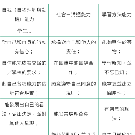
自我（自我理解與動
社會－溝通能力
學習方法能力
機）能力
學生
...
對自己和自身的行動
承擔對自己和他人的
能夠專注於某
有信心；
責任；
物；
自信能完成被交辦的
在團體中能團結合
學習新知，並
／學校的要求；
作；
不忘已知；
對自己各項能力的估
願意遵守自己同意的
能掌握並建立
計符合現實；
規則；
關連性；
能發展出自己的看
有創意的想
法，做出決定，並對
能妥當處理衝突；
法；
其他人呈現；
能參與對話，並以妥
自主且徹底地