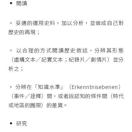
閱讀
◦
妥適的運用史料，加以分析，並做成自己對
歷史的再現；
◦
以合理的方式閱讀歷史敘述，分辨其形態
（虛構文本／記實文本；紀錄片／劇情片）並分
析之；
◦
分辨在「知識水準」（
Erkenntnisebenen
）
（事件／
詮釋
）間，或者說
認知的條件間（時代
或地區的囿限）的差異
。
研究