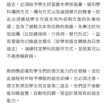
語言，必須給予學生研習基本學術語彙、個別學
科構詞方式、構句方式以及論證模式的機會。就
此必須連結學生在語言和內容兩方面的先備知
識；並為了減輕文本和任務的負擔，先專注於句
型結構（比如連接詞、介係詞、替代形式），且
有意識地切換語言模式（從學術語言轉換為日常
語言），演練特定學科的寫作方式，並使其可以
不再倚賴辭典。
教師應認識到學生們的德文能力仍在發展，並在
此過程另外給予積極的語言訓練。也必須注意，
德文對某些學生而言是第二語言，他們並不是都
能仰賴直覺，自動地回歸、受益於其原有的語言
能力。