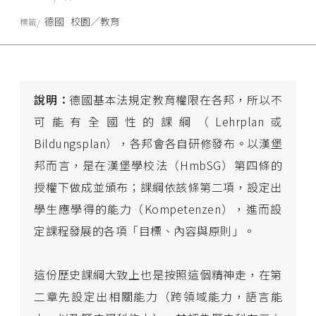
德國
校園／教育
標籤
說明：
德國基本法規定教育權限在各邦，所以不
可能有全國性的課綱（Lehrplan或
Bildungsplan），各邦會各自研修發布。以漢堡
邦而言，是在漢堡學校法（HmbSG）第四條的
授權下做成並頒布；課綱依該條第二項，設定出
學生應學得的能力（Kompetenzen），進而設
定課程發展的各項「目標、內容與原則」。
這份歷史課綱大致上也是按照這個精神走，在第
二章先設定出相關能力（跨領域能力，語言能