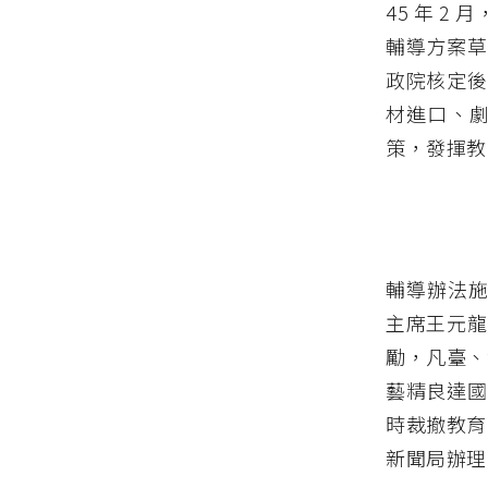
45 年 
輔導方案草
政院核定後
材進口、
策，發揮教
輔導辦法施行
主席王元龍
勵，凡臺、
藝精良達國
時裁撤教育
新聞局辦理