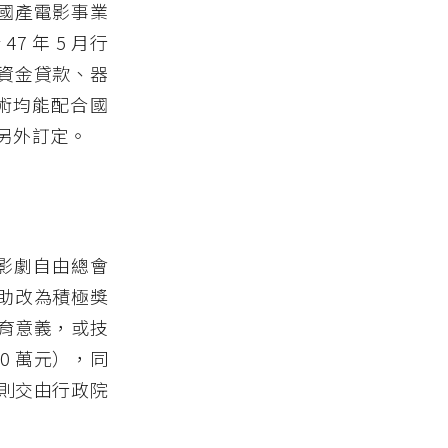
「國產電影事業
 年 5 月行
資金貸款、器
術均能配合國
另外訂定。
港九影劇自由總會
助改為積極獎
育意義，或技
0 萬元），同
則交由行政院