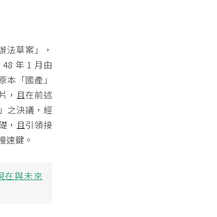
片辦法草案」，
 年 1 月由
原本「國產」
片，且在前述
」之決議，經
礎，且引領接
慢速鍵。
現在與未來