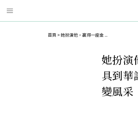
首頁
她扮演他，贏得一座金 ...
她扮演
具到華
變風采