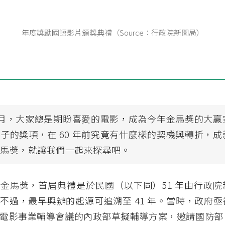
年度獎勵國語影片頒獎典禮（Source：行政院新聞局）
1 月，大家總是期盼喜愛的電影，成為今年金馬獎的大
子的獎項，在 60 年前究竟有什麼樣的契機與轉折，
金馬獎，就讓我們一起來探尋吧。
金馬獎，首屆典禮是於民國（以下同）51 年由行政院
不過，最早興辦的起源可追溯至 41 年。當時，政府
電影事業輔導會議的內政部草擬輔導方案，邀請國防部