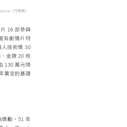
ource：行政院）
片 16 部參與
度有劇情片特
人技術獎 30
、金牌 20 枚
130 萬元降
 年奠定的基礎
獎勵，51 年