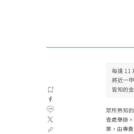
每逢 1
將近一甲
皆知的
眾所熟知的
查處舉辦。
業，由專責