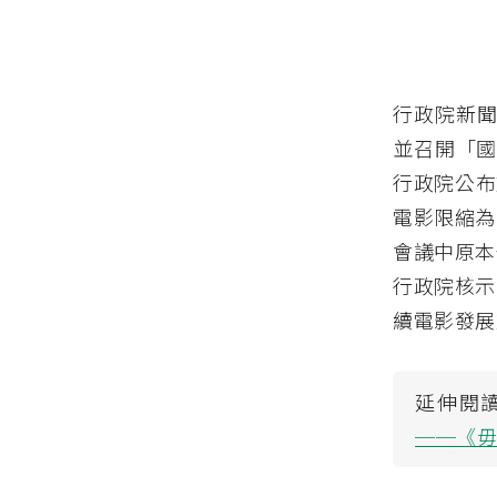
行政院新聞
並召開「國
行政院公布
電影限縮為
會議中原本
行政院核示
續電影發展
延伸閱
──《