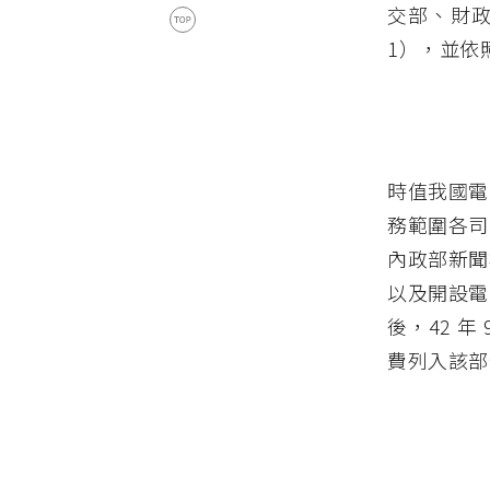
交部、財
1），並依
時值我國電
務範圍各司
內政部新聞
以及開設電
後，42 
費列入該部