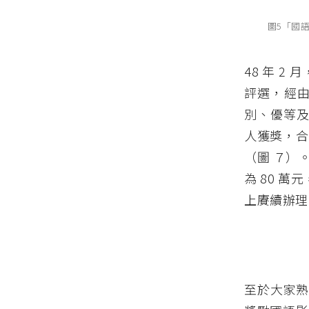
圖5「國
48 年 2
評選，經
別、優等及
人獲獎，合計
（圖 ７）
為 80 萬
上賡續辦理
至於大家熟