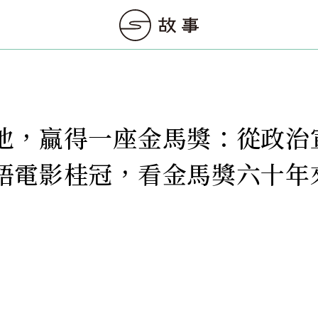
他，贏得一座金馬獎：從政治
語電影桂冠，看金馬獎六十年