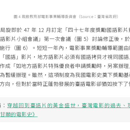
圖 4 裁撤教育部電影事業輔導委員會（Source：臺灣省政府）
局旋即於 47 年 12 月訂定「四十七年度獎勵國語影
語影片小組會議」第一次會議（圖 5）討論修正後，於 48
施行（圖 6）。短短一年內，電影事業獎勵輔導範圍由
「國語」影片，地方語影片必須有國語拷貝才視同國語
作成「如地方語影片特殊優良者申請獎勵時，另案辦理
為暫緩辦理。雖然，這項制度為我國電影史奠下獎勵基
方向，但對於當時正蓬勃發展的臺語電影卻猶如按下了
讀：
穿越回到臺語片的黃金盛世，臺灣電影的過去、
毋甘願的電影史》