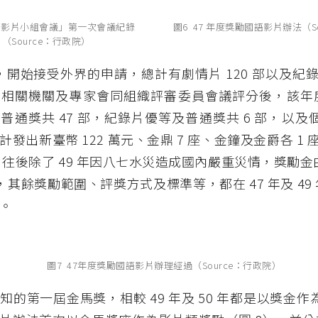
語影片小組會議」第一次會議紀錄
圖6 47 年度獎勵國語影片辦法（S
（Source：行政院）
 月，開始接受外界的申請，總計有劇情片 120 部以及紀錄
由相關機關及專家會同組織評審委員會議評分後，該年
普通獎共 47 部，紀錄片優等及普通獎共 6 部，以及個
發出新臺幣 122 萬元、金鼎 7 座、金鐘及金爵各 1 座
。往後除了 49 年因八七水災造成國內嚴重災情，獎勵金由 
元，其餘獎勵範圍、評獎方式及標準等，都在 47 年及 49
。
圖7 47年度獎勵國語影片辦理經過（Source：行政院）
知的第一屆金馬獎，相較 49 年及 50 年都是以獎金作為