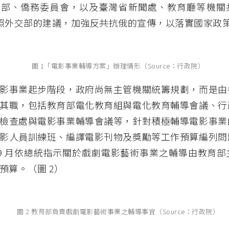
政部、僑務委員會，以及臺灣省新聞處、教育廳等機關
照外交部的建議，加強反共抗俄的宣傳，以落實國家政
圖 1「電影事業輔導方案」辦理情形（Source：行政院）
影事業起步階段，政府尚無主管機關統籌規劃，而是由
其職，包括教育部電化教育組與電化教育輔導會議、行
檢查處與電影事業輔導會議等，針對積極輔導電影事業
影人員訓練班、編譯電影刊物及獎勵等工作預算編列問
年 9 月依總統指示關於戲劇電影藝術事業之輔導由教育
預算。（圖 2）
圖 2 教育部負責戲劇電影藝術事業之輔導事宜（Source：行政院）