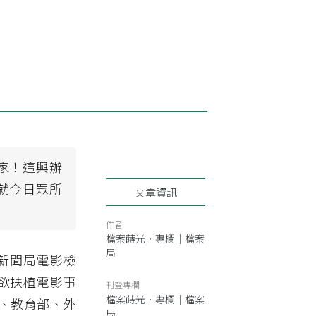
贏家！這興辦
成就今日眾所
文章資訊
作者
檔案蒔光．專欄｜檔案
局
新聞局電影檢
亟欲扶植電影事
刊登專欄
檔案蒔光．專欄｜檔案
、教育部、外
局