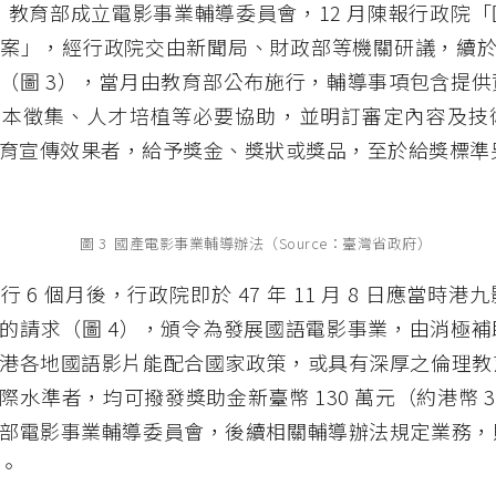
2 月，教育部成立電影事業輔導委員會，12 月陳報行政院
案」，經行政院交由新聞局、財政部等機關研議，續於 47
（圖 3），當月由教育部公布施行，輔導事項包含提供
劇本徵集、人才培植等必要協助，並明訂審定內容及技
育宣傳效果者，給予獎金、獎狀或獎品，至於給獎標準
圖 3 國產電影事業輔導辦法（Source：臺灣省政府）
 6 個月後，行政院即於 47 年 11 月 8 日應當時
的請求（圖 4），頒令為發展國語電影事業，由消極補
港各地國語影片能配合國家政策，或具有深厚之倫理教
際水準者，均可撥發獎助金新臺幣 130 萬元（約港幣 3
部電影事業輔導委員會，後續相關輔導辦法規定業務，
。