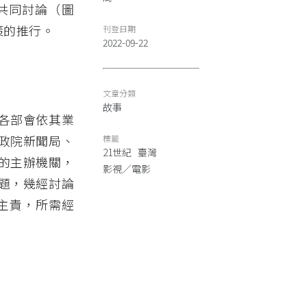
共同討論（圖
策的推行。
刊登日期
2022-09-22
文章分類
故事
各部會依其業
政院新聞局、
標籤
21世紀
臺灣
的主辦機關，
影視／電影
題，幾經討論
部主責，所需經