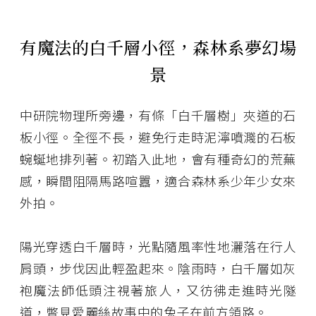
有魔法的白千層小徑，森林系夢幻場
景
中研院物理所旁邊，有條「白千層樹」夾道的石
板小徑。全徑不長，避免行走時泥濘噴濺的石板
蜿蜒地排列著。初踏入此地，會有種奇幻的荒蕪
感，瞬間阻隔馬路喧囂，適合森林系少年少女來
外拍。
陽光穿透白千層時，光點隨風率性地灑落在行人
肩頭，步伐因此輕盈起來。陰雨時，白千層如灰
袍魔法師低頭注視著旅人，又彷彿走進時光隧
道，瞥見愛麗絲故事中的兔子在前方領路。