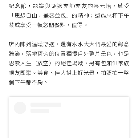
紀念館，認識與胡適亦師亦友的蔡元培，感受
「思想自由，兼容並包」的精神；還能來杯下午
茶或享受一頓悠閒餐點，值得。
店內陳列溫暖舒適，還有水水大大們最愛的綠意
牆飾，落地窗旁的位置獨攬戶外整片景色，也是
思索人生（放空）的絕佳場域，另有包廂供家族
親友團聚。美食、佳人搭上好光景，拍照拍一整
個下午都不夠。