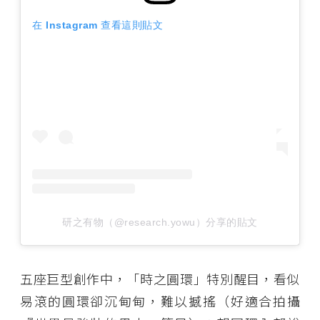
在 Instagram 查看這則貼文
研之有物（@research.yowu）分享的貼文
五座巨型創作中，「時之圓環」特別醒目，看似
易滾的圓環卻沉甸甸，難以撼搖（好適合拍攝