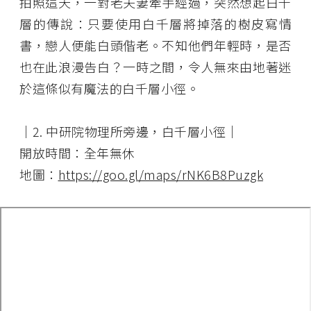
拍照這天，一對老夫妻牽手經過，突然想起白千
層的傳說：只要使用白千層將掉落的樹皮寫情
書，戀人便能白頭偕老。不知他們年輕時，是否
也在此浪漫告白？一時之間，令人無來由地著迷
於這條似有魔法的白千層小徑。
│2. 中研院物理所旁邊，白千層小徑│
開放時間：全年無休
地圖：
https://goo.gl/maps/rNK6B8Puzgk