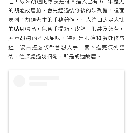
哇！原來胡適的家長這樣。進入已有 61 年歷史
的胡適故居前，會先經過裝修後的陳列館，裡面
陳列了胡適先生的手稿著作，引人注目的是大批
的貼身物品，包含手提箱、皮箱、服裝及領帶，
展示胡適的不凡品味。特別是眼鏡和隨身修容
組，復古控應該都會想入手一套。逛完陳列館
後，往深處過幾個彎，即是胡適故居。