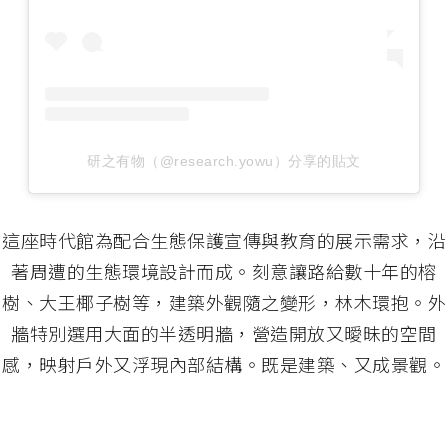
研之有物（@research.yowu）分享的貼文
這座時代館為配合生態保護宣傳與教育的展示需求，沿
著周遭的生態環境設計而成。刻意讓路給數十年的榕
樹、大王椰子樹等，建築外觀隨之變形，林木環抱。外
牆特別選用大面的半透明牆，營造開放又曖昧的空間
感，映射戶外又浮現內部結構。既是建築、又成景觀。