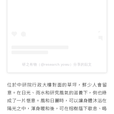
研之有物（@research.yowu）分享的貼文
位於中研院行政大樓對面的草坪，鮮少人會留
意。在日光、雨水和研究風氣的滋養下，倒也綠
成了一片愜意。風和日麗時，可以讓身體沐浴在
陽光之中，渾身暖和後，可在榕樹蔭下歇息、喝