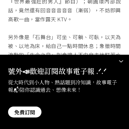
『世界最強壯的男人』節目）；朝圓環內部說
話，竟然還有回音音音音音（漸弱），不妨即興
高歌一曲，當作露天 KTV。
另外像是「石舞台」可坐、可躺、可臥，以天為
被、以地為床，給自己一點時間休息；象徵時間
流動的「生命之泉」則會讓人不由自主地盯著水
流發楞；也可試試「時之門」是否真能穿越時
號外📣歡迎訂閱故事電子報 .ᐟ‪‪.ᐟ
空？總之，快來走走，這裡有令人意想不到的磁
場。
從大時代到小人物、熱話題到冷知識，故事電子
報📬陪你認識過去、想像未來！
免費訂閱