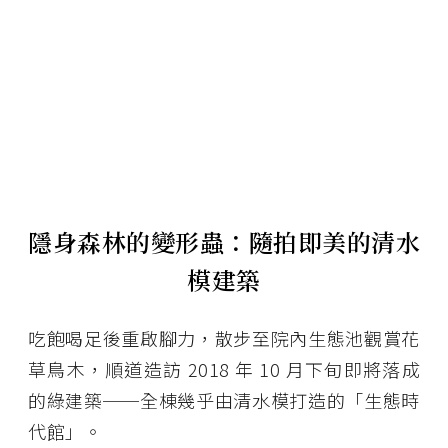
隱身森林的變形蟲：隨拍即美的清水
模建築
吃飽喝足後重啟腳力，散步至院內生態池觀賞花
草鳥木，順道造訪 2018 年 10 月下旬即將落成
的綠建築──全棟幾乎由清水模打造的「生態時
代館」。