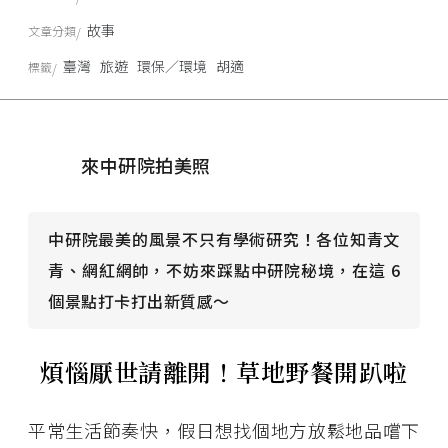
故事
文章分類
臺灣
旅遊
環保／環境
胡適
標籤
來中研院拍美照
中研院最美的風景不只有學術研究！各位知青文
青、網紅網帥，不妨來踩點中研院秘境，在這 6
個景點打卡打出新質感～
煩惱厭世請離開！草地野餐開趴啦
平常生活節奏快，假日想找個地方放鬆地品嚐下