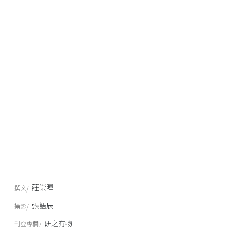
莊崇暉
撰文
張語辰
攝影
研之有物
刊登專欄