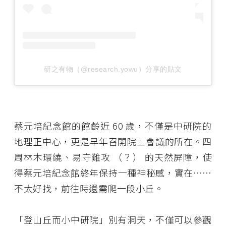
研之有物（@research.yowu）分享的貼文
蔡元培紀念館的館齡近 60 歲，不僅是中研院的
地理正中心，更是早年召開院士會議的所在。四
周林木環繞、易守難攻 （？） 的天然屏障，使
得蔡元培紀念館終年保持一種神秘感，實在……
不太好找，前往時還需爬一段小丘。
「登山丘而小中研院」別有洞天，不僅可以參觀