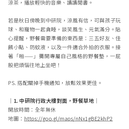
涼茶，播放輕快的音樂、讀讀閒書。
若是秋日傍晚到中研院，涼風有信，可與孩子玩
球、和寵物一起貪睡，談笑風生、元氣滿分。貼
心提醒，野餐需要準備的東西是：三五好友、佳
餚小點、防蚊液，以及一件適合外拍的衣服。接
著「啪——」攤開專屬自己風格的野餐墊，一屁
股把煩惱往地上坐吧！
PS. 搭配關掉手機通知，放鬆效果更佳。
│1. 中研院行政大樓對面，野餐草地│
開放時間：全年無休
地圖：
https://goo.gl/maps/nNx1gBE2khP2