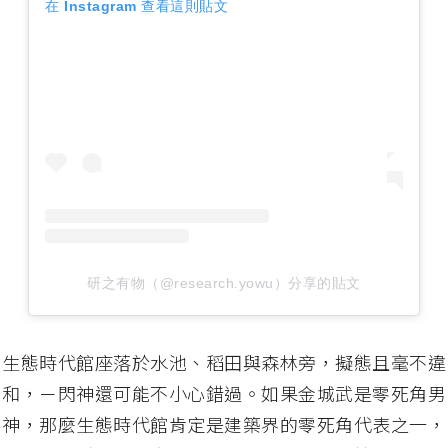
在 Instagram 查看這則貼文
研之有物（@research.yowu）分享的貼文
生態時代館座落於水池、稻田與森林旁，擬態且毫不違
和，ㄧ閃神還可能不小心錯過。如果金城武是零死角男
神，那麼生態時代館肯定是建築界的零死角代表之一，