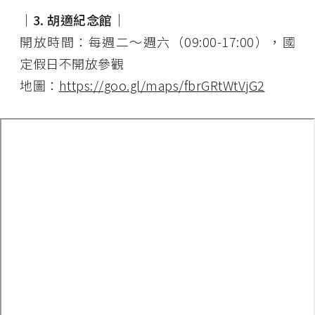
│3. 胡適紀念館│
開放時間：每週二～週六（09:00-17:00），國
定假日不開放參觀
地圖：
https://goo.gl/maps/fbrGRtWtVjG2