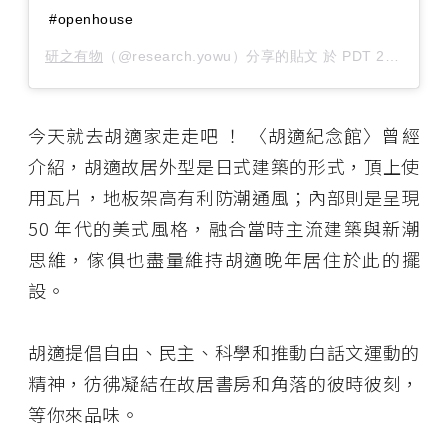
#openhouse
研之有物
（@research.yowu）分享的貼文 於
PDT 2018 年 9月 月 25 日 下午 11:46
今天就去胡適家走走吧 ！ 〈胡適紀念館〉曾經
介紹，胡適故居外型是日式建築的形式，頂上使
用瓦片，地板架高有利防潮通風；內部則是呈現
50 年代的美式風格，融合當時主流建築與新潮
思維，傢俱也盡量維持胡適晚年居住於此的擺
設。
胡適提倡自由、民主、科學和推動白話文運動的
精神，彷彿凝結在故居書房和角落的彼時彼刻，
等你來品味。