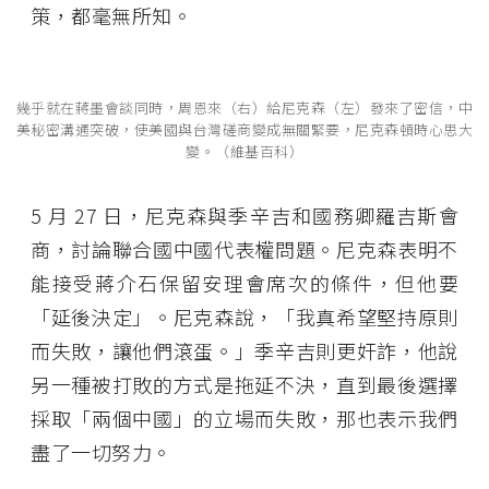
策，都毫無所知。
幾乎就在蔣墨會談同時，周恩來（右）給尼克森（左）發來了密信，中
美秘密溝通突破，使美國與台灣磋商變成無關緊要，尼克森頓時心思大
變。（維基百科）
5 月 27 日，尼克森與季辛吉和國務卿羅吉斯會
商，討論聯合國中國代表權問題。尼克森表明不
能接受蔣介石保留安理會席次的條件，但他要
「延後決定」。尼克森說，「我真希望堅持原則
而失敗，讓他們滾蛋。」季辛吉則更奸詐，他說
另一種被打敗的方式是拖延不決，直到最後選擇
採取「兩個中國」的立場而失敗，那也表示我們
盡了一切努力。