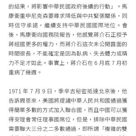
的結果，將影響中華民國政府後續的行動」。馬
康衛重申尼克森要尋求降低與中共緊張關係，同
時信守承諾，繼續支持中華民國國際地位。會
後，馬康衛向國務院報告，他感覺蔣介石正授予
蔣經國更多的權力，而蔣介石這次未公開露面的
時間很長，不能確定是因為臥病、失去體力或精
力不足才如此。事實上，蔣介石在 6 月底 7 月初
重病了幾週。
1971 年 7 月 9 日，季辛吉秘密抵達北京後，他
告訴周恩來，美國將提議中華人民共和國通過獲
得簡單多數的方式加入聯合國，而且中國可以獲
得安理會常任理事國席位，但是，排除中華民國
需要聯大三分之二多數通過，即所謂「複雜的雙