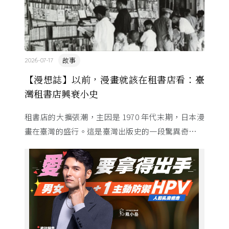
故事
2026-07-17
【漫想誌】以前，漫畫就該在租書店看：臺
灣租書店興衰小史
租書店的大擴張潮，主因是 1970 年代末期，日本漫
畫在臺灣的盛行。這是臺灣出版史的一段驚異奇航。
由於臺灣和日本自 1972 年斷交，著作權失去國與國
的協定保護 ...