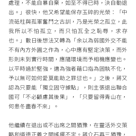
處理，不能自暴自棄，如至不得已時，決自動退
出。」很快，他又希望能保存玉碎的光榮：「中
流砥柱與孤軍奮鬥之古訓，乃是光榮之孤立，此
我所以不怕孤立，而只怕瓦全之恥辱，求存
也。」數日後想法又轉為「余以為弱國外交不能
不有內方外圓之作為，心中應有堅定決策，而外
形則未到實行時間，應隨環境而予相機應變也。
以平時過於堅強，適為強者藉口指為固執不化，
予以無可如何愛莫能助之罪愆也。」之後，蔣又
認為只要能「獨立固守據點」，則主張退出聯合
國可「不必顧慮其後果」，「只要留得青山在，
何患冬盡春不來」。
他繼續在退出或不出席之間猶豫，在靈活外交策
略和道德正義之間搖擺不定。蔣介石再三猶豫，