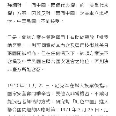
強調對「一個中國，兩個代表權」的「雙重代表
權」方案，因與反對「兩個中國」之基本立場相
悖，中華民國自不能接受。
但是，倘該方案在策略運用上有助於擊敗「排我
納匪案」，則可同意就其內容及運用技術與美日
兩國開誠相商，但在任何情形下，該項方案決不
容損及中華民國在聯合國安理會之地位，否則決
非臺方所能容忍。
1970 年 11 月 22 日，尼克森在聯大投票後指示
國家安全顧問季辛吉，要他以非常機密、不讓可
能洩密者知情的方式，研究對「紅色中國」進入
聯合國問題的因應對策。1971 年 3 月 25 日，尼