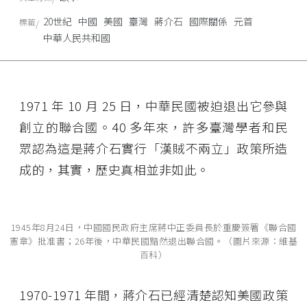
20世紀
中國
美國
臺灣
蔣介石
國際關係
元首
標籤
中華人民共和國
1971 年 10 月 25 日，中華民國被迫退出它參與
創立的聯合國。40 多年來，許多臺灣學者和民
眾認為這是蔣介石實行「漢賊不兩立」政策所造
成的，其實，歷史真相並非如此。
1945年8月24日，中國國民政府主席蔣中正委員長於重慶簽署《聯合國
憲章》批准書；26年後，中華民國黯然退出聯合國。（圖片來源：維基
百科）
1970-1971 年間，蔣介石已經清楚認知美國政策