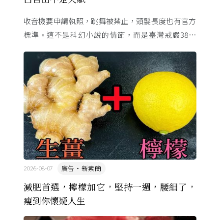
收音機要申請執照，跳舞被禁止，頭髮長度也有官方
標準。這不是科幻小說的情節，而是臺灣戒嚴38年
的日常。從1982年美國國會聽證，到 1987 年那道解
嚴令，這段歷 ...
廣告・新素簡
2026-08-07
減肥首選，檸檬加它，堅持一週，腰細了，
瘦到你懷疑人生