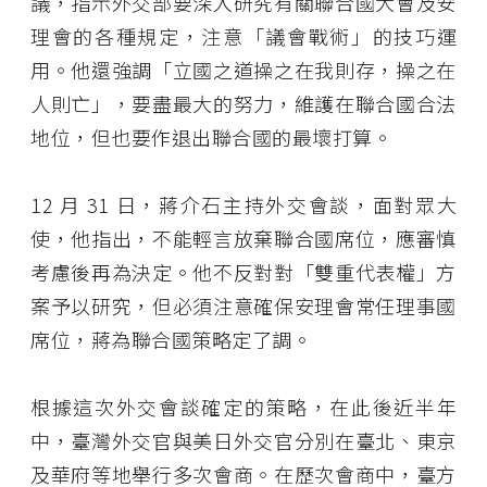
議，指示外交部要深入研究有關聯合國大會及安
理會的各種規定，注意「議會戰術」的技巧運
用。他還強調「立國之道操之在我則存，操之在
人則亡」，要盡最大的努力，維護在聯合國合法
地位，但也要作退出聯合國的最壞打算。
12 月 31 日，蔣介石主持外交會談，面對眾大
使，他指出，不能輕言放棄聯合國席位，應審慎
考慮後再為決定。他不反對對「雙重代表權」方
案予以研究，但必須注意確保安理會常任理事國
席位，蔣為聯合國策略定了調。
根據這次外交會談確定的策略，在此後近半年
中，臺灣外交官與美日外交官分別在臺北、東京
及華府等地舉行多次會商。在歷次會商中，臺方