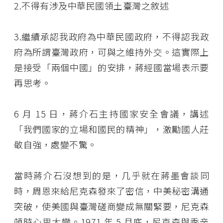
2.不得有涉及中華民國領土臺灣之敘述
3.繼續承認我政府為中華民國政府，不得認我政
府為所謂臺灣政府，可與之維持外交。這實際上
是接受「兩個中國」的安排，蔣經國當場表示要
再思考。
6 月 15 日，蔣介石主持國家安全會議，講述
「我們國家的立場和國民的精神」，激勵國人莊
敬自強，處變不驚。
當時蔣介石沒想到的是，几乎就在蔣墨會談同
時，周恩來給尼克森發來了密信，中美秘密溝通
突破，使美國與臺灣磋商變成無關緊要，尼克森
頓時心思大變。1971 年 5 月底，尼克森與季辛