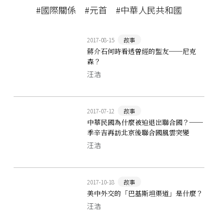
#國際關係
#元首
#中華人民共和國
2017-08-15
故事
蔣介石何時看透曾經的盟友──尼克
森？
汪浩
2017-07-12
故事
中華民國為什麼被迫退出聯合國？──
季辛吉再訪北京後聯合國風雲突變
汪浩
2017-10-18
故事
美中外交的「巴基斯坦渠道」是什麼？
汪浩