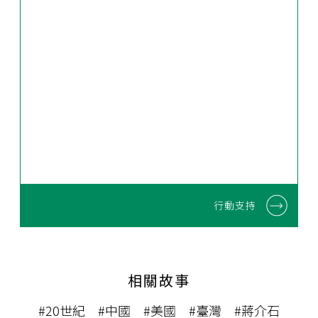
行動支持
相關故事
#20世紀
#中國
#美國
#臺灣
#蔣介石