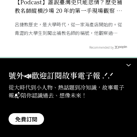
【Podcast】誰說臺灣史只能悲情？歷史補
教名師縱橫沙場 20 年的第一手現場觀察 ft.
呂捷
呂捷教歷史，是大學時代，從一家海產店開始的。從
青澀的大學生到闖出補教名師的稱號，他觀察過幾十
萬名學生怎麼學歷史，也看著臺灣的歷史教育從課本
Recommended by
裡幾乎沒有臺灣史，一路 ...
號外📣歡迎訂閱故事電子報 .ᐟ‪‪.ᐟ
從大時代到小人物、熱話題到冷知識，故事電子
認識過去，想像未來
，
描繪世界的輪廓
報📬陪你認識過去、想像未來！
免費訂閱
關於我們
訂閱
頻道
認識故事
會員專區
有故事要說