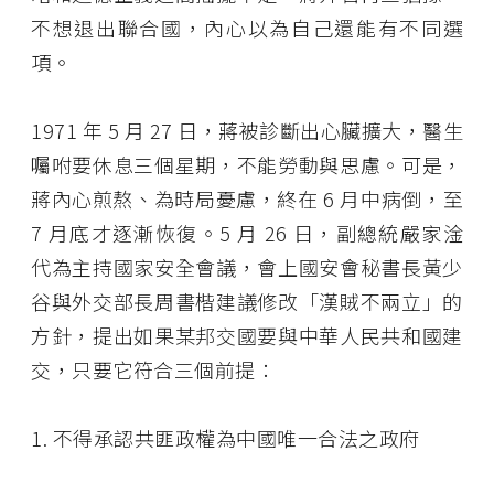
不想退出聯合國，內心以為自己還能有不同選
項。
1971 年 5 月 27 日，蔣被診斷出心臟擴大，醫生
囑咐要休息三個星期，不能勞動與思慮。可是，
蔣內心煎熬、為時局憂慮，終在 6 月中病倒，至
7 月底才逐漸恢復。5 月 26 日，副總統嚴家淦
代為主持國家安全會議，會上國安會秘書長黃少
谷與外交部長周書楷建議修改「漢賊不兩立」的
方針，提出如果某邦交國要與中華人民共和國建
交，只要它符合三個前提：
1. 不得承認共匪政權為中國唯一合法之政府