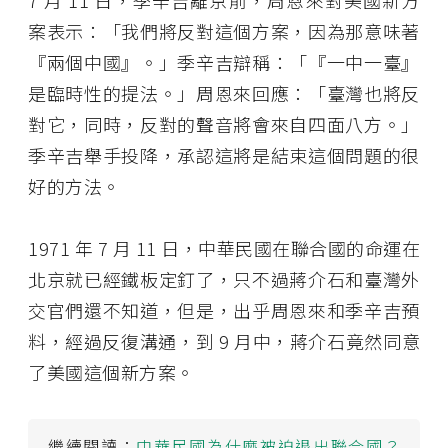
7 月 11 日，季辛吉離京前，周恩來對美國新方
案表示：「我們將反對這個方案，因為那意味著
『兩個中國』。」季辛吉辯稱：「『一中一臺』
是臨時性的提法。」周恩來回應：「臺灣也將反
對它，同時，反對的聲音將會來自四面八方。」
季辛吉舉手投降，承認這將是結束這個問題的很
好的方法。
1971 年 7 月 11 日，中華民國在聯合國的命運在
北京就已經鐵板定釘了，只不過蔣介石和臺灣外
交官們還不知道，但是，出乎周恩來和季辛吉預
料，經過反復溝通，到 9 月中，蔣介石竟然同意
了美國這個新方案。
繼續閱讀：
中華民國為什麼被迫退出聯合國？