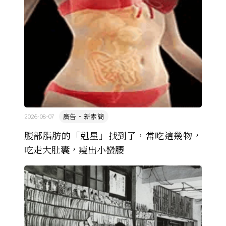
廣告・新素簡
2026-08-07
腹部脂肪的「剋星」找到了，常吃這幾物，
吃走大肚囊，瘦出小蠻腰