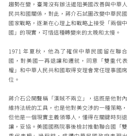
趨勢在變，臺灣沒有辦法遏阻美國改善與中華人
民共和國關係，對此，蔣介石試圖改變中華民國
國家戰略，逐漸在心理上和戰略上接受「兩個中
國」的現實，可惜這種轉變來的太晚和太慢。
1971 年夏秋，他為了確保中華民國留在聯合
國，對美國一再退讓和遷就，同意「雙重代表
權」和中華人民共和國取得安理會常任理事國席
位。
蔣介石公開聲稱「漢賊不兩立」，這既是他對內
維持法統的工具，也是他對美交涉的一種策略，
但他是一個現實主義領導人，懂得在關鍵時刻退
讓，妥協。美國國務院事後檢討推動聯合國「雙
重代表權」過程時，盛讚中華民國政府表現出