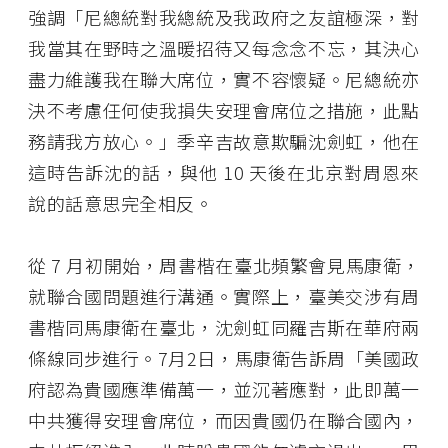
強調「尼總統對我總統及我政府之友誼極深，對
我當其在野時之溫暖招待又每念念不忘，其決心
盡力維護我在聯大席位，實不容懷疑。尼總統亦
決不考慮任何使我損失安理會席位之措施，此點
務請我方放心。」季辛吉故意欺騙沈劍虹，他在
這時告訴沈的話，與他 10 天後在北京對周恩來
說的話意思完全相反。
從 7 月初開始，周書楷在臺北頻繁會見馬康衛，
就聯合國問題進行溝通。實際上，臺美交涉有周
書楷同馬康衛在臺北，沈劍虹同羅吉斯在華府兩
條線同步進行。7月2日，馬康衛告訴周「美國政
府認為貴國應準備萬一，並沉著應對，此即萬一
中共獲得安理會席位，而因貴國仍在聯合國內，