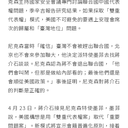
克森主持國家安全會議專門討論聯合國中國代表
權問題，季辛吉報告研究結果，如果採取「雙重
代表權」模式，美國不可避免的要遇上安理會席
次的歸屬和「臺灣地位」問題。
尼克森當時「確信」臺灣不會被趕出聯合國，北
京也不會來參加聯大，他決定派特使墨菲去找蔣
介石談談。尼克森認為蔣不會退出聯合國，「他
們會叫鬧，但那是做給內部看的；最後他們還是
會順從美國政策。」事後証明，尼克森對蔣介石
的判斷是正確的。
4 月 23 日，蔣介石接見尼克森特使墨菲，墨菲
說，美國構想是用「雙重代表權案」取代「重要
問題案」。新模式將宣示會籍普遍化原則，接着