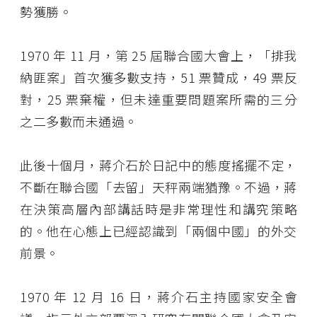
勢獲勝。
1970 年 11 月，第 25 屆聯合國大會上，「排我
納匪案」首次獲多數支持，51 票贊成，49 票反
對，25 票棄權，但未達重要問題案所需的三分
之二多數而未通過。
此後十個月，蔣介石於日記中的態度搖擺不定，
不斷在聯合國「去留」天秤兩端猶豫。不過，蔣
在決策高層內部講話時是非常理性和講究策略
的。他在心態上已經認識到「兩個中國」的外交
前景。
1970 年 12 月 16 日，蔣介石主持國家安全會