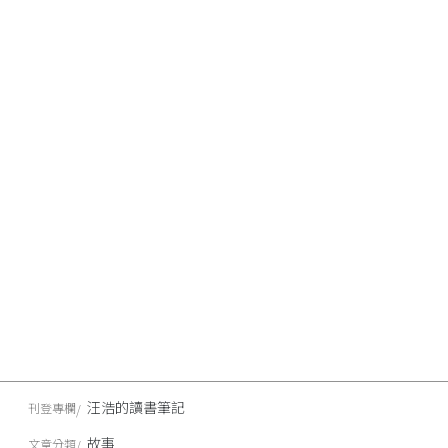
汪浩的讀書筆記
刊登專欄
故事
文章分類