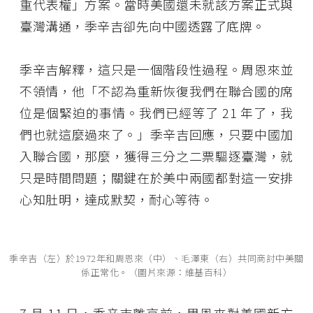
重代表權」方案。當時美國還未就該方案正式與
臺灣溝通，季辛吉卻先向中國透露了底牌。
季辛吉解釋，這只是一個階段性過程。周恩來並
不領情，他「不認為重新恢復我們在聯合國的席
位是個緊迫的事情。我們已經等了 21 年了，我
們也就這麼過來了。」季辛吉回應，只要中國加
入聯合國，那麼，獲得三分之二票驅逐臺灣，就
只是時間問題；關鍵在於美中兩國都對這一安排
心知肚明，達成默契，耐心等待。
季辛吉（左）於1972年和周恩來（中）、毛澤東（右）共同商討中美關
係正常化。（圖片來源：維基百科）