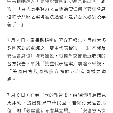
中共拒絕進入，此時盼貴國能勿遽言退出。」周
答：「吾人此事努力之目標為使任何將安理會席
位給予共匪之案均無法通過，是以吾人必須及早
著手。」
7 月 4 日，周書楷秘密向蔣介石報告，目前大多
數國家對於單純之「雙重代表權案」（即不涉及
安理會席位）均有難色，根據外交部最近收到的
各方報告，單純「雙重代表權案」前途不樂觀，
「美國白宮及國務院方面似亦均有同樣之顧
慮。」
7 月 8 日，在看了周的報告後，蔣經國特意接見
馬康衛，提出如果中華民國不能保有安理會席
位，則「必需重新考慮其立場」，「安理會席次