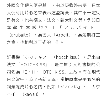
外國文化傳入便是其一，由於吸收外來語，日本
人便利用片假名來表示這些詞彙，其中不一定只
是英文，也有德文、法文、義大利文等。例如日
本學生常說的打工「アルバイト」
（arubaito），為德文「Arbeit」，為短期打工
之意，也相對於正式的工作。
釘書機「ホッチキス」（hocchikisu），是來自
法文「HOTCHKISS」，是由於引入釘書機的公
司名為「E・H・HOTCHKISS」之故。而在現代
日文當中，為了標新立異，常把原本是平假名的
詞彙唸成片假名的，例如「かわいい」、「カワ
イイ」（kawaii）。