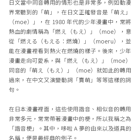
日文當中同音轉用的情形也是非常多，例如動漫
界常聽到的「萌」，在日文正確發音是「萌え」
（moe）」，在 1980 年代的少年漫畫中，常將
熱血的劇情稱為「燃え（もえ）」（moe），意
從「燃える（もえる：燃燒）」（moeru），並
能在漫畫裡看到熱火在燃燒的樣子。後來，少年
漫畫走向可愛系，與「燃え（もえ）」（moe）
同音的「萌え（もえ）」（moe）就如此的轉用
過來，在中文又演變動詞「賣萌」等等這樣的詞
句。
在日本漫畫裡面，這些使用諧音、相似音的轉用
非常多元，常常帶著漫畫中的梗，所以我稱之為
「諧音梗」。其中，哆啦 A 夢的由來以及道具的
名稱，便是最經典的例子。