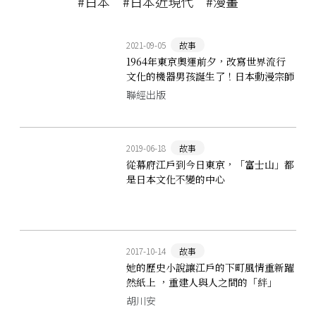
#日本
#日本近現代
#漫畫
2021-09-05
故事
1964年東京奧運前夕，改寫世界流行
文化的機器男孩誕生了！日本動漫宗師
手塚治虫筆下的《原子小金剛》
聯經出版
2019-06-18
故事
從幕府江戶到今日東京，「富士山」都
是日本文化不變的中心
2017-10-14
故事
她的歷史小說讓江戶的下町風情重新躍
然紙上 ，重建人與人之間的「絆」
胡川安