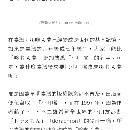
《哆啦A夢》(source: wikipidia)
在臺灣，哆啦 A 夢已經變成跨世代的共同記憶，
如果是臺灣的六年級或七年級生，大家可能比
「哆啦 A 夢」更加熟悉「小叮噹」的名字。可
是，為什麼臺灣後來要把小叮噹改成哆啦 A 夢
呢？
那是因為早期臺灣的版權觀念尚不普及，出版商
便私自取了「小叮噹」，而在 1997 年，因為作
者藤子・F・不二雄希望全世界的小朋友都對
「ドラえもん」（doraemon）的發音一樣，所
以臺灣的翻譯也隨之改成為「哆啦 A 夢」了。