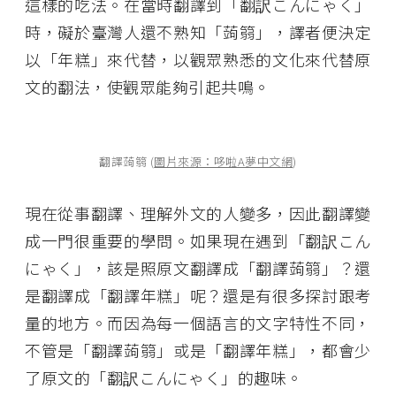
這樣的吃法。在當時翻譯到「翻訳こんにゃく」
時，礙於臺灣人還不熟知「蒟篛」，譯者便決定
以「年糕」來代替，以觀眾熟悉的文化來代替原
文的翻法，使觀眾能夠引起共鳴。
翻譯蒟篛 (
圖片來源：哆啦A夢中文網
)
現在從事翻譯、理解外文的人變多，因此翻譯變
成一門很重要的學問。如果現在遇到「翻訳こん
にゃく」，該是照原文翻譯成「翻譯蒟篛」？還
是翻譯成「翻譯年糕」呢？還是有很多探討跟考
量的地方。而因為每一個語言的文字特性不同，
不管是「翻譯蒟篛」或是「翻譯年糕」，都會少
了原文的「翻訳こんにゃく」的趣味。