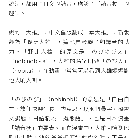
說法，都用了日文的諧音，應證了「諧音梗」的
趣味。
說到「大雄」，中文舊版翻成「葉大雄」，新版
翻為「野比大雄」，這也是考驗了翻譯者的功
力。「野比大雄」的原文是「のびのび太」
（nobinobi-ta），大雄的名字叫做「のび太」
（nobita），在動畫中常常可以看到大雄媽媽對
他大吼大叫。
「のびのび」（nobinobi）的意思是「自由自
在、放任快樂生長」的意思，以兩個疊字，擬聲
又擬態，日語稱為「擬態語」，也是日本漫畫
「諧音梗」的要素。而在漫畫中，大雄回憶到他
剛出生時，他的爸爸媽媽給他命名時，正是有