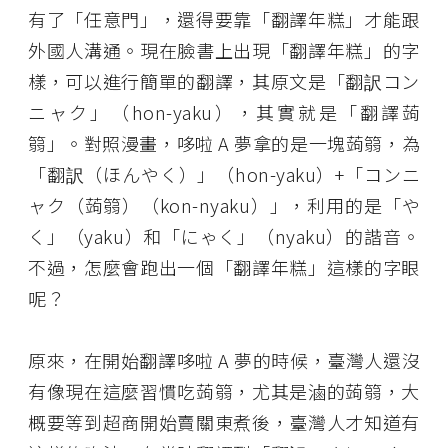
有了「任意門」，還得要靠「翻譯年糕」才能跟
外國人溝通。現在臉書上出現「翻譯年糕」的字
樣，可以進行簡單的翻譯，其原文是「翻訳コン
ニャク」（hon-yaku），其實就是「翻譯蒟
篛」。對照漫畫，哆啦 A 夢拿的是一塊蒟篛，為
「翻訳（ほんやく）」（hon-yaku）+「コンニ
ャク（蒟篛）（kon-nyaku）」，利用的是「や
く」（yaku）和「にゃく」（nyaku）的諧音。
不過，怎麼會跑出一個「翻譯年糕」這樣的字眼
呢？
原來，在開始翻譯哆啦 A 夢的時候，臺灣人還沒
有像現在這麼習慣吃蒟篛，尤其是滷的蒟篛，大
概要等到超商開始賣關東煮後，臺灣人才知道有