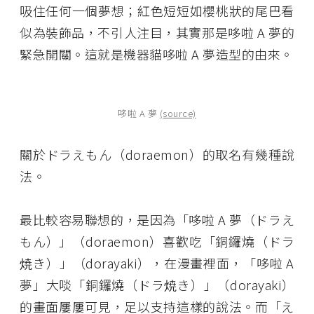
吸住任何一個夢想；紅色短短如櫻桃狀的尾巴看
似為裝飾品，不引人注目，其實那是哆啦 A 夢的
緊急開關。這就是機器貓哆啦 A 夢造型的由來。
哆啦 A 夢
(source)
關於ドラえもん（doraemon）的取名有幾種說
法。
最比較容易聯想的，是因為「哆啦 A 夢（ドラえ
もん）」（doraemon）喜歡吃「銅鑼燒（ドラ
焼き）」（dorayaki），在漫畫裡面，「哆啦 A
夢」大啖「銅鑼燒（ドラ焼き）」（dorayaki）
的畫面屢屢可見，足以支持這樣的說法。而「え