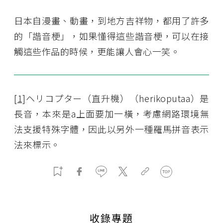
日本自漫畫、動畫，到地方吉祥物，都用了許多
的「諧音梗」，如果懂得這些諧音梗，可以在接
觸這些作品的時候，更能讓人會心一笑。
[1]
ヘリコプター（直升機）（herikoputaa）是
長音，本來是a上面要加一橫，考慮網路環境無
法支援特殊字體，因此以另外一種羅馬拼音表示
法來標示。
收錄專題