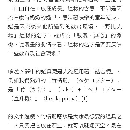
「自由自在，放任成長」這樣的含意。不知是因
為三歲時奶奶的過世，意味著快樂的童年結束，
還是因為後來他所遇到的教育環境，「野比大
雄」這樣的名字，就成為「散漫、無心」的象
徵，從漫畫的劇情來看，這樣的名字是否要反映
一些教育及社會現象？
哆啦 A 夢中的道具更是大為運用著「諧音梗」。
例如我們熟知的「竹蜻蜓」（タケコプター），
是「竹（たけ）」（take）+「ヘリコプター
（直升機）」（herikoputaa）
[1]
的文字遊戲。竹蜻蜓應該是大家最想要的道具之
一，只要把它放在頭上，就可以翱翔天空。戴在