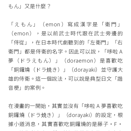
もん」又是什麼？
「えもん」（emon）寫成漢字是「衛門」
（emon），是以前武士時代跟在武士旁邊的
「侍從」，在日本時代劇聽到的「左衛門」「右
衛門」都是侍衛的名字。因此可以說，「哆啦 A
夢（ドラえもん）」（doraemon）是喜歡吃
「銅鑼燒（ドラ焼き）」（dorayaki）並守護大
雄的侍衛。這一個說法，可以說是典型日文「諧
音梗」的案例。
在漫畫的一開始，其實並沒有「哆啦 A 夢喜歡吃
銅鑼燒（ドラ焼き）」（dorayaki）的設定，根
據小道消息，其實喜歡吃銅鑼燒的是藤子・F・