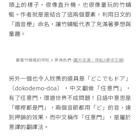
頭上的樣子，很像直升機，也很像童玩的竹蜻
蜓。作者就是是結合了這兩個要素，利用日文的
「諧音梗」命名，讓竹蜻蜓代表了充滿著夢想與
童趣。
戴著竹蜻蜓的哆啦 A 夢角色們 (
圖片來源：哆啦A夢中文網
)
另外一個也令人欣羨的道具是「どこでもドア」
（dokodemo-doa），中文翻做「任意門」，
有了任意門，環遊世界不成問題！日語中意思是
「哪裡都是門」，兩個音節都用「ど」的音，達
到押韻的效果，而中文稱作「任意門」，是屬於
意譯的翻譯法。