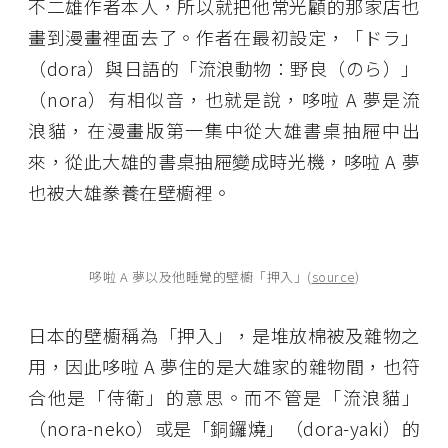
不二雄作者本人，所以就把他常光顧的那家店也
畫到漫畫裡面去了。作者在最初設定，「ドラ」
（dora）與日語的「流浪動物：野良（のら）」
（nora）有相似音，也就是說，哆啦 A 夢是流
浪貓，在漫畫版第一集中從大雄書桌抽屜中出
來，從此大雄的書桌抽屜變成時光機，哆啦 A 夢
也被大雄豢養在壁櫥裡。
哆啦 A 夢以及他睡覺的壁櫥「押入」(
source
)
日本的壁櫥稱為「押入」，是堆放棉被及雜物之
用，因此哆啦 A 夢住的是大雄家的雜物間，也符
合他是「侍衛」的意思。而不管是「流浪貓」
（nora-neko）或是「銅鑼燒」（dora-yaki）的