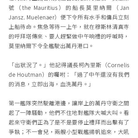
號（the Mauritius）的船長莫里納爾（Jan
Jansz. Muelenaer）便下令所有水手和傭兵立刻
上船待命。焦急等待一上午，就在穆斯林清真寺
的呼拜塔傳來、要人趕緊做中午响禮的呼喊時，
莫里納爾下令全艦駛出萬丹港口。
「出狀況了。」他記得議長柯內里斯（Cornelis
de Houtman）的囑咐：「過了中午還沒有我們
的消息，立即出海，血洗萬丹。」
第一艦隊突然駛離港邊，讓岸上的萬丹守衛之間
起了一陣騷動，他們不住地對艦隊大喊大叫。看
起來守衛們正為了是不是要停止禮拜而出擊有了
爭執；不一會兒，兩艘小型戰艦揚帆追來，大吼