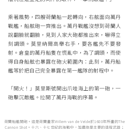
乘著風勢，四艘荷蘭船一起轉向，右舷面向萬丹
戰艦，船舷砲一齊推出。萬丹戰艦沒想到荷蘭人
說翻臉就翻臉，見到人家大砲都推出來，嚇得立
刻調頭。莫里納爾高舉右手，要各艦先不要發
射。倉皇的萬丹船隻在慌亂中，為了調頭，而使
得自身船舷也暴露在砲火範圍內：此刻，萬丹船
艦等於把自己完全暴露在第一艦隊的射程中。
「開火！」莫里斯號開出爪哇海上的第一砲，一
砲擊沉敵艦。拉開了萬丹海戰的序幕。
荷蘭船艦開砲。這是荷蘭畫家Willem van de Velde於1680年所畫的The
Cannon Shot。十六、十七世紀的海戰中，加農炮是主要的遠程武器；