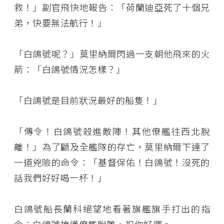
救！」副官飛快地報告：「荷蘭迪亞死了十個兄
弟，快要無法航行！」
「白鴿號呢？」莫里納爾閃過一支朝他飛來的火
箭：「白鴿號情況怎樣？」
「白鴿號是目前狀況最好的船隻！」
「傳令！白鴿號殺進敵陣！其他僚艦往西北脫
離！」為了顧及全艦隊的存亡，莫里納爾下達了
一道兇險的命令：「基督保佑！白鴿號！沒死的
話我們好好喝一杯！」
白鴿號船長蘭科絕望地看著旗艦旗手打出的指