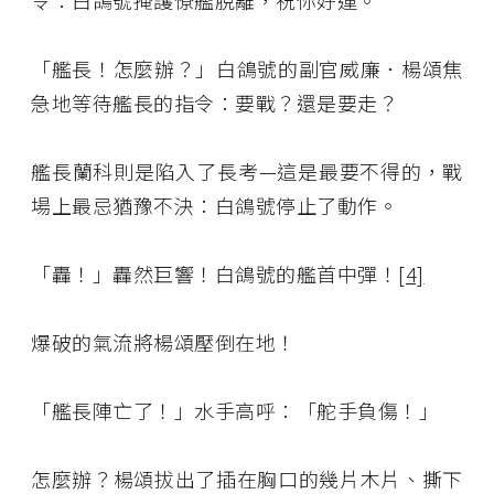
令：白鴿號掩護僚艦脫離，祝你好運。
「艦長！怎麼辦？」白鴿號的副官威廉．楊頌焦
急地等待艦長的指令：要戰？還是要走？
艦長蘭科則是陷入了長考—這是最要不得的，戰
場上最忌猶豫不決：白鴿號停止了動作。
「轟！」轟然巨響！白鴿號的艦首中彈！
[4]
爆破的氣流將楊頌壓倒在地！
「艦長陣亡了！」水手高呼：「舵手負傷！」
怎麼辦？楊頌拔出了插在胸口的幾片木片、撕下