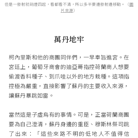
但是一發射就硝煙四起，看都看不清，所以多半要邊發射邊移動。（
圖
片來源
）
萬丹地牢
柯內里斯和他的商團同伴們，一早奉旨進宮。在
宮廷上，葡萄牙商會的迪亞哥指控荷蘭商人想要
偷渡香料種子、到爪哇以外的地方栽種。這項指
控極為嚴重，直接影響了蘇丹的主要收入來源，
讓蘇丹暴跳如雷。
當然這是子虛烏有的事情。可是，正當荷蘭商團
要為自己澄清，蘇丹身邊的重臣、穆斯林祭司跳
了出來：「這些來路不明的低地人不值得信