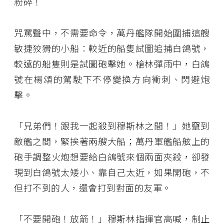
粉碎！
咒罵聲中，不需要命令，萬丹艦隊開始圍捕這艘
敏捷狡猾的小船：較近的船隻試圖追捕白鴿號，
較遠的船隻則是試圖砲擊她。槍林彈雨中，白鴿
號在楊頌的駕駛下不停變換方向衝刺、閃避炮
擊。
「兄弟們！跟我一起殺到穆斯林之間！」她竄到
敵艦之間，緊挨著兩艘大船；萬丹軍艦船舷上的
砲手調整火炮想要給白鴿號來個兩面夾殺，卻發
現到白鴿號太矮小、靠自己太近，如果開砲，不
但打不到的人，還會打到對面的友軍。
「不要開砲！放箭！」穆斯林指揮官高喊，制止