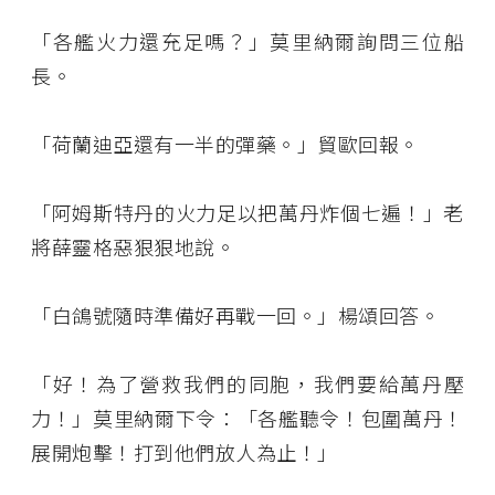
「各艦火力還充足嗎？」莫里納爾詢問三位船
長。
「荷蘭迪亞還有一半的彈藥。」貿歐回報。
「阿姆斯特丹的火力足以把萬丹炸個七遍！」老
將薛靈格惡狠狠地說。
「白鴿號隨時準備好再戰一回。」楊頌回答。
「好！為了營救我們的同胞，我們要給萬丹壓
力！」莫里納爾下令：「各艦聽令！包圍萬丹！
展開炮擊！打到他們放人為止！」