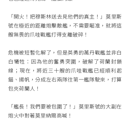
「開火！把穆斯林送去見他們的真主！」莫里斯
號在極近的距離炮擊敵艦，不需要瞄准，就將這
艘無畏的爪哇戰艦打得支離破碎！
危機被短暫化解了，但是英勇的萬丹戰艦並非白
白犧牲：因為他的奮勇突圍，破解了荷蘭封鎖
線；現在，將近三十艘的爪哇戰艦已經順利起
錨、揚帆，分成左右兩隊往第一艦隊駛來，打算
包夾荷蘭人！
「艦長！我們要被包圍了！」莫里斯號的大副在
炮火中對著莫里納爾高喊！