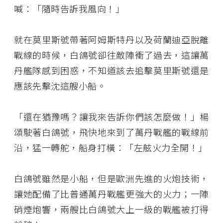
喊：「隨時告訴我風向！」
就在莫里斯號帶著阿姆斯特丹以及荷蘭迪亞脫離
戰線的時候，白鴿號卻往敵陣衝了過去，這讓萬
丹艦隊感到困惑，不知道該去追擊莫里斯號還是
應該先擊沈這艘小船。
「還在猶豫嗎？讓我來告訴你們該怎麼做！」楊
頌駛著白鴿號，飛快地來到了萬丹戰艦的戰線前
沿，猛一轉舵，船身打橫：「左舷火力全開！」
白鴿號雖然是小船，但是歐洲先進的火炮技術，
讓她配備了比普通萬丹戰艦更強大的火力；一陣
硝煙炮響，兩艘比白鴿號大上一級的戰艦被打得