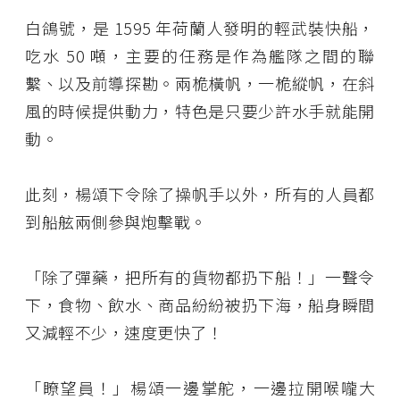
白鴿號，是 1595 年荷蘭人發明的輕武裝快船，
吃水 50 噸，主要的任務是作為艦隊之間的聯
繫、以及前導探勘。兩桅橫帆，一桅縱帆，在斜
風的時候提供動力，特色是只要少許水手就能開
動。
此刻，楊頌下令除了操帆手以外，所有的人員都
到船舷兩側參與炮擊戰。
「除了彈藥，把所有的貨物都扔下船！」一聲令
下，食物、飲水、商品紛紛被扔下海，船身瞬間
又減輕不少，速度更快了！
「瞭望員！」楊頌一邊掌舵，一邊拉開喉嚨大