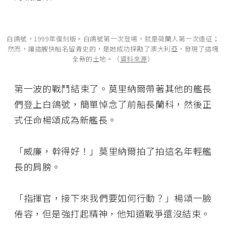
白鴿號，1999年復刻版。白鴿號第一次登場，就是荷蘭人第一次遠征；
然而，讓這艘快船名留青史的，是她成功探勘了澳大利亞，發現了這塊
全新的土地。（
資料來源
）
第一波的戰鬥結束了。莫里納爾帶著其他的艦長
們登上白鴿號，簡單悼念了前船長蘭科，然後正
式任命楊頌成為新艦長。
「威廉，幹得好！」莫里納爾拍了拍這名年輕艦
長的肩膀。
「指揮官，接下來我們要如何行動？」楊頌一臉
倦容，但是強打起精神，他知道戰爭還沒結束。