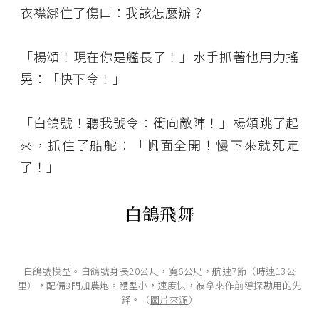
衣襟綁住了傷口：我該怎麼辦？
「楊頌！現在你是艦長了！」水手抓著他用力搖
晃：「快下令！」
「白鴿號！聽我號令：衝向敵陣！」楊頌跳了起
來，抓住了船舵：「帆面全開！慢下來就死定
了！」
白鴿飛舞
白鴿號模型。白鴿號身長20公尺，寬6公尺，航速7節（時速13公
里），配備8門加農炮。體型小，速度快，被拿來作前導探勘用的先
鋒。（
圖片來源
）