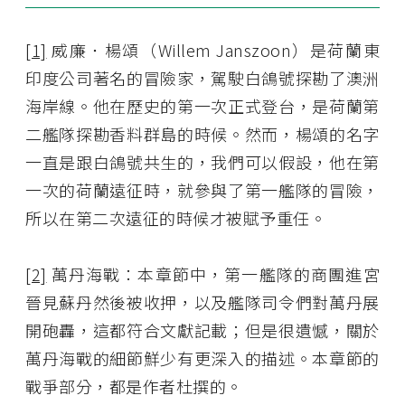
[1]
威廉．楊頌（Willem Janszoon）是荷蘭東
印度公司著名的冒險家，駕駛白鴿號探勘了澳洲
海岸線。他在歷史的第一次正式登台，是荷蘭第
二艦隊探勘香料群島的時候。然而，楊頌的名字
一直是跟白鴿號共生的，我們可以假設，他在第
一次的荷蘭遠征時，就參與了第一艦隊的冒險，
所以在第二次遠征的時候才被賦予重任。
[2]
萬丹海戰：本章節中，第一艦隊的商團進宮
晉見蘇丹然後被收押，以及艦隊司令們對萬丹展
開砲轟，這都符合文獻記載；但是很遺憾，關於
萬丹海戰的細節鮮少有更深入的描述。本章節的
戰爭部分，都是作者杜撰的。