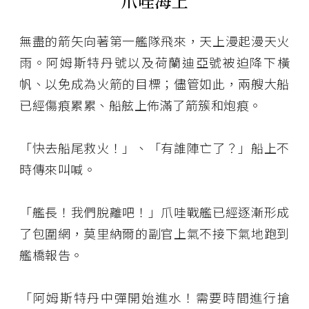
爪哇海上
無盡的箭矢向著第一艦隊飛來，天上漫起漫天火
雨。阿姆斯特丹號以及荷蘭迪亞號被迫降下橫
帆、以免成為火箭的目標；儘管如此，兩艘大船
已經傷痕累累、船舷上佈滿了箭簇和炮痕。
「快去船尾救火！」、「有誰陣亡了？」船上不
時傳來叫喊。
「艦長！我們脫離吧！」爪哇戰艦已經逐漸形成
了包圍網，莫里納爾的副官上氣不接下氣地跑到
艦橋報告。
「阿姆斯特丹中彈開始進水！需要時間進行搶