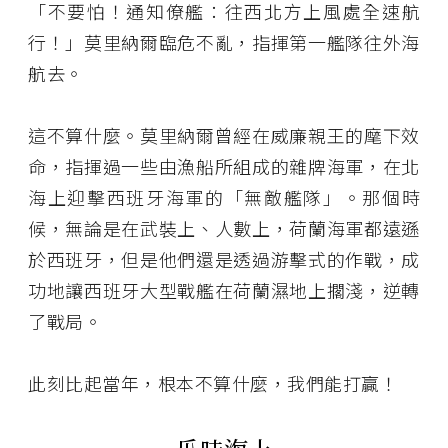
「不要怕！通知僚艦：往西北方上風處全速航
行！」莫里納爾臨危不亂，指揮第一艦隊往外海
航去。
這不算什麼。莫里納爾曾經在威廉親王的麾下效
命，指揮過一些由漁船所組成的雜牌海軍，在北
海上迎擊西班牙海軍的「無敵艦隊」。那個時
候，無論是在武裝上、人數上，荷蘭海軍都遠遜
於西班牙，但是他們還是透過游擊式的作戰，成
功地讓西班牙大型戰艦在荷蘭濕地上擱淺，逆轉
了戰局。
此刻比起當年，根本不算什麼，我們能打贏！