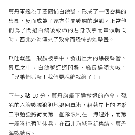
萬丹軍艦為了要圍捕白鴿號，形成了一個密集的
集團，反而成為了遠方荷蘭戰艦的炮餌。正當他
們為了閃避白鴿號致命的貼身攻擊而暈頭轉向
時，西北外海傳來了致命而恐怖的炮擊聲。
爪哇戰艦一艘艘被擊中，發出巨大的爆裂聲響。
暴風之中，白鴿號迂迴閃避，艦長楊頌大喊：
「兄弟們抓緊！我們要脫離戰線了！」
下午3 點 10 分，萬丹旗艦下達撤退的命令，殘
餘的六艘戰艦狼狽地退回軍港，藉著岸上的防禦
工事勉強將荷蘭第一艦隊限制在十海哩外；而第
一艦隊也暫時休兵，在西北海域重新集結。萬丹
海戰結束。