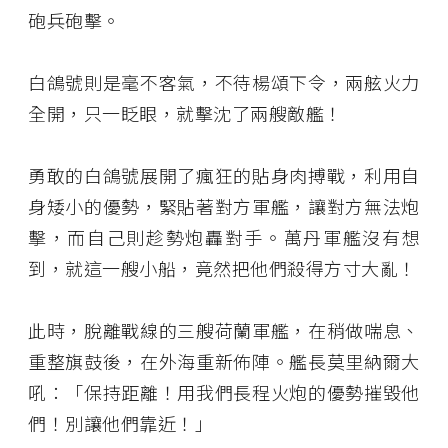
砲兵砲擊。
白鴿號則是毫不客氣，不待楊頌下令，兩舷火力
全開，只一眨眼，就擊沈了兩艘敵艦！
勇敢的白鴿號展開了瘋狂的貼身肉搏戰，利用自
身矮小的優勢，緊貼著對方軍艦，讓對方無法炮
擊，而自己則趁勢炮轟對手。萬丹軍艦沒有想
到，就這一艘小船，竟然把他們殺得方寸大亂！
此時，脫離戰線的三艘荷蘭軍艦，在稍做喘息、
重整旗鼓後，在外海重新佈陣。艦長莫里納爾大
吼：「保持距離！用我們長程火炮的優勢摧毀他
們！別讓他們靠近！」