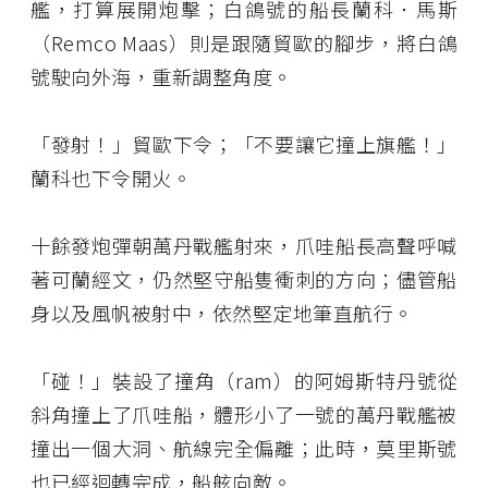
艦，打算展開炮擊；白鴿號的船長蘭科．馬斯
（Remco Maas）則是跟隨貿歐的腳步，將白鴿
號駛向外海，重新調整角度。
「發射！」貿歐下令；「不要讓它撞上旗艦！」
蘭科也下令開火。
十餘發炮彈朝萬丹戰艦射來，爪哇船長高聲呼喊
著可蘭經文，仍然堅守船隻衝刺的方向；儘管船
身以及風帆被射中，依然堅定地筆直航行。
「碰！」裝設了撞角（ram）的阿姆斯特丹號從
斜角撞上了爪哇船，體形小了一號的萬丹戰艦被
撞出一個大洞、航線完全偏離；此時，莫里斯號
也已經迴轉完成，船舷向敵。