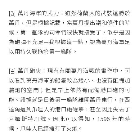
[3]
萬丹海軍的武力：雖然荷蘭人的武裝遠勝於
萬丹，但是根據記載，當萬丹提出議和條件的時
候，第一艦隊的司令們很快就接受了，似乎是因
為砲彈不充足—我根據這一點，認為萬丹海軍足
以用持久戰拖垮第一艦隊。
[4]
萬丹砲火：現有有關萬丹海戰的畫作中，可
以看到萬丹海軍的船隻較為矮小，也沒有配備加
農炮的空間；但是岸上依然有配備港口砲的可
能。證據就是日後第一艦隊離開萬丹東行，在西
達角遭到爪哇人的港口砲砲擊，甚至因此失去了
阿姆斯特丹號。因此可以得知，1596 年的時
候，爪哇人已經擁有了火炮。