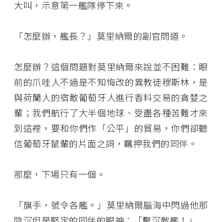
大叫，示意第一艦隊停下來。
「怎麼辦，艦長？」莫里納爾的副官問道。
怎麼辦？這個問題對莫里納爾來說並不困難：眼
前的爪哇人不過是不知悔改的異教徒穆斯林，是
與荷蘭人的宿敵葡萄牙人進行香料交易的貪婪之
輩；我們航行了大半個地球、受盡各種苦難才來
到這裡，要和你們作「公平」的貿易，你們卻聽
信葡萄牙鼠輩的片面之詞，羈押我們的同伴。
那麼，下場只有一個。
「旗手，號令各艦。」莫里納爾腦海中閃過他那
陰沉但是堅定的同伴的眼神：「擊沉敵艦！」