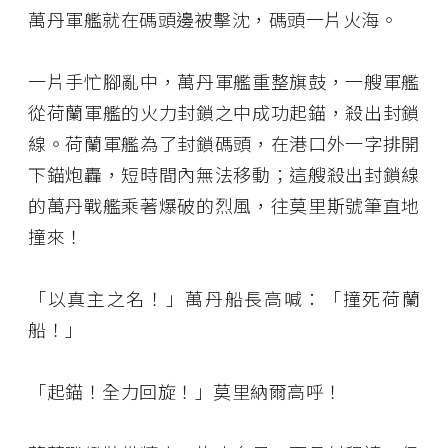
萬丹軍艦就在碼頭邊被擊沈，碼頭一片火海。
一片手忙腳亂中，萬丹軍艦重整旗鼓，一艘軍艦
從荷蘭軍艦的火力封鎖之中成功起錨，殺出封鎖
線。荷蘭軍艦為了封鎖碼頭，在港口外一字排開
下錨炮轟，短時間內無法移動；這艘殺出封鎖線
的萬丹戰艦乘著爆破的烈風，往莫里斯號筆直地
撞來！
「以真主之名！」萬丹船長高喊：「撞死荷蘭
船！」
「起錨！全力回旋！」莫里納爾高呼！