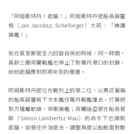
「阿姆斯特丹！起錨！」阿姆斯特丹號船長薛靈
格（Jan Jacobsz. Schellinger）大吼：「掩護
旗艦！」
就在莫里斯號全力回旋自保的時候，同一時間，
其餘三艘荷蘭戰艦也停止了對萬丹港口的封鎖，
紛紛起錨應對即將來到的衝撞。
阿姆斯特丹號位在戰列上的第二位，以勇武著稱
的船長薛靈格下令本艦往萬丹戰艦撞去，打算把
對方撞離航線、保衛旗艦；荷蘭迪亞號在船長貿
歐（Simon Lambertsz Mau）的命令下也揚帆
起錨，卻是往外海退去，調整角度以船舷面對敵