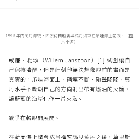
1596 年的萬丹海戰，四艘荷蘭船隻與萬丹海軍在爪哇海上開戰。（
圖
片來源
）
威廉．楊頌（Willem Janszoon）
[1]
試圖讓自
己保持清醒，但是此刻他無法想像眼前的畫面是
真實的：爪哇海面上，硝煙不斷、砲聲隆隆，萬
丹水手不斷朝自己的方向射出帶有燃油的火箭，
讓蔚藍的海岸化作一片火海。
戰爭在轉眼間展開。
在荷蘭海上議會成員進宮謁見蘇丹之後，莫里斯