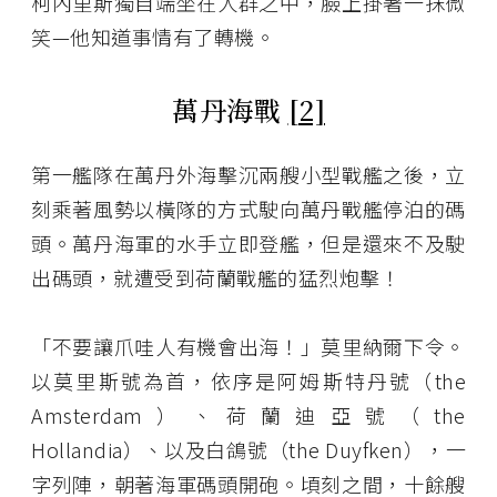
柯內里斯獨自端坐在人群之中，臉上掛著一抹微
笑—他知道事情有了轉機。
萬丹海戰
[2]
第一艦隊在萬丹外海擊沉兩艘小型戰艦之後，立
刻乘著風勢以橫隊的方式駛向萬丹戰艦停泊的碼
頭。萬丹海軍的水手立即登艦，但是還來不及駛
出碼頭，就遭受到荷蘭戰艦的猛烈炮擊！
「不要讓爪哇人有機會出海！」莫里納爾下令。
以莫里斯號為首，依序是阿姆斯特丹號（the
Amsterdam）、荷蘭迪亞號（the
Hollandia）、以及白鴿號（the Duyfken），一
字列陣，朝著海軍碼頭開砲。頃刻之間，十餘艘