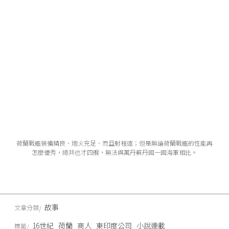
荷蘭戰艦裝備精良、炮火充足、而且射程遠；但是無論荷蘭戰艦的性能再
怎麼優秀，總共也才四艘，無法與萬丹蘇丹國一國海軍相比。
故事
文章分類
16世紀
荷蘭
商人
東印度公司
小說連載
標籤