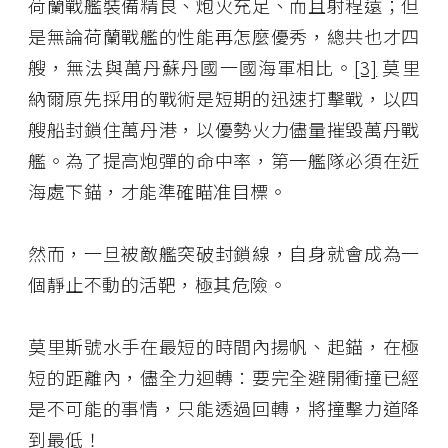
荷蘭戰艦裝備精良、炮火充足、而且射程遠；但
是無論荷蘭戰艦的性能再怎麼優秀，總共也才四
艘，無法與萬丹蘇丹國一國海軍相比。
[3]
莫里
納爾原先採用的戰術是短期的迅速打擊戰，以四
艘船封鎖住萬丹港，以優勢火力儘量摧毀萬丹戰
艦。為了提高炮彈的命中率，第一艦隊必須在近
海處下錨，才能準確瞄准目標。
然而，一旦被敵艦突破封鎖線，自身就會成為一
個靜止不動的活靶，極其危險。
莫里斯號水手在最短的時間內揚帆、起錨，在極
短的距離內，儘全力迴轉：要完全避開衝撞已經
是不可能的事情，只能透過回轉，將撞擊力道降
到最低！