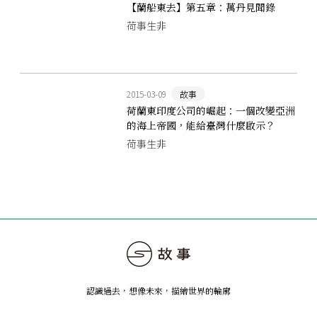
【蘭船東去】第五章：萬丹見聞錄
荷事生非
2015-03-09
故事
荷蘭東印度公司的崛起：一個改變亞洲
的海上帝國，能給臺灣什麼啟示？
（上）
荷事生非
認識過去，想像未來
，
描繪世界的輪廓