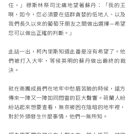
任，」穆斯林祭司沈痛地望著蘇丹：「我的王
啊，如今，您必須要在這群貪婪的低地人、以及
我們長久以來的葡萄牙朋友之間做出選擇—希望
您可以做出正確的判斷。」
此話一出，柯內里斯知道此番是沒有希望了。他
們被打入大牢，等候英明的蘇丹做出最終的裁
決。
就在商團成員們在地牢中愁眉苦臉的時候，遠方
傳來一陣又一陣如同悶雷的巨大聲響。荷蘭人紛
紛站起來想要查看，無奈被困在陰暗的地牢裡，
對於外頭發生什麼事情，他們一無所知。