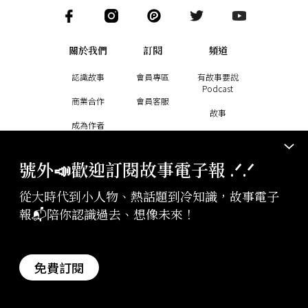
關於我們
訂閱
頻道
認識故事
會員專區
有故事要說
Podcast
商業合作
會員客服
故事
成為作者
說書
加入團隊
副刊
號外📣歡迎訂閱故事電子報 .ᐟ‪‪.ᐟ
從大時代到小人物、熱話題到冷知識，故事電子
報📬陪你認識過去、想像未來！
用故事讓你知曉世界大事
幫助故事創作更多好故事
訂閱電子報
贊助支持
免費訂閱
版權聲明與轉載規範