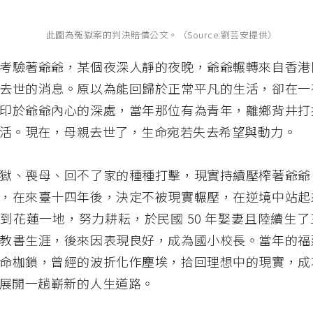
此圖為冤獄案的判決賠償公文。（Source:劉芸安提供）
考驗著爺爺，某個夜深人靜的夜晚，爺爺輾轉來自香港
去世的消息。原以為能回歸於正常平凡的生活，卻在一
印於爺爺內心的深處，當年那位有為青年，離鄉背井打
活。現在，母親去世了，生命宛若失去希望與動力。
獄、喪母、回不了家的種種打擊，現實持續壓榨著爺爺
，在來臺十四年後，決定不被現實輾壓，在逆境中站起
到花蓮一地，努力耕耘，於民國 50 年娶妻且陸續生
教書生涯，後來因表現良好，成為國小校長。當年的福
命枷鎖，曾經的波折化作塵埃，拾回理想中的現實，成
展開一趟嶄新的人生道路。