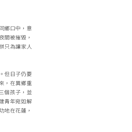
同鄉口中，意
夜間被摧毀，
拼只為讓家人
。但日子仍要
來，在異鄉重
了三個孩子，並
建青年宛如解
功地在花蓮，