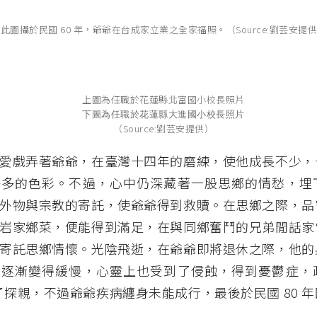
此圖攝於民國 60 年，爺爺在台成家立業之全家福照。（Source:劉芸安提
上圖為任職於花蓮縣北富國小校長照片
下圖為任職於花蓮縣大進國小校長照片
（Source:劉芸安提供）
愛戲弄著爺爺，在臺灣十四年的磨練，使他成長不少，
許多的色彩。不過，心中仍深藏著一股思鄉的情愁，埋
外物與宗教的寄託，使爺爺得到救贖。在思鄉之際，品
岩家鄉菜，便能得到滿足，在與同鄉奮鬥的兄弟閒話家
寄託思鄉情懷。光陰飛逝，在爺爺即將退休之際，他的
伐逐漸變得緩慢，心靈上也受到了侵蝕，得到憂鬱症，
放了探親，不過爺爺疾病纏身未能成行，最後於民國 80 