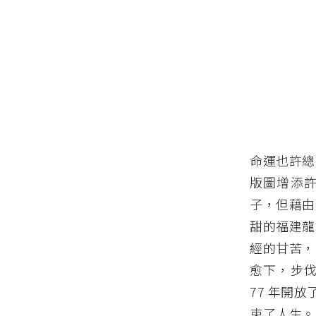
命運也許總
版圖增添
子，但藉由
甜的福建龍
經的甘苦，
愈下，步
77 年開
束了人生。