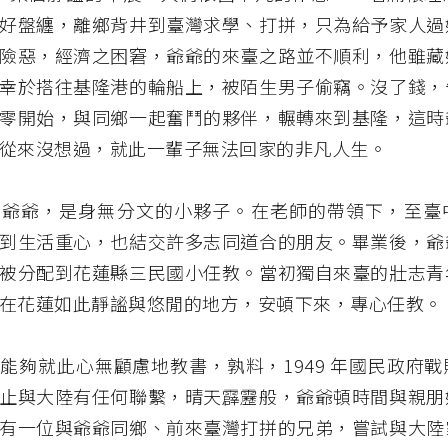
好盤纏，離鄉背井到臺灣求學、打拼，只為給予家人過
險惡，經濟之困窘，爺爺的來臺之路並不順利，他雖藏
幸於搭往基隆港的輪船上，被陌生男子偷竊。沒了錢，
零開始，與同鄉一起奮鬥的夥伴，輾轉來到基隆，這時
從來沒想過，就此一輩子無法回家的非凡人生。
的爺爺，是身無分文的小夥子。在老師的帶領下，至臺
到生活重心，也結交許多志同道合的朋友。畢業後，爺
被分配到花蓮縣三民國小任教。當初獨自來臺的壯志青
在花蓮如此靜謐與悠閒的地方，安頓下來，專心任教。
能夠就此心無顧慮地教書，孰料，1949 年國民政府
止與大陸有任何聯繫，晴天霹靂般，爺爺頓時間與親朋
有一位與爺爺同鄉、前來臺灣打拼的兄弟，嘗試與大陸