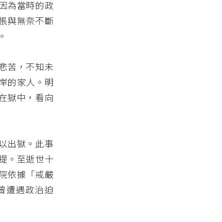
因為當時的政
悵與無奈不斷
。
悲苦，不知未
岸的家人。明
在獄中，看向
以出獄。此事
提。至逝世十
院依據「戒嚴
曾遭遇政治迫