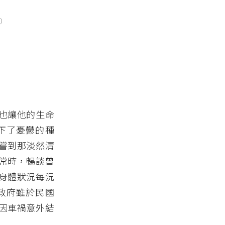
供）
也讓他的生命
下了憂鬱的種
嘗到那淡然清
常時，暢談曾
身體狀況每況
政府雖於民國
年因車禍意外結