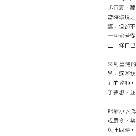
起行囊、藏
當時環境之
纏，但卻不
一切宛若從
上一條自己
來到臺灣
學，逐漸找
面的教師，
了夢想，並
爺爺原以為
戒嚴令，禁
與此同時，