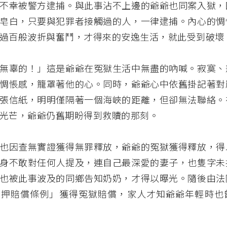
不幸被警方逮捕。與此事沾不上邊的爺爺也同案入獄，
皂白，只要與犯罪者接觸過的人，一律逮捕。內心的惆
過百般波折與奮鬥，才得來的安逸生活，就此受到破壞
無辜的！」這是爺爺在冤獄生活中無盡的吶喊。寂寞、
惆悵感，籠罩著他的心。同時，爺爺心中依舊掛記著對
張信紙，明明僅隔著一個海峽的距離，但卻無法聯絡。
光芒，爺爺仍舊期盼得到救贖的那刻。
也因查無實證獲得無罪釋放，爺爺的冤獄獲得釋放，得
身不敢對任何人提及，連自己最深愛的妻子，也隻字未
也被此事波及的同鄉告知奶奶，才得以曝光。隨後由法
羈押賠償條例」獲得冤獄賠償，家人才知爺爺年輕時也