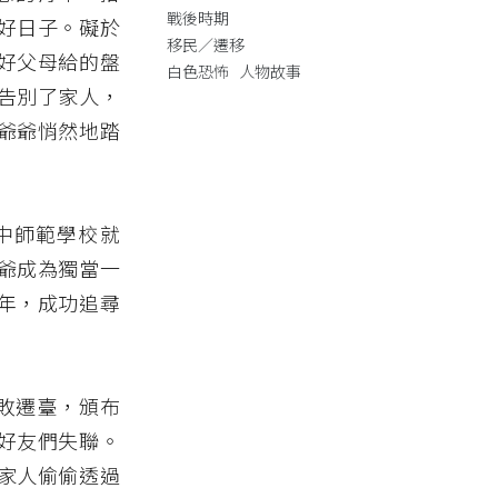
戰後時期
好日子。礙於
移民／遷移
好父母給的盤
白色恐怖
人物故事
告別了家人，
爺爺悄然地踏
中師範學校就
爺成為獨當一
年，成功追尋
戰敗遷臺，頒布
好友們失聯。
家人偷偷透過