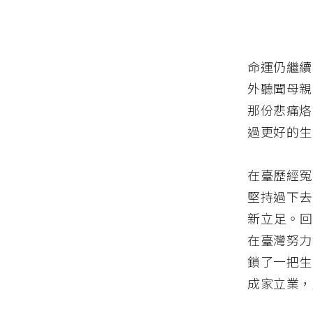
命運仍繼續
外聽聞母親
那份悲痛烙
過更好的生
在臺歷經冤
堅持過下去
新立足。回
在臺灣努力
鎖了一把生
成家立業，