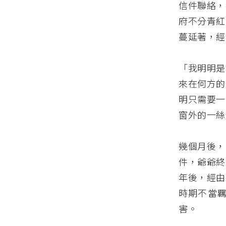
信件聯絡，
府不分青紅
蔓延著，經
「我明明是
來在何方的
明只需要一
窗外的一絲
幾個月後，
件，爺爺終
年後，經由
時期不當
害。