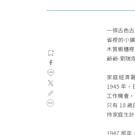
一條古色古
省裡的小鎮
木質櫥櫃裡
爺爺-劉瑞
家庭經濟
1945 
工作機會，
只有 18
持家庭生計
1947 