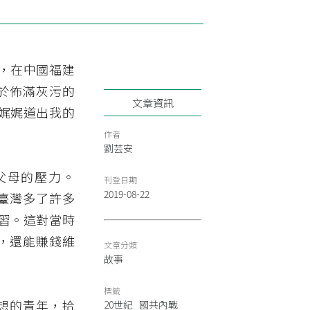
，在中國福建
於佈滿灰污的
文章資訊
娓娓道出我的
作者
劉芸安
父母的壓力。
刊登日期
2019-08-22
聞臺灣多了許多
習。這對當時
我，還能賺錢維
文章分類
故事
標籤
理想的青年，拾
20世紀
國共內戰