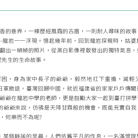
香的巷弄，一棟歷經風霜的古厝，一則耐人尋味的故事
-龍岩一一浮現。憶起幾年前，回到龍岩探親時，姑婆
翻出一幀幀的照片，從黑白影像裡散發出的獨特氣息，
焜先生的生命故事。
窘困，身為家中長子的爺爺，毅然地扛下重擔，減輕
年，日軍撤退，臺灣回歸中國，就近福建省的家家戶戶傳
爺爺在龍岩中學的老師，更是鼓勵大家一起到臺打拼學
 歲的爺爺來說，彷彿是天降甘霖般的機會，既能充實自
，何樂而不為呢?
那年，某個靜謐的早晨，人們依舊平凡的作息，一名滿懷