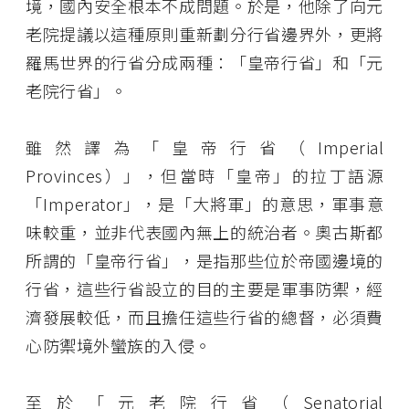
境，國內安全根本不成問題。於是，他除了向元
老院提議以這種原則重新劃分行省邊界外，更將
羅馬世界的行省分成兩種：「皇帝行省」和「元
老院行省」。
雖然譯為「皇帝行省（Imperial
Provinces）」，但當時「皇帝」的拉丁語源
「Imperator」，是「大將軍」的意思，軍事意
味較重，並非代表國內無上的統治者。奧古斯都
所謂的「皇帝行省」，是指那些位於帝國邊境的
行省，這些行省設立的目的主要是軍事防禦，經
濟發展較低，而且擔任這些行省的總督，必須費
心防禦境外蠻族的入侵。
至於「元老院行省（Senatorial