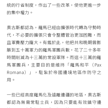
統的行省制度，作出了一些改革，使他更進一步
的集中權力。
奧古斯都認為，羅馬已經由擴張時代轉為守勢時
代，不必要的擴張只會令整體管治更加困難，而
且軍費壓力龐大。有鑑於此，他把共和晚期曾膨
脹到五十萬軍力的羅馬軍團兵數，花了二十多年
時間削減為十三萬的常設軍隊。而這十三萬的羅
馬軍團兵，主要目的是維持「羅馬和平（Pax
Romana）」，駐紮於帝國邊境地區作防守之
用。
一些已經高度羅馬化及遠離邊疆的地區，奧古斯
都認為無需常駐士兵，因為只要能有效鎮守邊