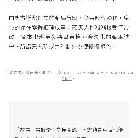
由奧古斯都創立的羅馬帝國，隨著時代轉移，皇
帝的存在變得順理成章，羅馬人也漸漸接受了帝
政。後來出現更多將皇帝權力合法化的羅馬法
律，所謂元老院或共和制外衣便慢慢褪色。
位於羅馬的奧古斯都銅像。（Source：by Massimo Mastropietro ,via
Flickr
）
「故事」暑假學堂準備開課了，邀請青年世代優