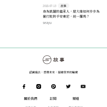
2018-07-13
故事
身為凱薩的繼承人，屋大維如何步步為
營打敗對手安東尼，統一羅馬？
seayu
認識過去，想像未來
，
描繪世界的輪廓
關於我們
訂閱
頻道