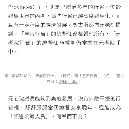
Provinces）」，則是已統治多年的行省，位於
羅馬世界的內圍，這些行省已經高度羅馬化，而
且有一定程度的經濟發展。奧古斯都向元老院提
議，「皇帝行省」的總督任命權歸他所有，「元
老院行省」的總督任命權則仍掌握在元老院手
中。
奧古斯都時期的「元老院行省」（粉紅）和「皇帝行省」（紅）（圖片
來源：
Wikimedia
）
元老院議員能夠到高度發展、沒有外敵干擾的行
省裡，舒舒服服當個總督安享晚年，還能成為
「榮譽公職人員」，何樂而不為？