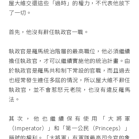
屋大維交還這些「過時」的權力，不代表他放下
了一切。
首先，他沒有辭任執政官一職。
執政官是羅馬統治階層的最高職位，他必須繼續
擔任執政官，才可以繼續實施他的統治計畫。由
於執政官是羅馬共和制下常設的官職，而且過去
也經常發生連任多屆的情況，所以屋大維不辭任
執政官，並不會惹怒元老院，也沒有違反羅馬
法。
其次，他也繼續保有使用「大將軍
（Imperator）」和「第一公民（Princeps）」
稱號的權利。「大將軍」有軍隊最高司令官的象