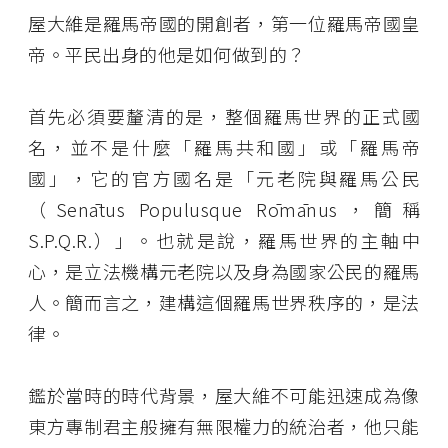
屋大維是羅馬帝國的開創者，第一位羅馬帝國皇
帝。平民出身的他是如何做到的？
首先必須要釐清的是，整個羅馬世界的正式國
名，並不是什麼「羅馬共和國」或「羅馬帝
國」，它的官方國名是「元老院與羅馬公民
（Senātus Populusque Rōmānus，簡稱
S.P.Q.R.）」。也就是說，羅馬世界的主軸中
心，是立法機構元老院以及身為國家公民的羅馬
人。簡而言之，建構這個羅馬世界秩序的，是法
律。
鑑於當時的時代背景，屋大維不可能迅速成為像
東方專制君主般擁有無限權力的統治者，他只能