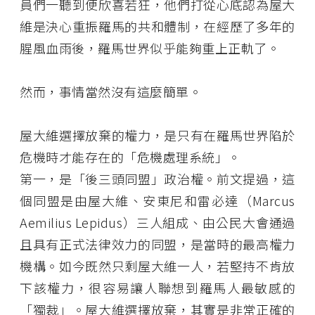
員們一聽到便欣喜若狂，他們打從心底認為屋大
維是決心重振羅馬的共和體制，在經歷了多年的
腥風血雨後，羅馬世界似乎能夠重上正軌了。
然而，事情當然沒有這麼簡單。
屋大維選擇放棄的權力，是只有在羅馬世界陷於
危機時才能存在的「危機處理系統」。
第一，是「後三頭同盟」政治權。前文提過，這
個同盟是由屋大維、安東尼和雷必達（Marcus
Aemilius Lepidus）三人組成、由公民大會通過
且具有正式法律效力的同盟，是當時的最高權力
機構。如今既然只剩屋大維一人，若堅持不肯放
下該權力，很容易讓人聯想到羅馬人最敏感的
「獨裁」。屋大維選擇放棄，其實是非常正確的