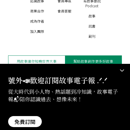
認識故事
會員專區
有故事要說
Podcast
商業合作
會員客服
故事
成為作者
說書
加入團隊
副刊
用故事讓你知曉世界大事
幫助故事創作更多好故事
訂閱電子報
贊助支持
號外📣歡迎訂閱故事電子報 .ᐟ‪‪.ᐟ
從大時代到小人物、熱話題到冷知識，故事電子
版權聲明與轉載規範
報📬陪你認識過去、想像未來！
授權與合作：
contact@storystudio.tw
投稿文章：
gushi@storystudio.tw
StoryStudio Inc. All Rights Reserved.
免費訂閱