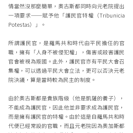
情當然沒那麼簡單，奧古斯都同時向元老院提出
一項要求──賦予他「護民官特權（Tribunicia
Potestas）」。
所謂護民官，是羅馬共和時代由平民擔任的官
職，擁有「人身不被侵犯權」，傷害或殺害護民
官會被視為叛國。此外，護民官亦有平民大會召
集權，可以透過平民大會立法，更可以否決元老
院決議，算是當時較為民主的制度。
由於奧古斯都是貴族階級（他是凱薩的養子），
不能成為護民官，因此他並非要求成為護民官，
而是擁有護民官的特權。由於這是自羅馬共和時
代便已經常設的官職，而且元老院因為奧加斯都