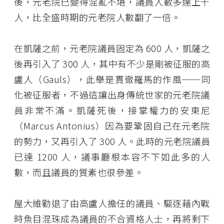
後，元老院已變得混亂不堪，議員人數多達上千
人，比全盛時期的元老院人數翻了一倍。
在凱薩之前，元老院議員固定為 600 人，凱薩之
後再引入了 300 人，其中有不少是剛被征服的高
盧人（Gauls），此舉是貫徹羅馬的作風──同
化被征服者，不過這讓出身傳統世家的元老院議
員非常不滿。凱薩死後，接掌權力的安東尼
（Marcus Antonius）因為要鞏固自己在元老院
的勢力，又再引入了 300 人。此時的元老院議員
已達 1200 人，議事廳根本容不下如此多的人
數，而且議員的質素也很參差。
屋大維勸退了由高盧人擔任的議員、驅逐藉內戰
時魚目混珠成為議員的不合資格人士，再將剩下