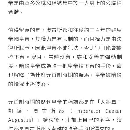
帝是由眾多公職和稱號集中於一人身上的公職綜
合體。
值得留意的是，奧古斯都和往後約三百年的羅馬
帝國皇帝，其權力是有限制的，而且權力是由法
律所賦予，因此皇帝不能犯法，否則很可能會被
拉下台。況且，當時沒有可靠和妥善的彈劾制
度，暗殺皇帝成為唯一把皇帝拉下台的手段，這
也解釋了為什麼元首制時期的羅馬，皇帝被暗殺
的情況此起彼落。
元首制時期的歷代皇帝的稱謂都是在「大將軍．
凱薩．奧古斯都（Imperator Caesar
Augustus）」結束後，才加上自己的名字，這
些都是奧古斯都以卓越的政治手段所得來的。