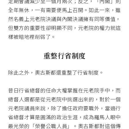
定期會議減少至一個月兩次；反之，「內閣」則
全年無休，一有需要便馬上召開。如此一來，雖
然名義上元老院決議與內閣決議擁有同等價值，
但雙方的重要性卻明顯不同，元老院的權力就這
樣被暗地裡削弱了。
重整行省制度
除此之外，奧古斯都還重整了行省制度。
昔日行省總督的任命大權掌握在元老院手中，而
總督人選都是從元老院中挑選出來的，對於一個
元老院議員來說，除了擔任政府要職外，當過行
省總督才算是圓滿的政治生涯，成為羅馬人眼中
最光榮的「榮譽公職人員」。奧古斯都對這個傳