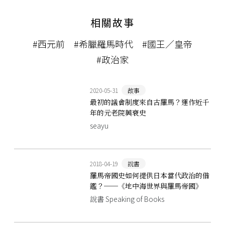
相關故事
#西元前
#希臘羅馬時代
#國王／皇帝
#政治家
2020-05-31
故事
最初的議會制度來自古羅馬？運作近千
年的元老院興衰史
seayu
2018-04-19
說書
羅馬帝國史如何提供日本當代政治的借
鑑？──《地中海世界與羅馬帝國》
說書 Speaking of Books