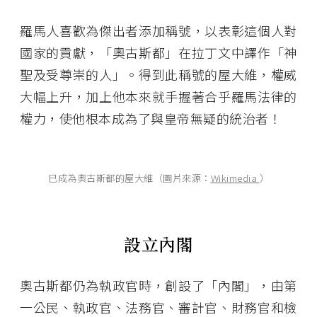
羅馬人喜歡為傑出者添加稱號，以表彰這個人對
國家的貢獻，「奧古斯都」在拉丁文中譯作「神
聖及受尊崇的人」。得到此稱號的屋大維，權威
大幅上升，加上他本來就手握著合乎羅馬法律的
權力，使他根本成為了與皇帝無疑的統治者！
已成為奧古斯都的屋大維（圖片來源：
Wikimedia
）
設立內閣
奧古斯都仍為執政官時，創設了「內閣」，由第
一公民、執政官、法務官、審計官、財務官和檢