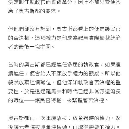
決定卸任執政官而雀躍萬分，因此不加思索便答
應了奧古斯都的要求。
但他們卻沒有想到，奧古斯都看上的便是護民官
的否決權，這項權力是他成為羅馬實際獨裁統治
者的最後一塊拼圖。
當時的奧古斯都已經連任多屆的執政官，如果繼
續連任，便會給人不願放手權力的觀感。所以他
毅然放棄這個職位，但他深知執政官否決權的重
要性，於是透過羅馬共和時代已經非常源遠流長
的職位──護民官特權，來緊握著否決權。
奧古斯都再一次重施故技：放棄過時的權力，然
後讓元老院被興奮沖昏頭，再取得需要的權力。