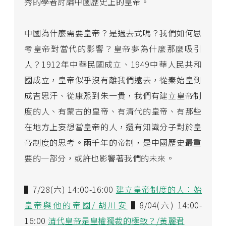
秀的學者討論中國歷史上的皇帝。
中國為什麼需要皇帝？是過去式嗎？我們如何思
考皇帝對當代的影響？皇帝夢為什麼那麼吸引
人？1912年中華民國成立、1949中華人民共和
國成立，皇帝似乎沒有離我們遠去，從秦始皇到
成吉思汗、從康熙到朱一貴，我們有建立皇帝制
度的人、有蒙古的皇帝、有清代的皇帝、有那些
在地方上妄想當皇帝的人，還有知識分子對於皇
帝制度的思考。兩千年的帝制，是中國歷史最重
要的一部分，或許也影響著我們的未來。
▌7/28(六) 14:00-16:00
建立皇帝制度的人：始
皇帝與他的帝國/ 胡川安
▌8/04(六) 14:00-
16:00
清代皇帝是皇權獨裁的極致？/黃麗君