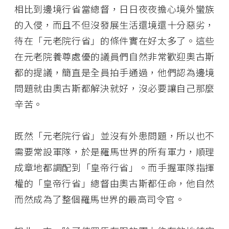
相比到邊境行省當總督，日日夜夜擔心境外蠻族
的入侵，而且不但沒發展生活還境還十分惡劣，
待在「元老院行省」的條件實在好太多了。這些
在元老院養尊處優的議員們自然非常歡迎奧古斯
都的提議，簡直是全員拍手通過，他們認為邊境
問題就由奧古斯都解決就好，沒必要讓自己那麼
辛苦。
既然「元老院行省」並沒有外患問題，所以也不
需要常設軍隊，於是羅馬世界的所有軍力，順理
成章地都調配到「皇帝行省」。而手握軍隊指揮
權的「皇帝行省」總督由奧古斯都任命，他自然
而然成為了整個羅馬世界的最高司令官。