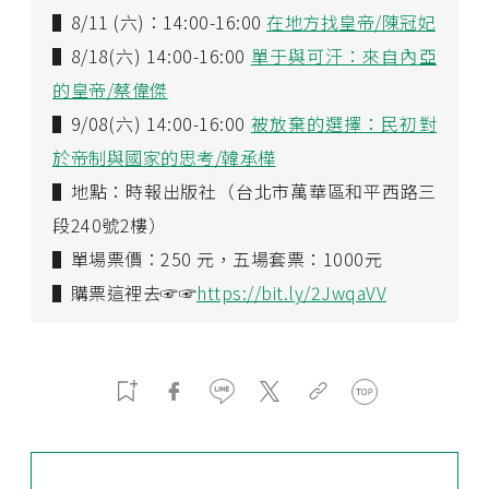
▌8/11 (六)：14:00-16:00
在地方找皇帝/陳冠妃
▌8/18(六) 14:00-16:00
單于與可汗：來自內亞
的皇帝/蔡偉傑
▌9/08(六) 14:00-16:00
被放棄的選擇：民初對
於帝制與國家的思考/韓承樺
▌地點：時報出版社（台北市萬華區和平西路三
段240號2樓）
▌單場票價：250 元，五場套票：1000元
▌購票這裡去☞☞
https://bit.ly/2JwqaVV