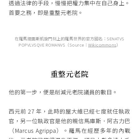
透過法律的手段，慢慢把權力集中在自己身上。
首要之務，即是重整元老院。
在羅馬提圖斯凱旋門刻上的羅馬世界的官方國名：SENATVS
POPVLVSQVE ROMANVS（Source：
Wikicommons
）
重整元老院
他的第一步，便是削減元老院議員的數目。
西元前 27 年，此時的屋大維已經七度就任執政
官，另一位執政官是他的親信馬庫斯．阿古力巴
（Marcus Agrippa）。羅馬在經歷多年的內戰