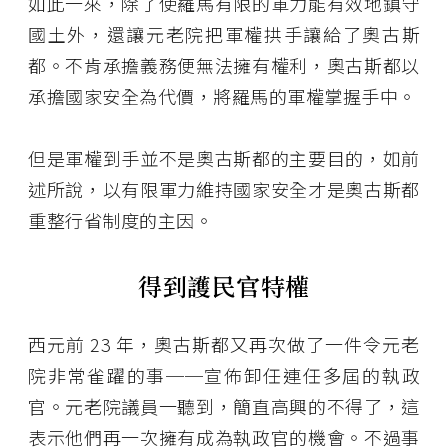
如此一來，除了使羅馬有限的軍力能有效地鎮守
國土外，還讓元老院把軍權拱手讓給了奧古斯
都。不肯承擔義務便無法擁有權利，奧古斯都以
承擔國家安全為代價，將羅馬的軍權掌握手中。
但是軍權到手並不是奧古斯都的主要目的，如前
述所說，以有限軍力維持國家安全才是奧古斯都
重整行省制度的主因。
得到護民官特權
西元前 23 年，奧古斯都又再次做了一件令元老
院非常雀躍的事──宣佈卸任連任多屆的執政
官。元老院議員一聽到，簡直高興的不得了，這
表示他們再一次擁有成為執政官的機會。不過事