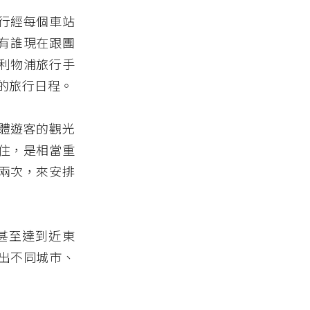
行經每個車站
（有誰現在跟團
利物浦旅行手
的旅行日程。
體遊客的觀光
住，是相當重
兩次，來安排
甚至達到近東
出不同城市、