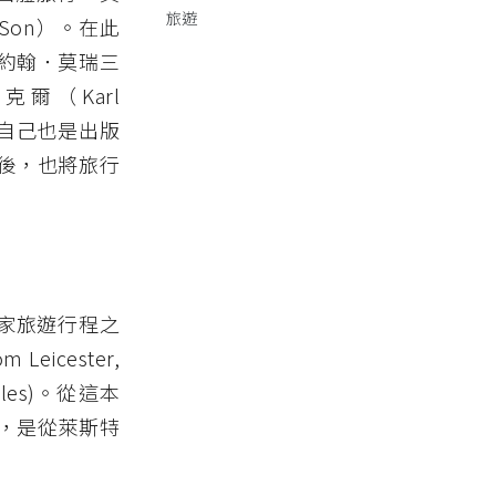
旅遊
 Son）。在此
約翰．莫瑞三
德克爾（Karl
庫克自己也是出版
後，也將旅行
自家旅遊行程之
Leicester,
h Wales)。從這本
，是從萊斯特