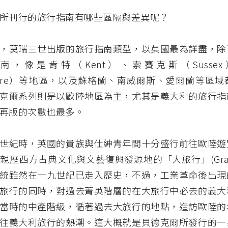
所刊行的旅行指南有哪些區隔與差異呢？
，莫瑞三世出版的旅行指南類型，以英國最為詳盡，除
南，像是肯特（Kent）、索賽克斯（Susse
ashire）等地區，以及蘇格蘭、南威爾斯、愛爾蘭等區
克爾系列則是以歐陸地區為主，尤其是義大利的旅行指
再版的次數也最多。
世紀時，英國的貴族與仕紳青年間十分盛行前往歐陸遊
親歷西方古典文化與文藝復興發源地的「大旅行」(Grand
統雖然在十九世紀已走入歷史，不過，工業革命後出現
旅行的同時，對過去菁英階層的在大旅行中必去的義大
當時的中產階級，循著過去大旅行的地點，造訪歐陸的
往義大利旅行的熱潮。這大概就是貝德克爾所發行的一