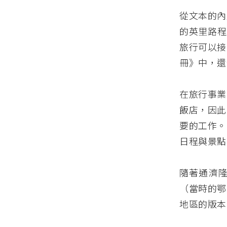
從文本的內
的英里路程距
旅行可以接
冊》中，還
在旅行事業
飯店，因此
要的工作。
日程與景點
隨著通濟
（當時的鄂
地區的版本