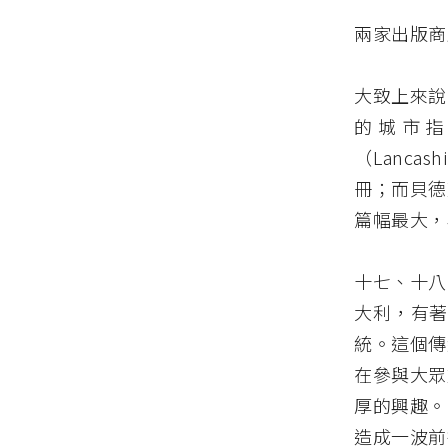
兩家出版商
大致上來說
的城市指
（Lanc
冊；而貝德
篇幅最大，
十七、十八
大利，有著
統。這個傳
在參與大眾
厚的興趣。
造成一波前