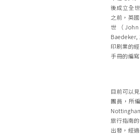
後成立全世界
之前，英國
世（John
Baedek
印刷業的經
手冊的編寫
目前可以見
團員，所編寫的
Nottingha
旅行指南的
出發，經過