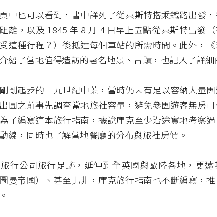
頁中也可以看到，書中詳列了從萊斯特搭乘鐵路出發，
離，以及 1845 年 8 月 4 日早上五點從萊斯特出發
受這種行程？）後抵達每個車站的所需時間。此外，《
介紹了當地值得造訪的著名地景、古蹟，也記入了詳細
剛剛起步的十九世紀中葉，當時仍未有足以容納大量團
出團之前事先調查當地旅社容量，避免參團遊客無房可
為了編寫這本旅行指南，據說庫克至少沿途實地考察過
動線，同時也了解當地餐廳的分布與旅社房價。
隆旅行公司旅行足跡，延伸到全英國與歐陸各地，更遠
圖曼帝國）、甚至北非，庫克旅行指南也不斷編寫，推
。