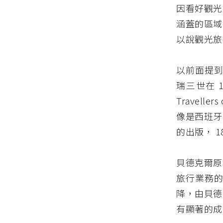
因看好觀光
涵蓋的區域
以說觀光旅
以前面提到
瑞三世在 1
Travell
像是西班牙
的出版， 
貝德克爾原
旅行業務的
降，由貝德
有顯著的成