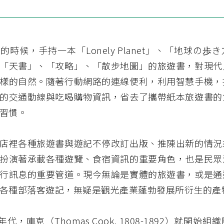
的時候，手持一本「Lonely Planet」、「地球の歩
「天書」、「攻略」、「散步地圖」的旅遊書，對現代
樣的自然。隨著行動網路的連線便利，利用智慧手機，
的交通動線與吃喝購物資訊，省去了攜帶紙本旅遊書的
習慣。
店裡各種旅遊書與遊記不停改訂出版、推陳出新的情況
扮演著承載各種遊覽、食宿資訊的重要角色，也是民眾
行訊息的重要管道。現今無論是實體的旅遊書，或是通
各種部落客遊記，無疑是觀光產業蓬勃發展所衍生的產
0 年代，庫克（Thomas Cook, 1808-1892）就開始