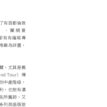
了有首都倫敦
x）、蘭開夏
域都有有編寫專
南最為詳盡，
覽，尤其是義
 Tour）傳
的中產階級，
利，也抱有濃
名所舊跡，又
系列英語版旅