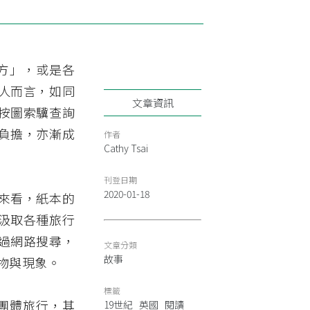
き方」，或是各
人而言，如同
文章資訊
按圖索驥查詢
負擔，亦漸成
作者
Cathy Tsai
刊登日期
2020-01-18
來看，紙本的
汲取各種旅行
過網路搜尋，
文章分類
故事
物與現象。
標籤
組織團體旅行，其
19世紀
英國
閱讀