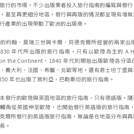
旅行的市場，不少出版業者投入旅行指南的編寫與發行
，甚至再更細分地區，發行與再版的情況都呈現有增無
行產業的出現帶動了歐洲的出版商。
的約翰．莫瑞三世與卡爾．貝德克爾所經營的兩家出版
830 年代所出版的旅行指南，只有以歐陸為主的 A Hand
ers on the Continent，1840 年代則開始出版歐陸
、義大利、法國、希臘、北歐等地，還有君士坦丁堡與
1850 年也出版了敘利亞、巴勒斯坦的旅行指南。
本發行的歐陸與萊茵地區的旅行指南，只有德語版，隨
觸角從英國伸至歐陸，也開始發行英語版的旅行指南，1
克爾所發行的英語版旅行指南，無論是在地區分布與再
長。